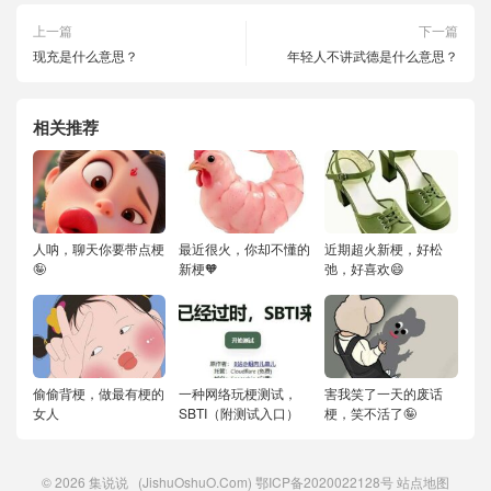
上一篇
下一篇
现充是什么意思？
年轻人不讲武德是什么意思？
相关推荐
人呐，聊天你要带点梗
最近很火，你却不懂的
近期超火新梗，好松
🤪
新梗🧡
弛，好喜欢😄
偷偷背梗，做最有梗的
一种网络玩梗测试，
害我笑了一天的废话
女人
SBTI（附测试入口）
梗，笑不活了🤪
© 2026
集说说
(JishuOshuO.Com)
鄂ICP备2020022128号
站点地图