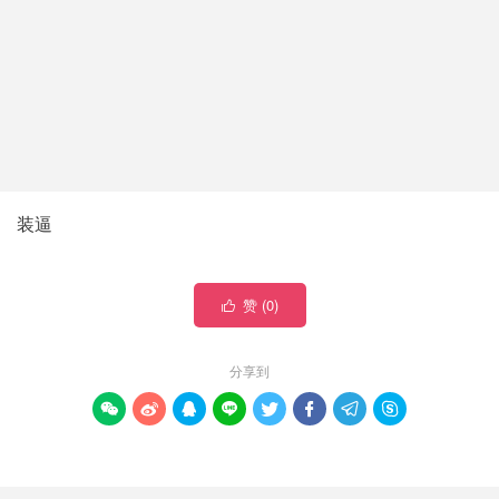
装逼
赞 (
0
)

分享到







