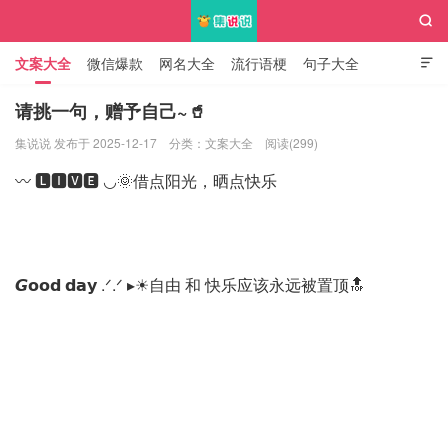

文案大全
微信爆款
网名大全
流行语梗
句子大全

知识大全
请挑一句，赠予自己~🥤
集说说 发布于 2025-12-17
分类：
文案大全
阅读(299)
集说说
〰 🅻🅸🆅🅴 ◡🌞借点阳光，晒点快乐
𝙂𝗼𝗼𝗱 𝗱𝗮𝘆 .ᐟ.ᐟ ▸☀自由 和 快乐应该永远被置顶🔝