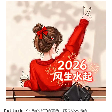
𝗖𝘂𝘁 𝘁𝗼𝘅𝗶𝗰 .ᐟ.ᐟ ☕️心决定的东西，嘴是说不清的