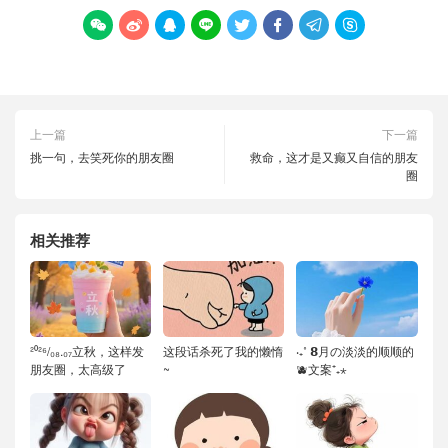








上一篇
下一篇
挑一句，去笑死你的朋友圈
救命，这才是又癫又自信的朋友
圈
相关推荐
²⁰²⁶/₀₈.₀₇立秋，这样发
这段话杀死了我的懒惰
‧₊˚ 𝟴月の淡淡的顺顺的
朋友圈，太高级了
~
🫐文案⁺₊⋆