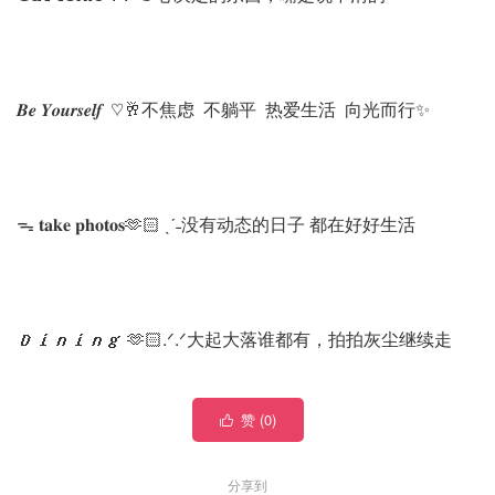
𝑩𝒆 𝒀𝒐𝒖𝒓𝒔𝒆𝒍𝒇 ♡🥂不焦虑 不躺平 热爱生活 向光而行✨
ᯓ 𝐭𝐚𝐤𝐞 𝐩𝐡𝐨𝐭𝐨𝐬🫶🏻 ˎˊ˗没有动态的日子 都在好好生活
𝑫𝒊𝒏𝒊𝒏𝒈 🫶🏻.ᐟ.ᐟ大起大落谁都有，拍拍灰尘继续走
赞 (
0
)

分享到