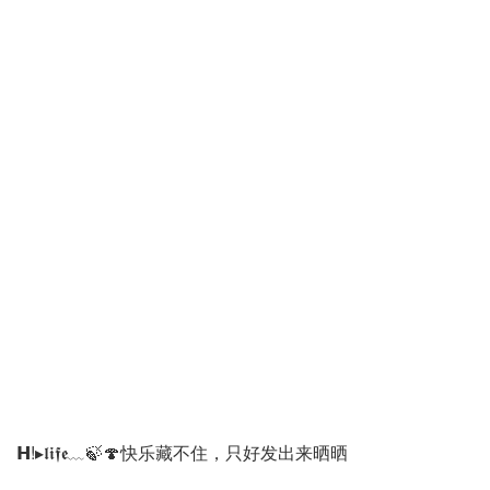
𝗛!▸𝖑𝖎𝖋𝖊﹏🍃🍄快乐藏不住，只好发出来晒晒