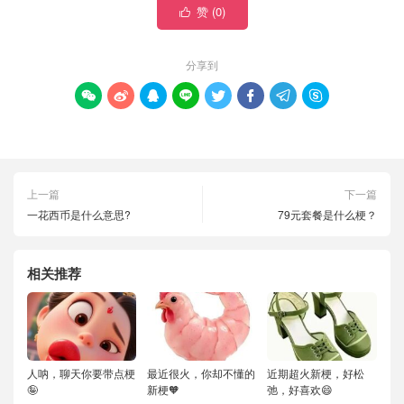
赞 (
0
)

分享到








上一篇
下一篇
一花西币是什么意思?
79元套餐是什么梗？
相关推荐
人呐，聊天你要带点梗
最近很火，你却不懂的
近期超火新梗，好松
🤪
新梗🧡
弛，好喜欢😄