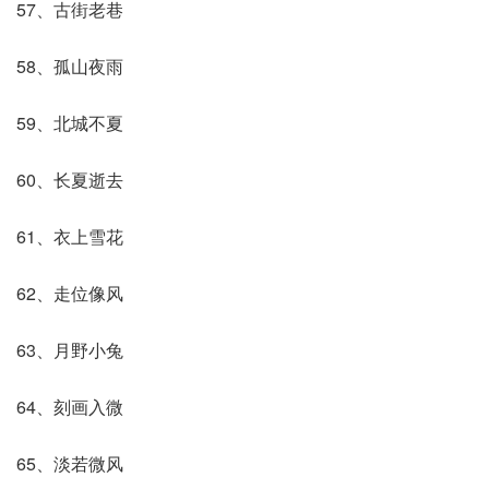
57、古街老巷
58、孤山夜雨
59、北城不夏
60、长夏逝去
61、衣上雪花
62、走位像风
63、月野小兔
64、刻画入微
65、淡若微风