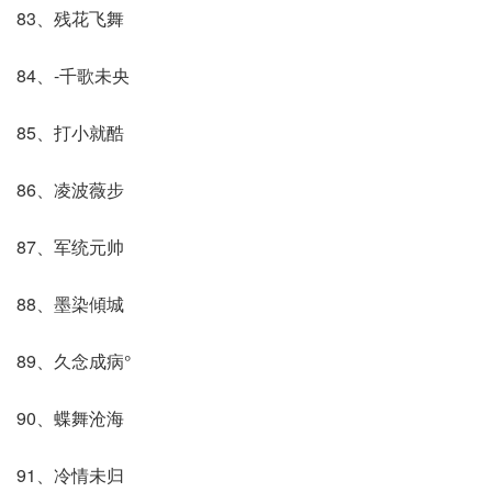
83、残花飞舞
84、-千歌未央
85、打小就酷
86、凌波薇步
87、军统元帅
88、墨染傾城ゞ
89、久念成病°
90、蝶舞沧海
91、冷情未归