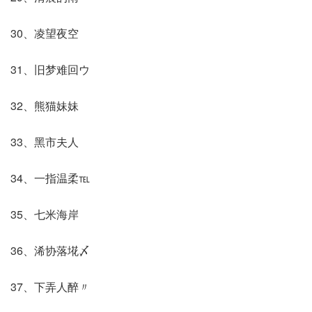
30、凌望夜空
31、旧梦难回ウ
32、熊猫妹妹
33、黑市夫人
34、一指温柔℡
35、七米海岸
36、浠协落埖〆
37、下弄人醉〃