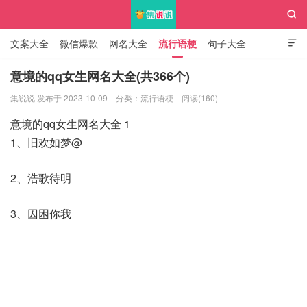

文案大全
微信爆款
网名大全
流行语梗
句子大全

知识大全
意境的qq女生网名大全(共366个)
集说说 发布于 2023-10-09
分类：
流行语梗
阅读(160)
集说说
意境的qq女生网名大全 1
1、旧欢如梦@
2、浩歌待明
3、囚困你我