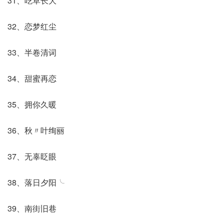
31、吃草长大
32、恋梦红尘
33、半卷清词
34、甜蜜再恋
35、拥你久暖
36、秋〃叶绚丽
37、无辜眨眼
38、落日夕阳╰
39、南街旧巷