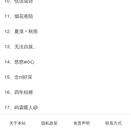
10、恬淡成诗
11、烟花巷陌
12、夏漠〃秋雨
13、无法自拔。
14、悠悠wǒ心
15、念nǐ好深
16、四年桔梗
17、屿霖暖人@
18、ㄣ甜甜圈o
关于本站
隐私政策
免责声明
联系方式