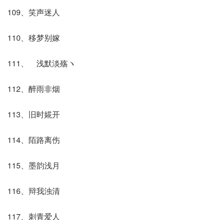
109、笑声迷人
110、移梦别嫁
111、ゝ浅默淡殇ヽ
112、醉雨非烟
113、旧时婲开
114、陌路离伤
115、墨韵浅月
116、辩我浊清
117、刺青爱人