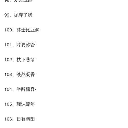
99、抛弃了我
100、莎士比亚@
101、哼要你管
102、枕下悲绪
103、淡然凝香
104、半醉慵容-
105、瑾沫流年
106、日暮斜阳