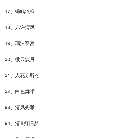
47、绵眠软糕
48、几许清风
49、璃沫寧夏
50、微云淡月
51、人花亦醉そ
52、白色舞裙
53、清风秀雅
54、清✟灯旧梦