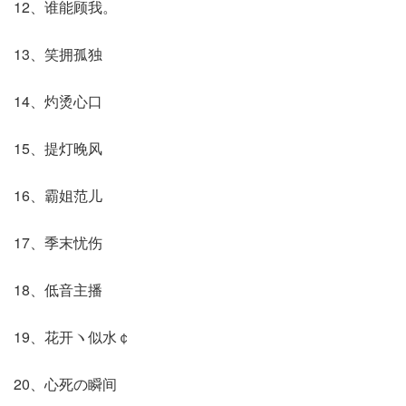
12、谁能顾我。
13、笑拥孤独
14、灼烫心口
15、提灯晚风
16、霸姐范儿
17、季末忧伤
18、低音主播
19、花开ヽ似水￠
20、心死の瞬间