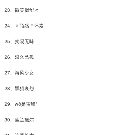
23、微笑似华々
24、〃陌殇〃怀素
25、笑易无味
26、浪久己孤
27、海风少女
28、黑猫哀怨
29、wǒ是雷锋*
30、幽兰黛尔