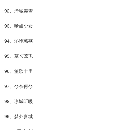
92、泽城美雪
93、嗜甜少女
94、沁晚离殇
95、草长莺飞
96、笙歌十里
97、兮奈何兮
98、凉城听暖
99、梦外喜城