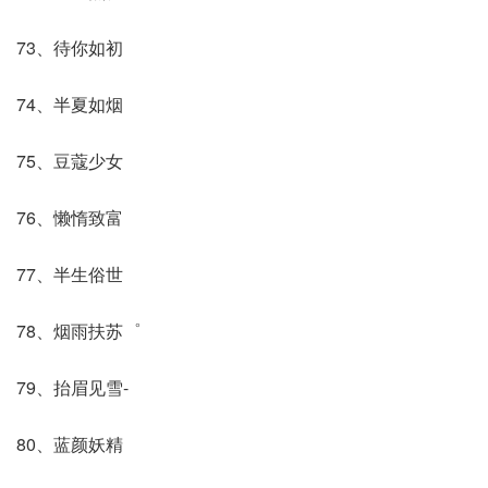
73、待你如初
74、半夏如烟
75、豆蔻少女
76、懒惰致富
77、半生俗世
78、烟雨扶苏゜
79、抬眉见雪-
80、蓝颜妖精