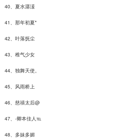
40、夏水潺湲
41、那年初夏*
42、叶落抚尘
43、稚气少女
44、独舞天使。
45、风雨桥上
46、慈禧太后@
47、-卿本佳人℡
48、多妹多媚