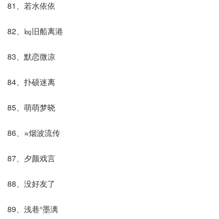
81、若水依依
82、㏒旧船离港
83、默恋微凉
84、扑硕迷离
85、萌萌梦晓
86、≈烟波流传
87、夕颜戏言
88、没好友了
89、浅巷°墨漓