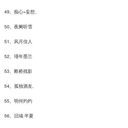
49、痴心=妄想、
50、夜阑听雪
51、风月佳人
52、瑾年墨兰
53、断桥残影
54、孤独酒友.
55、明何灼灼
56、旧城·半夏