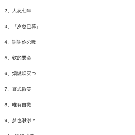
2、人忘七年
3、『岁忽已暮』
4、謝謝伱の噯
5、软的要命
6、烟燃烟灭つ
7、幂式微笑
8、唯有自救
9、梦也渺渺〃