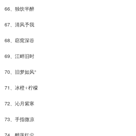
66、独饮半醉
67、清风予我
68、窈窕深谷
69、江畔旧时
70、旧梦如风°
71、冰橙♀柠檬
72、沁月紫寒
73、手指微凉
74、醉落红尘