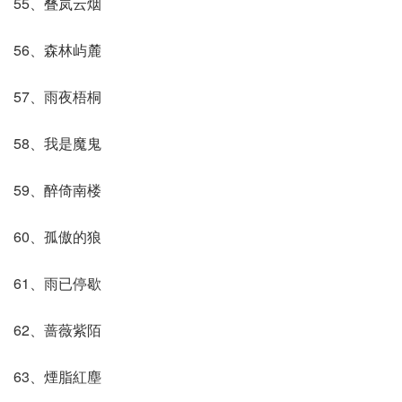
55、叠岚云烟
56、森林屿麓
57、雨夜梧桐
58、我是魔鬼
59、醉倚南楼
60、孤傲的狼
61、雨已停歇
62、蔷薇紫陌
63、煙脂紅塵