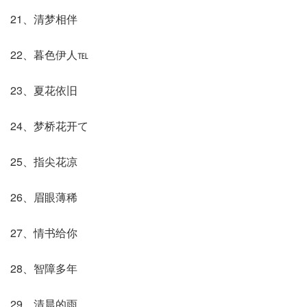
21、清梦相伴
22、暮色伊人℡
23、夏花依旧
24、梦桥花开て
25、指尖花凉
26、眉眼薄稀
27、情书给你
28、智障多年
29、清晨的雨