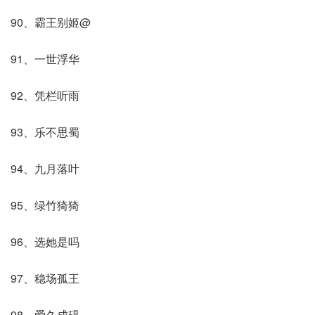
90、霸王别姬@
91、一世浮华
92、凭栏听雨
93、乐不思蜀
94、九月落叶
95、绿竹猗猗
96、选她是吗
97、稳场孤王
98、爱久成碍