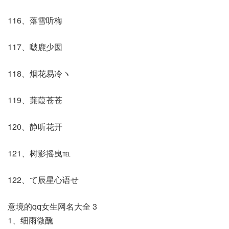
116、落雪听梅
117、啵鹿少囡
118、烟花易冷ヽ
119、蒹葭苍苍
120、静听花开
121、树影摇曳℡
122、て辰星心语せ
意境的qq女生网名大全 3
1、细雨微醺