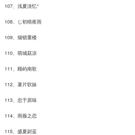
107、浅夏淡忆°
108、じ初晴夜雨
109、烟锁重楼
110、萌城菇凉
111、顾屿南歌
112、薯片软妹
113、忠于原味
114、雨薇之恋
115、盛夏尉蓝