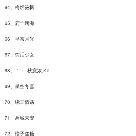
64、梅坼筱枫
65、鹿亡瑰海
66、早茶月光
67、饮泪少女
68、＂╰+秋意浓メo
69、星空冬雪
70、绕耳情话
71、离城未安
72、橙子焦糖