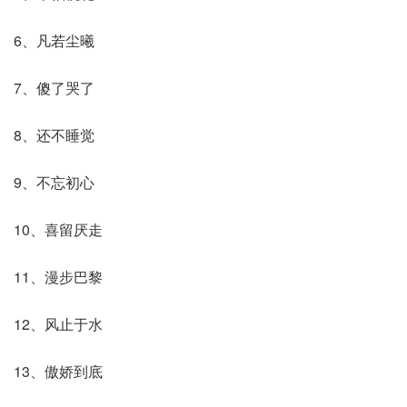
6、凡若尘曦
7、傻了哭了
8、还不睡觉
9、不忘初心
10、喜留厌走
11、漫步巴黎
12、风止于水
13、傲娇到底