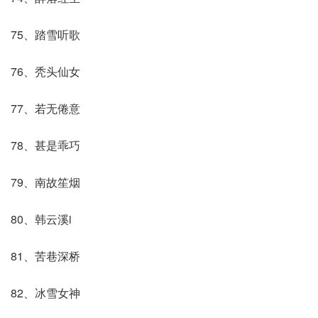
75、踏雪听歌
76、秃头仙女
77、若无倦意
78、甚是乖巧
79、南故笙烟
80、韩云溪i
81、苦巷深桥
82、冰雪女神