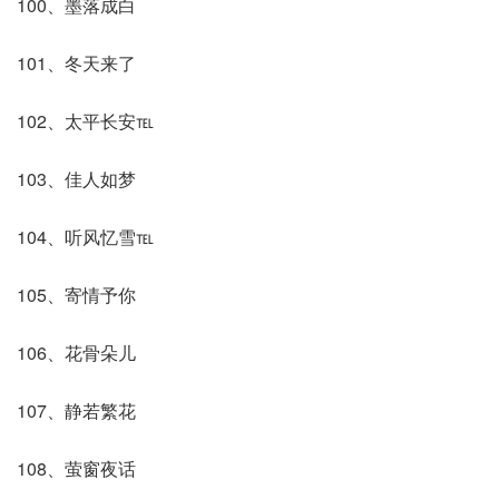
100、墨落成白
101、冬天来了
102、太平长安℡
103、佳人如梦
104、听风忆雪℡
105、寄情予你
106、花骨朵儿
107、静若繁花
108、萤窗夜话