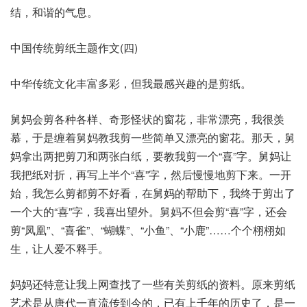
结，和谐的气息。
中国传统剪纸主题作文(四)
中华传统文化丰富多彩，但我最感兴趣的是剪纸。
舅妈会剪各种各样、奇形怪状的窗花，非常漂亮，我很羡
慕，于是缠着舅妈教我剪一些简单又漂亮的窗花。那天，舅
妈拿出两把剪刀和两张白纸，要教我剪一个“喜”字。舅妈让
我把纸对折，再写上半个“喜”字，然后慢慢地剪下来。一开
始，我怎么剪都剪不好看，在舅妈的帮助下，我终于剪出了
一个大的“喜”字，我喜出望外。舅妈不但会剪“喜”字，还会
剪“凤凰”、“喜雀”、“蝴蝶”、“小鱼”、“小鹿”……个个栩栩如
生，让人爱不释手。
妈妈还特意让我上网查找了一些有关剪纸的资料。原来剪纸
艺术是从唐代一直流传到今的，已有上千年的历史了，是一