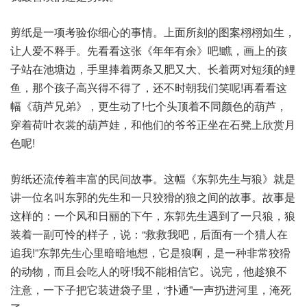
剪纸是一项考验你细心的事情。上面所刻的图案栩栩如生，
让人爱不释手。先看看这张《年年有余》吧!瞧，画上的孩
子站在池塘边，手里捧着两条又肥又大、长着两对短须的鲤
鱼，那个孩子高兴得不得了，还不时朝我们笑呢!再看看这
幅《葫芦兄弟》，更生动了!七个头顶着不同颜色的葫芦，
穿着荷叶衣裳的葫芦娃，和他们的爷爷正坐在石凳上欣赏月
色呢!
剪纸还流传着丰富的民间故事。这幅《东郭先生与狼》就是
讲一位名叫东郭的先生和一只狡猾的狼之间的故事。故事是
这样的：一个风和日丽的下午，东郭先生遇到了一只狼，狼
装着一副可怜的样子，说：“救救我吧，后面有一个猎人在
追我!”东郭先生心里暗暗地想，它是狼啊，是一种非常狡猾
的动物，而且会吃人的呀!我不能相信它。说完，他趁狼不
注意，一下子把它装进袋子里，“扑通”一声扔进河里，淹死