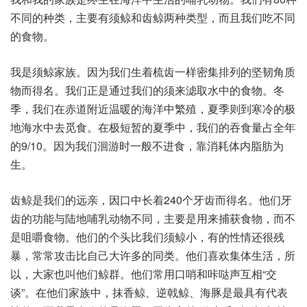
不同的种类，主要有须鲸和齿鲸两种类型，而且我们吃不同
的食物。
我是须鲸家族。因为我们生着梳齿一样密集排列的坚韧角质
物而得名。我们正是通过我们的须来滤取水中的食物。冬
季，我们在赤道附近温暖的海洋中繁殖，夏季则到寒冷的极
地海水中去觅食。在极短暂的夏季中，我们的吞食量占全年
的9/10。因为我们洄游时一般不进食，靠消耗体内脂肪为
生。
齿鲸是我们的远亲，因口中长着240个牙齿而得名。他们牙
齿的功能与陆地哺乳动物不同，主要是用来捕获食物，而不
是咀嚼食物。他们的个头比我们须鲸小，有的性情还很残
暴，常常攻击比自己大许多的同类。他们喜欢集体生活，所
以，大家也叫他们鲸群。他们常用口哨和咔哒声互相“交
谈”。在他们家族中，抹香鲸、逆戟鲸、海豚是最具有代表