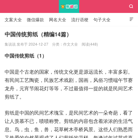

文案大全
微信爆款
网名大全
流行语梗
句子大全

知识大全
中国传统剪纸（精编14篇）
集说说 发布于 2024-12-27
分类：
作文大全
阅读(448)
集说说
中国传统剪纸（1）
中国是个古老的国家，传统文化更是源远流长，丰富多彩。
有民间工艺陶瓷，民族艺术戏剧，国画，风俗习惯端午节赛
龙舟，元宵节闹花灯等等，不过最值得一提的就是民间艺术
剪纸了。
剪纸是中国的民间艺术瑰宝，是民间艺术的一朵奇葩，看了
让人羡慕不已，啧啧称赞。剪纸的内容包含着浓浓的生活气
息。鸟，虫，鱼，兽，花草树木亭桥风景。这些人们熟悉而
又热爱的自然景观成了人们剪纸的花样。每逢过年过节或喜