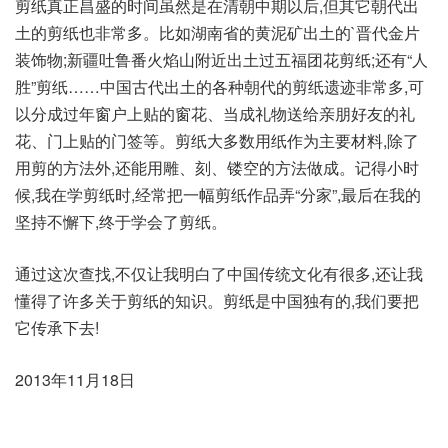
剪纸真正昌盛的时间虽然是在清朝中期以后,但其它朝代出
土的剪纸也非常多。比如湖南省的黄泥矿出土的`晋代金片
装饰物;新疆吐鲁番火焰山附近出土过五福团花剪纸;还有“人
胜”剪纸……中国古代出土的各种朝代的剪纸遗迹非常多,可
以分成过年窗户上贴的窗花、当成礼物送给亲朋好友的礼
花、门上贴的门签等。剪纸大多数用纸作为主要材料,除了
用剪的方法外,还能用雕、刻、镂空的方法做成。记得小时
候,我在学剪纸时,经常把一幅剪纸作品弄“分家”,最后在我的
坚持不懈下,终于学会了剪纸。
通过这次查找,不仅让我明白了中国传统文化有很多,还让我
懂得了许多关于剪纸的知识。剪纸是中国独有的,我们要把
它传承下去!
2013年11月18日