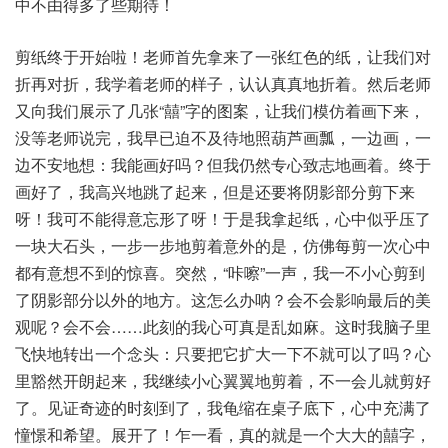
中不由得多了些期待！
剪纸终于开始啦！老师首先拿来了一张红色的纸，让我们对
折再对折，我学着老师的样子，认认真真地折着。然后老师
又向我们展示了几张“囍”字的图案，让我们模仿着画下来，
没等老师说完，我早已迫不及待地照葫芦画瓢，一边画，一
边不安地想：我能画好吗？但我仍然专心致志地画着。终于
画好了，我高兴地跳了起来，但是还要将阴影部分剪下来
呀！我可不能得意忘形了呀！于是我拿起纸，心中似乎压了
一块大石头，一步一步地剪着意外的是，仿佛每剪一次心中
都有意想不到的惊喜。突然，“咔嚓”一声，我一不小心剪到
了阴影部分以外的地方。这怎么办呐？会不会影响最后的美
观呢？会不会……此刻的我心可真是乱如麻。这时我脑子里
飞快地转出一个念头：只要把它扩大一下不就可以了吗？心
里豁然开朗起来，我继续小心翼翼地剪着，不一会儿就剪好
了。见证奇迹的时刻到了，我龟缩在桌子底下，心中充满了
憧憬和希望。展开了！乍一看，真的就是一个大大的囍字，