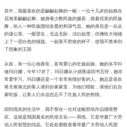
其中，我最喜欢的是翩翩起舞的一幅：一位十几岁的姑娘在
花海里翩翩起舞。她身着少数民族的服装，跳着优美的民族
舞，给人一种民族团结友爱的和谐气息。她的身后是一丛丛
的蒲公英。一眼望去，无边无际，洁白如雪，仿佛给大地铺
上了一层白色的绒毯。一副美不胜收的样子，使我不禁来到
了想象的王国
从前，有一位心地善良，富有爱心的壮族姑娘。她的名字叫
做玛日娜，今年17岁了。玛日娜从小就熟读四书五经，她非
常爱学习。玛日娜还是一个非常热情好客的人。她总是喜欢
将天南海北的客人请到自家家里，为他们唱歌，请他们在自
家吃饭，让客人们永远也忘不了壮族人民的热情。
回到现实的生活中，我不禁在一次对这幅剪纸作品啧啧赞
叹。这就是我国着名的民俗文化——剪纸。它是华夏广大劳
动人民智慧的结晶。它处处都散发着华夏广大劳动人民团