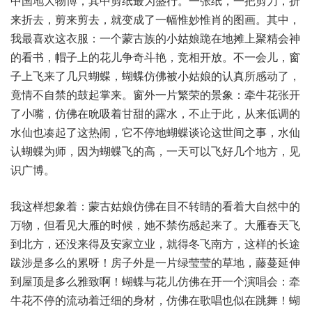
中国地大物博，其中剪纸最为盛行。一张纸，一把剪刀，折
来折去，剪来剪去，就变成了一幅惟妙惟肖的图画。其中，
我最喜欢这衣服：一个蒙古族的小姑娘跪在地摊上聚精会神
的看书，帽子上的花儿争奇斗艳，竞相开放。不一会儿，窗
子上飞来了几只蝴蝶，蝴蝶仿佛被小姑娘的认真所感动了，
竟情不自禁的鼓起掌来。窗外一片繁荣的景象：牵牛花张开
了小嘴，仿佛在吮吸着甘甜的露水，不止于此，从来低调的
水仙也凑起了这热闹，它不停地蝴蝶谈论这世间之事，水仙
认蝴蝶为师，因为蝴蝶飞的高，一天可以飞好几个地方，见
识广博。
我这样想象着：蒙古姑娘仿佛在目不转睛的看着大自然中的
万物，但看见大雁的时候，她不禁伤感起来了。大雁春天飞
到北方，还没来得及安家立业，就得冬飞南方，这样的长途
跋涉是多么的累呀！房子外是一片绿莹莹的草地，藤蔓延伸
到屋顶是多么雅致啊！蝴蝶与花儿仿佛在开一个演唱会：牵
牛花不停的流动着迁细的身材，仿佛在歌唱也似在跳舞！蝴