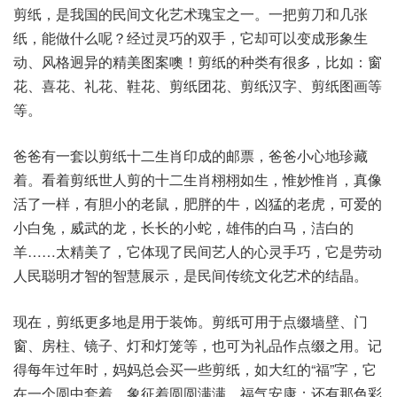
剪纸，是我国的民间文化艺术瑰宝之一。一把剪刀和几张
纸，能做什么呢？经过灵巧的双手，它却可以变成形象生
动、风格迥异的精美图案噢！剪纸的种类有很多，比如：窗
花、喜花、礼花、鞋花、剪纸团花、剪纸汉字、剪纸图画等
等。
爸爸有一套以剪纸十二生肖印成的邮票，爸爸小心地珍藏
着。看着剪纸世人剪的十二生肖栩栩如生，惟妙惟肖，真像
活了一样，有胆小的老鼠，肥胖的牛，凶猛的老虎，可爱的
小白兔，威武的龙，长长的小蛇，雄伟的白马，洁白的
羊……太精美了，它体现了民间艺人的心灵手巧，它是劳动
人民聪明才智的智慧展示，是民间传统文化艺术的结晶。
现在，剪纸更多地是用于装饰。剪纸可用于点缀墙壁、门
窗、房柱、镜子、灯和灯笼等，也可为礼品作点缀之用。记
得每年过年时，妈妈总会买一些剪纸，如大红的“福”字，它
在一个圆中套着，象征着圆圆满满、福气安康；还有那色彩