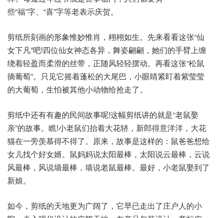
些“福”字、“喜”字等老表示庆贺。
剪纸所刻画的形象惟妙惟肖，栩栩如生。先来看看这张“仙
女下凡”吧!四位仙女神态各异，舞姿翩翩，她们的手臂上缠
绕着轻盈而柔滑的丝带，正随风轻轻摆动。再看这张“松鼠
摘葡萄”。只见它摇着蓬松的大尾巴，小眼睛紧盯着紫莹莹
的大葡萄，生怕被其他小动物给抢走了。
剪纸中还有有趣的民间故事呢!这幅剪纸讲的就是“老鼠娶
亲”的故事。瞧!小老鼠们抬着大花轿，新郎得意洋洋，大花
猫在一旁羡慕得不得了。原来，故事是这样的：鼠爸爸想给
女儿找个好女婿。鼠妈妈说太阳最棒，太阳说云最棒，云说
风最棒，风说墙最棒，墙说老鼠最棒。最好，小老鼠娶到了
新娘。
如今，剪纸的天地更为广阔了，它早已走出了庄户人的小