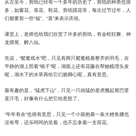
从古至今，剪纸已经有一千多年的历史了，剪纸的种类也很
多，如窗花、喜花、鞋花、剪纸团花等，每次过节过年，人
们都要剪一些“福”、“喜”来表示庆祝。
课堂上，老师也给我们欣赏了许多的剪纸，有金蛇狂舞、神
龙摆尾、醉八仙。
先说，“鸳鸯戏水”吧，只见有两只鸳鸯梳着整齐的羽毛，在
平静的湖上照着“镜子”呢，湖面上还有花藤在帮她梳理头发
呢，湖水下的水草再给它们挠脚心呢，真有意思。
最有趣的是，“猛虎下山”，只见一只凶猛的老虎翘起尾巴竖
直汗毛，好像有什么把它给惹怒了。
“年年有余”也很有意思，只见一个小孩抱着一条大鲤鱼腰也
没有弯，还乐呵呵的笑着，也不忘拿着一支荷花。