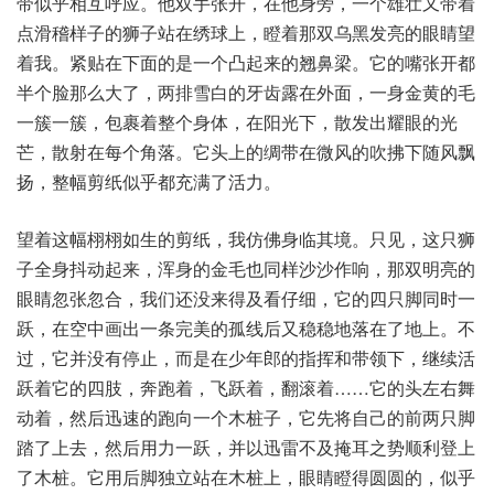
带似乎相互呼应。他双手张开，在他身旁，一个雄壮又带着
点滑稽样子的狮子站在绣球上，瞪着那双乌黑发亮的眼睛望
着我。紧贴在下面的是一个凸起来的翘鼻梁。它的嘴张开都
半个脸那么大了，两排雪白的牙齿露在外面，一身金黄的毛
一簇一簇，包裹着整个身体，在阳光下，散发出耀眼的光
芒，散射在每个角落。它头上的绸带在微风的吹拂下随风飘
扬，整幅剪纸似乎都充满了活力。
望着这幅栩栩如生的剪纸，我仿佛身临其境。只见，这只狮
子全身抖动起来，浑身的金毛也同样沙沙作响，那双明亮的
眼睛忽张忽合，我们还没来得及看仔细，它的四只脚同时一
跃，在空中画出一条完美的孤线后又稳稳地落在了地上。不
过，它并没有停止，而是在少年郎的指挥和带领下，继续活
跃着它的四肢，奔跑着，飞跃着，翻滚着……它的头左右舞
动着，然后迅速的跑向一个木桩子，它先将自己的前两只脚
踏了上去，然后用力一跃，并以迅雷不及掩耳之势顺利登上
了木桩。它用后脚独立站在木桩上，眼睛瞪得圆圆的，似乎