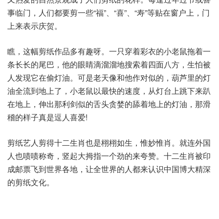
事临门，人们都要剪一些“福”、“喜”、“寿”等贴在窗户上，门
上来表示庆贺。
瞧，这幅剪纸作品多有趣呀。一只穿着彩衣的小老鼠拖着一
条长长的尾巴，他的眼睛滴溜溜地搜索着四面八方，生怕被
人发现它在偷灯油。可是老天像和他作对似的，葫芦里的灯
油全流到地上了，小老鼠以最快的速度，从灯台上跳下来趴
在地上，伸出那利剑似的舌头贪婪的舔着地上的灯油，那滑
稽的样子真是逗人喜爱!
剪纸艺人剪得十二生肖也是栩栩如生，惟妙惟肖。就连外国
人也啧啧称奇，竖起大拇指一个劲的来夸赞。十二生肖被印
成邮票飞到世界各地，让全世界的人都来认识中国博大精深
的剪纸文化。