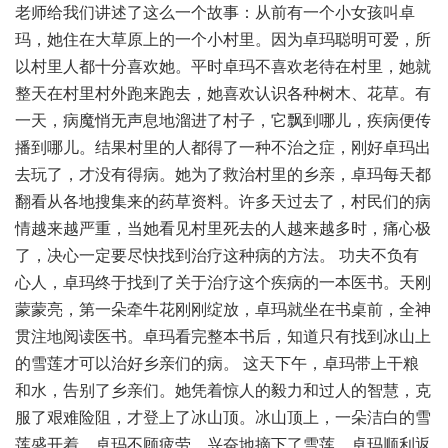
老师给我们讲述了这么一个故事：从前有一个小女孩叫卓
玛，她住在大草原上的一个小村里。因为卓玛聪明可爱，所
以村里人都十分喜欢她。平时卓玛不喜欢老待在村里，她就
整天在村里村外跑来跑去，她喜欢认识各种树木、花草。有
一天，病魔悄无声息地溜进了村子，它飘到哪儿，疾病便传
播到哪儿。结果村里的人都得了一种不治之症，刚好卓玛出
去玩了，才没有得病。她为了救治村里的乡亲，卓玛每天都
翻看从各地搜集来的药草资料。许多天过去了，村民们的病
情越来越严重，当她看见村里死去的人越来越多时，痛心极
了，决心一定要尽快找到治疗这种病的方法。 功夫不负有
心人，卓玛终于找到了关于治疗这个疾病的一本医书。天刚
蒙蒙亮，第一朵牵牛花刚刚绽放，卓玛就坐在书桌前，全神
贯注地阅读医书。卓玛看完整本书后，知道只有找到冰山上
的雪莲才可以治好乡亲们的病。 这天下午，卓玛带上干粮
和水，告别了乡亲们。她凭着惊人的毅力和过人的智慧，克
服了艰难险阻，才登上了冰山顶。冰山顶上，一朵洁白的雪
莲盛开着，卓玛不顾疲劳，兴奋地摘下了雪莲。卓玛顺利返