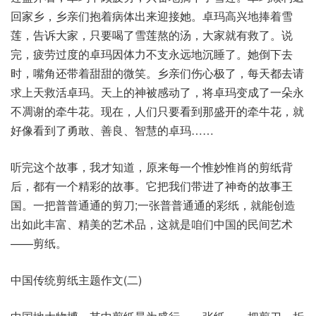
回家乡，乡亲们抱着病体出来迎接她。卓玛高兴地捧着雪
莲，告诉大家，只要喝了雪莲熬的汤，大家就有救了。说
完，疲劳过度的卓玛因体力不支永远地沉睡了。她倒下去
时，嘴角还带着甜甜的微笑。乡亲们伤心极了，每天都去请
求上天救活卓玛。天上的神被感动了，将卓玛变成了一朵永
不凋谢的牵牛花。现在，人们只要看到那盛开的牵牛花，就
好像看到了勇敢、善良、智慧的卓玛……
听完这个故事，我才知道，原来每一个惟妙惟肖的剪纸背
后，都有一个精彩的故事。它把我们带进了神奇的故事王
国。一把普普通通的剪刀;一张普普通通的彩纸，就能创造
出如此丰富、精美的艺术品，这就是咱们中国的民间艺术
——剪纸。
中国传统剪纸主题作文(二)