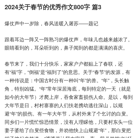
2024关于春节的优秀作文800字 篇3
爆仗声中一岁除，春风送暖入屠苏——题记
跟着耳边一阵又一阵熟习的爆仗声，年味儿也越来越浓了。
眼睛看到的，耳朵听到的，鼻子闻到的都是满满的喜庆。
春节来了，我们十分快乐，家家户户都贴上了春联，还
有“福”字，“倒福”是“福到了”的意思。关于“春节”的发源，有
一种传说是：中国古时分有一种叫“年”的兽。“年”，头长触
角，特别凶猛。“年”常年深居海底，每到特定的一天（就是
如今的大年节）才爬上岸，吞食家畜损伤人命。是以，每到
大年节是日，村村寨寨的人们扶老携幼逃往深山，以规
避“年”的损伤。有一年大年节，从村外来了个乞讨的白叟。
同乡们一片慌忙惊恐情景，没有人理睬他，只要村东头一位
妻子婆给了白叟些食物，并劝他快上山规避“年”，那白叟把