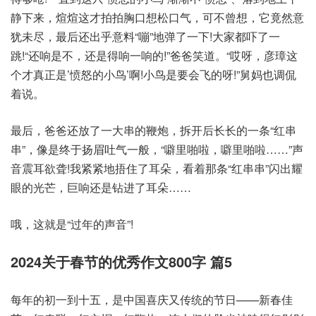
静下来，煊煊这才拍拍胸口想松口气，可不曾想，它竟然意
犹未尽，最后还出乎意料“嘣”地弹了一下!大家都吓了一
跳!“还响是不，还是得响一响的!”爸爸笑道。“哎呀，彦璋这
个才真正是’愤怒的小鸟’啊!小鸟是要会飞的呀!”舅妈也调侃
着说。
最后，爸爸还放了一大串的鞭炮，拆开后长长的一条“红串
串”，像是终于扬眉吐气一般，“噼里啪啦，噼里啪啦……”声
音震耳欲聋!我紧紧地捂住了耳朵，看着那条“红串串”闪出耀
眼的光芒，巨响还是钻进了耳朵……
哦，这就是“过年的声音”!
2024关于春节的优秀作文800字 篇5
每年的初一到十五，是中国喜庆又传统的节日——新春佳