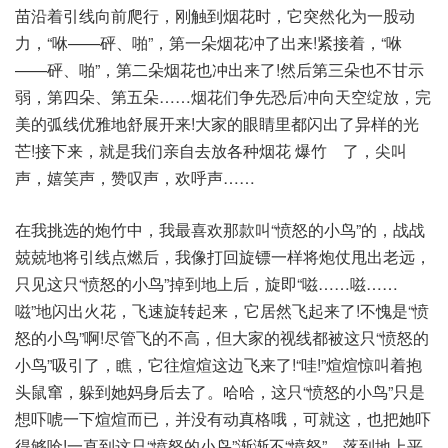
苗沿着引线向前爬行，刚触到烟花时，它突然化为一股动
力，“咻——砰、啪”，第一朵烟花冲了出来!紧接着，“咻
——砰、啪”，第二朵烟花也冲出来了!然后第三朵也不甘示
弱，第四朵、第五朵……烟花们争先恐后冲向天空绽放，完
美的弧线优雅地舒展开来!大家的眼睛里都闪出了异样的光
芒!接下来，就是我们亲自去放各种烟花 爆竹 了，尖叫
声，嬉笑声，赞叹声，欢呼声……
在我挑选的炮竹中，我最喜欢那款叫“愤怒的小鸟”的，战战
兢兢地将引线点燃后，我像打回旋镖一样将炮仗甩出老远，
只见这只“愤怒的小鸟”掉到地上后，旋即“嗞……嗞……
嗞”地闪出火花，飞速旋转起来，它居然飞起来了!不愧是“愤
怒的小鸟”啊!尽管飞的不高，但大家的视线都被这只“愤怒的
小鸟”吸引了，瞧，它往煊煊这边飞来了!“哇!”煊煊惊叫着抱
头鼠窜，躲到她妈身后去了。哈哈，这只“愤怒的小鸟”只是
想吓唬一下煊煊而已，并没有动真格哦，可就这，也把她吓
得够呛!一直到这只“愤怒的小鸟”渐渐不“愤怒”、落到地上平