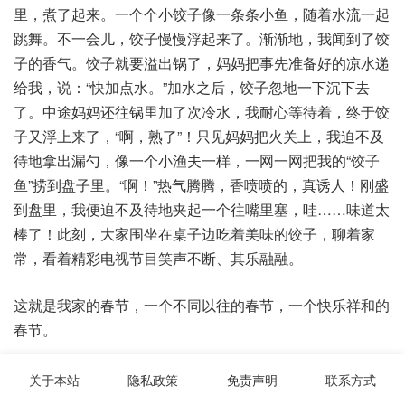
里，煮了起来。一个个小饺子像一条条小鱼，随着水流一起
跳舞。不一会儿，饺子慢慢浮起来了。渐渐地，我闻到了饺
子的香气。饺子就要溢出锅了，妈妈把事先准备好的凉水递
给我，说：“快加点水。”加水之后，饺子忽地一下沉下去
了。中途妈妈还往锅里加了次冷水，我耐心等待着，终于饺
子又浮上来了，“啊，熟了”！只见妈妈把火关上，我迫不及
待地拿出漏勺，像一个小渔夫一样，一网一网把我的“饺子
鱼”捞到盘子里。“啊！”热气腾腾，香喷喷的，真诱人！刚盛
到盘里，我便迫不及待地夹起一个往嘴里塞，哇……味道太
棒了！此刻，大家围坐在桌子边吃着美味的饺子，聊着家
常，看着精彩电视节目笑声不断、其乐融融。
这就是我家的春节，一个不同以往的春节，一个快乐祥和的
春节。
2024关于春节的优秀作文800字 篇13
关于本站
隐私政策
免责声明
联系方式