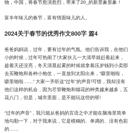
物，中国，将春节愈演愈烈，带来了20_的新景象形象！
富丰年味儿的春节，富有情面味儿的人。
2024关于春节的优秀作文800字 篇4
爸爸妈妈说，过年，要有过年的气氛。他们告诉我，在他们
小的时候，过年可热闹了!大家伙儿一大清早就赶着起来，
趁着天还没亮，冬天清晨起雾的时候就拿着压岁钱到小卖部
去买鞭炮和各种小炮仗，一直放到太阳出来，“噼里啪啦，
噼里啪啦……” 大家一齐听这“过年”的声音!可惜，我却没有
他们这样的机会，因为尽管鞭炮和烟花的种类越来越多，五
花八门，但是，城市里面，是不能玩这些的呀!
“过年的声音”，我只能从爸妈的言语之中才能在脑海里简单
地勾勒一下，对于我来说，它是模糊的、单调的、没有色彩
的……