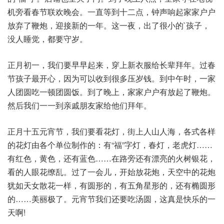
机旁看春节联欢晚会。一直等到十二点，钟声响起家家户户
放弃了鞭炮，迎接新的一年。这一夜，出了很小的`孩子，
没人睡觉，都要守岁。
正月初一，我们要早早起来，穿上新衣服给长辈拜年。过春
节孩子最开心，因为可以收到很多压岁钱。到中午时，一家
人团圆吃一顿团圆饭。到了晚上，家家户户有放起了鞭炮。
然后我们一一到亲戚朋友家给他们拜年。
正月十五元宵节，我们要看花灯，街上人山人海，各式各样
的花灯由各个单位制作的：有“福”字灯，春灯，老虎灯……
有红色，黄色，还有蓝色……在路旁还有漂亮的火树银花，
看的人眼花缭乱。过了一会儿，开始放花炮，天空中的花炮
犹如天女散花一样，有圆形的，有五角星形的，还有椭圆形
的……美丽极了。元宵节我们还要吃汤圆，这真是快乐的一
天啊!