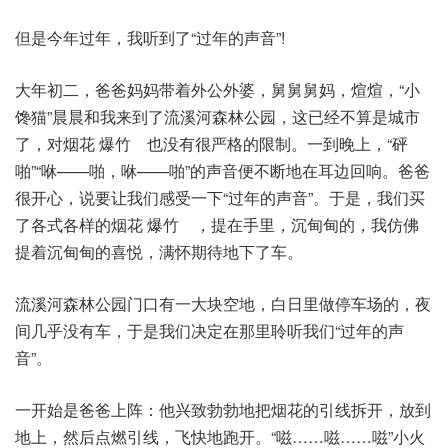
但是今年过年，我听到了“过年的声音”!
大年初二，爸爸妈妈带着外公外婆，舅舅舅妈，煊煊，“小
馋猫”晨晨和我来到了流溪河森林公园，这已经不算是城市
了，对烟花 爆竹 也没有很严格的限制。一到晚上，“砰
啪”“咻——啪，咻——啪”的声音便不断地在耳边回响。爸爸
很开心，说要让我们感受一下“过年的声音”。于是，我们买
了各式各样的烟花 爆竹 ，提在手里，沉甸甸的，我仿佛
提着沉甸甸的喜悦，满怀期待地下了车。
流溪河森林公园门口有一大块空地，白日里做停车场的，夜
间几乎没有车，于是我们决定在那里聆听我们“过年的声
音”。
一开始是爸爸上阵：他兴致勃勃地把烟花的引线拆开，放到
地上，然后点燃引线，飞快地跑开。“嗞……嗞……嗞”小火