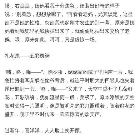
摸，右瞧瞧，姨妈看我十分焦急，便装出好奇的样子
说：“别着急，想想放哪了。”再看看老妈，尤其淡定，这显
然不是她的性格。突然我想起刚才发生的那一幕。原来是姨
妈看到我兜里的钱快掉出来了，就偷偷地抽出来交给了老
妈。哦，原来如此。呵呵，真是虚惊一场。
礼花炮——五彩斑斓
“嗤，咚，啪——”。除夕夜，姥姥家的院子里响声一片，我
急忙捂着耳朵躲在姥爷背后，就连平时胆大的四眼儿也夹着
尾巴躲到一旁。“咚，啪——”又来了，天空中盛开了几朵鲜
花，五彩缤纷，犹如流星雨一般，美极了。原本漆黑的天空
顿时变得一片通明，像是被明亮的彩灯照耀着，随着鲜花的
盛开，院子里不时传来一阵阵惊喜的欢笑声。
过新年，喜洋洋，人人脸上笑开颜。