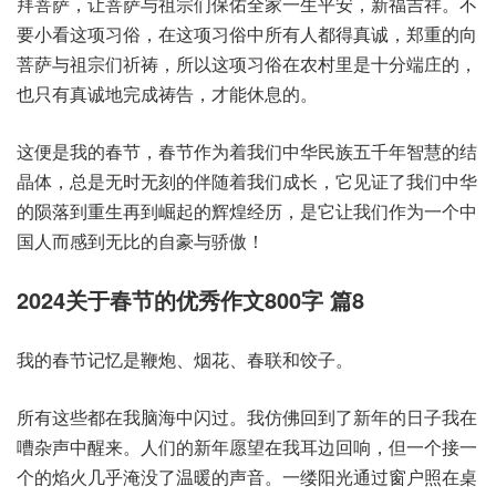
拜菩萨，让菩萨与祖宗们保佑全家一生平安，新福吉祥。不
要小看这项习俗，在这项习俗中所有人都得真诚，郑重的向
菩萨与祖宗们祈祷，所以这项习俗在农村里是十分端庄的，
也只有真诚地完成祷告，才能休息的。
这便是我的春节，春节作为着我们中华民族五千年智慧的结
晶体，总是无时无刻的伴随着我们成长，它见证了我们中华
的陨落到重生再到崛起的辉煌经历，是它让我们作为一个中
国人而感到无比的自豪与骄傲！
2024关于春节的优秀作文800字 篇8
我的春节记忆是鞭炮、烟花、春联和饺子。
所有这些都在我脑海中闪过。我仿佛回到了新年的日子我在
嘈杂声中醒来。人们的新年愿望在我耳边回响，但一个接一
个的焰火几乎淹没了温暖的声音。一缕阳光通过窗户照在桌