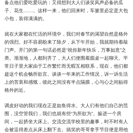
备点他们爱吃爱玩的：又得想到大人们谈笑风声必备的瓜
子、花生……。这样一来，他们回来时，车篓里必定是大包
小包，装得满满的。
就在大家都在忙活的环境中，我们对春节的渴望自然是格外
的强烈。好不容易盼来了除夕，从下午开始，我就期待着敲
门声。开门的第一句话必然是“祝你新年快乐，万事如意”之
类。渐渐地，人都到齐了，大人们便围着圆桌一起聊天。平
常日子里大家由于工作繁忙而无暇互相联系，现在，他们都
趁这个机会畅所欲言。谈谈一年来的工作情况，诉一诉生活
上的苦衷和感慨，彼此之间没有半点隔膜，心与心之间贴得
格外的近。
调皮好动的我们现在正是如鱼得水。大人们有他们自己的范
围，没空管我们，我们也就有些“为所欲为”。躲进一个房
间，一起挤坐大床上。交流交流学校里的趣事，时不时有人
会被逗得差点从床上翻下去。搞笑的哥哥拿手节目便是用他