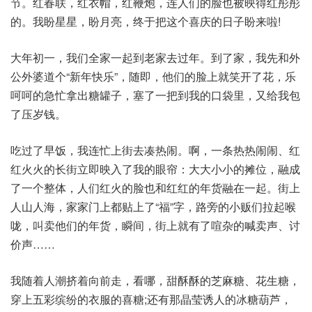
节。红春联，红衣帽，红鞭炮，连人们的脸也被映得红彤彤
的。我盼星星，盼月亮，终于把这个喜庆的日子盼来啦!
大年初一，我们全家一起到老家去过年。到了家，我先和外
公外婆道个“新年快乐”，随即，他们的脸上就笑开了花，乐
呵呵的急忙拿出糖罐子，塞了一把到我的口袋里，又给我包
了压岁钱。
吃过了早饭，我连忙上街去凑热闹。啊，一条热热闹闹、红
红火火的长街立即映入了我的眼帘：大大小小的摊位，融成
了一个整体，人们红火的脸也和红红的年货融在一起。街上
人山人海，家家门上都贴上了“福”字，路旁的小贩们拉起喉
咙，叫卖他们的年货，瞬间，街上就有了喧杂的喊卖声、讨
价声……
我随着人潮挤着向前走，看哪，甜酥酥的芝麻糖、花生糖，
穿上五彩缤纷的衣服的喜糖;还有那晶莹诱人的冰糖葫芦，