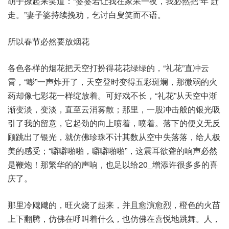
胡子撩起来笑道：“婆婆若让我在家呆一夜，我必然把‘年’赶
走。”妻子婆持续挽劝，乞讨白叟笑而不语。
所以春节必然要放烟花
各色各样的烟花把天空打扮得花花绿绿的，“礼花”直冲云
霄，“嘭”一声炸开了，天空登时变得五彩斑斓，那微弱的火
药却像七彩花一样绽放着。可好戏不长，“礼花”从天空中渐
渐变淡，变淡，直至云消雾散；那里，一股冲击般的银光吸
引了我的留意，它起劲的向上喷着，喷着。落下的便义无反
顾跳出了银光，就仿佛珍珠不计其数从空中失落落，给人极
美的感受；“噼噼啪啪，噼噼啪啪”，这震耳欲聋的响声必然
是鞭炮！那繁华的的声响，也足以给20_增添许很多多的喜
庆了。
那里冷飕飕的，旺火烧了起来，并且愈演愈烈，橙色的火苗
上下翻腾，仿佛在呼叫着什么，也仿佛在喜悦地跳舞。人，