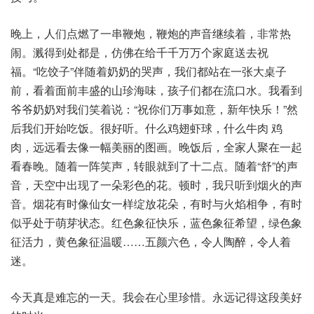
晚上，人们点燃了一串鞭炮，鞭炮的声音继续着，非常热
闹。溅得到处都是，仿佛在给千千万万个家庭送去祝
福。“吃饺子”伴随着奶奶的哭声，我们都站在一张大桌子
前，看着面前丰盛的山珍海味，孩子们都在流口水。我看到
爷爷奶奶对我们笑着说：“祝你们万事如意，新年快乐！”然
后我们开始吃饭。很好听。什么鸡翅虾球，什么牛肉 鸡
肉，远远看去像一幅美丽的图画。晚饭后，全家人聚在一起
看春晚。随着一阵笑声，转眼就到了十二点。随着“舒”的声
音，天空中出现了一朵彩色的花。顿时，我只听到烟火的声
音。烟花有时像仙女一样绽放花朵，有时与火焰相争，有时
似乎处于萌芽状态。红色象征快乐，蓝色象征希望，绿色象
征活力，黄色象征温暖……五颜六色，令人陶醉，令人着
迷。
今天真是难忘的一天。我会在心里珍惜。永远记得这段美好