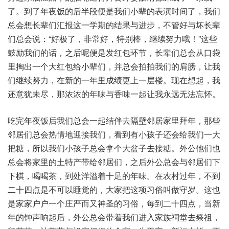
了。到了年夜饭的后半段便是我们小辈的表演时间了，我们
总会想长辈们汇报这一学期的结果与进步，不管好与坏长辈
们总会说：“好极了，非常好，特别棒，继续努力哦！”这些
鼓励我们的话，之后呢便是发红包环节，长辈们总会从口袋
里掏出一个大红包给小辈们，并总会拍拍我们的肩膀，让我
们继续努力，在新的一年里成绩更上一层楼。现在想起，我
还意犹未尽，那浓浓的年味与香味一起让我永远无法忘怀。
吃完年夜饭后我们总会一起结伴去隔壁邻居家里拜年，那些
邻居们总会热情地迎接我们，看到有小孩子还会给我们一大
把糖，所以我们小孩子总会拿个大盆子去接糖。外公他们也
总会将家里的土特产带给邻居们，之后外公总会与邻居们下
下棋，喝喝茶，到处洋溢着十足的年味。在农村过年，不到
二十四点是不可以睡觉的，大家把这项习俗叫做守岁。这也
是家家户户一个庄严而又神圣的习俗，每到二十四点，当新
年的钟声响起后，外公总会带着我们进入家族祠堂去祭祖，