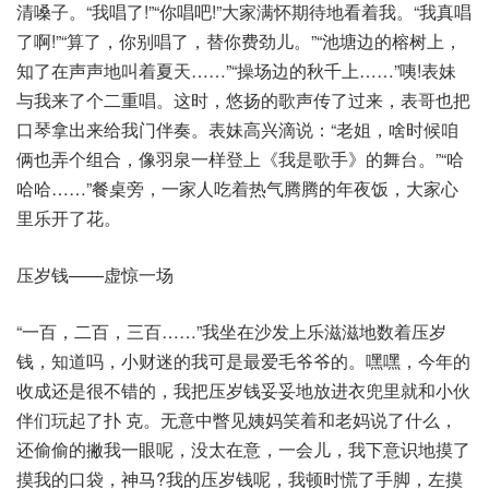
清嗓子。“我唱了!”“你唱吧!”大家满怀期待地看着我。“我真唱
了啊!”“算了，你别唱了，替你费劲儿。”“池塘边的榕树上，
知了在声声地叫着夏天……”“操场边的秋千上……”咦!表妹
与我来了个二重唱。这时，悠扬的歌声传了过来，表哥也把
口琴拿出来给我门伴奏。表妹高兴滴说：“老姐，啥时候咱
俩也弄个组合，像羽泉一样登上《我是歌手》的舞台。”“哈
哈哈……”餐桌旁，一家人吃着热气腾腾的年夜饭，大家心
里乐开了花。
压岁钱——虚惊一场
“一百，二百，三百……”我坐在沙发上乐滋滋地数着压岁
钱，知道吗，小财迷的我可是最爱毛爷爷的。嘿嘿，今年的
收成还是很不错的，我把压岁钱妥妥地放进衣兜里就和小伙
伴们玩起了扑 克。无意中瞥见姨妈笑着和老妈说了什么，
还偷偷的撇我一眼呢，没太在意，一会儿，我下意识地摸了
摸我的口袋，神马?我的压岁钱呢，我顿时慌了手脚，左摸