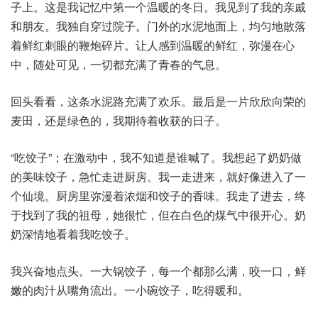
子上。这是我记忆中第一个温暖的冬日。我见到了我的亲戚
和朋友。我独自穿过院子。门外的水泥地面上，均匀地散落
着鲜红刺眼的鞭炮碎片。让人感到温暖的鲜红，弥漫在心
中，随处可见，一切都充满了青春的气息。
回头看看，这条水泥路充满了欢乐。最后是一片欣欣向荣的
麦田，还是绿色的，我期待着收获的日子。
“吃饺子”；在激动中，我不知道是谁喊了。我想起了奶奶做
的美味饺子，急忙走进厨房。我一走进来，就好像进入了一
个仙境。厨房里弥漫着浓烟和饺子的香味。我走了进去，终
于找到了我的祖母，她很忙，但在白色的煤气中很开心。奶
奶深情地看着我吃饺子。
我兴奋地点头。一大锅饺子，每一个都那么满，咬一口，鲜
嫩的肉汁从嘴角流出。一小碗饺子，吃得暖和。