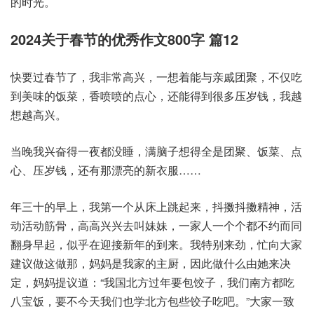
的时光。
2024关于春节的优秀作文800字 篇12
快要过春节了，我非常高兴，一想着能与亲戚团聚，不仅吃
到美味的饭菜，香喷喷的点心，还能得到很多压岁钱，我越
想越高兴。
当晚我兴奋得一夜都没睡，满脑子想得全是团聚、饭菜、点
心、压岁钱，还有那漂亮的新衣服……
年三十的早上，我第一个从床上跳起来，抖擞抖擞精神，活
动活动筋骨，高高兴兴去叫妹妹，一家人一个个都不约而同
翻身早起，似乎在迎接新年的到来。我特别来劲，忙向大家
建议做这做那，妈妈是我家的主厨，因此做什么由她来决
定，妈妈提议道：“我国北方过年要包饺子，我们南方都吃
八宝饭，要不今天我们也学北方包些饺子吃吧。”大家一致