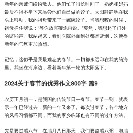
新年的亲戚们纷纷散去。他们忙了很长时间了。奶奶和妈妈
最后不得不坐下来品尝他们自己做的饺子。太阳静静地在我
头上移动，我的祖母带来了一碗碗饺子。当我想咬的时候，
祖母拦住我说：“等你放完鞭炮再说。”突然，我想起了门外
的噼啪声。我站起来，看到医院外面到处都是蓝烟，这使得
新年的气氛更加热烈。
记忆，这似乎是我最难忘的春节。一切都永远印在我的脑海
里。我坐在河岸边，看着新年第一轮的太阳落下。
2024关于春节的优秀作文800字 篇9
农历正月初一，是我国的传统节日—春节。春节一到，就表
示一年已经过去，新的一年又来了。每次过春节，各个地方
的风俗习惯都不同，而我的家乡临泽也有不同的过年方法。
先是要过腊八节，在腊月八日那天，我们要熬腊八粥，泡腊