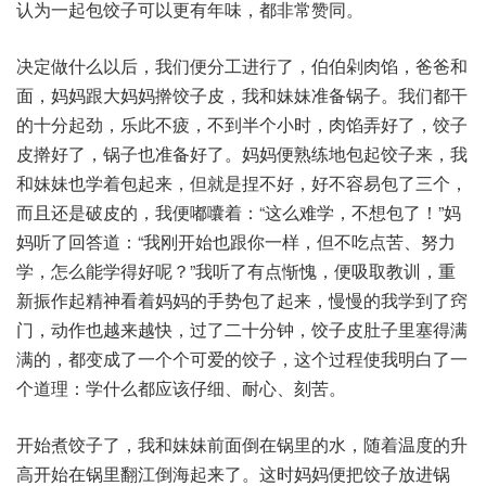
认为一起包饺子可以更有年味，都非常赞同。
决定做什么以后，我们便分工进行了，伯伯剁肉馅，爸爸和
面，妈妈跟大妈妈擀饺子皮，我和妹妹准备锅子。我们都干
的十分起劲，乐此不疲，不到半个小时，肉馅弄好了，饺子
皮擀好了，锅子也准备好了。妈妈便熟练地包起饺子来，我
和妹妹也学着包起来，但就是捏不好，好不容易包了三个，
而且还是破皮的，我便嘟囔着：“这么难学，不想包了！”妈
妈听了回答道：“我刚开始也跟你一样，但不吃点苦、努力
学，怎么能学得好呢？”我听了有点惭愧，便吸取教训，重
新振作起精神看着妈妈的手势包了起来，慢慢的我学到了窍
门，动作也越来越快，过了二十分钟，饺子皮肚子里塞得满
满的，都变成了一个个可爱的饺子，这个过程使我明白了一
个道理：学什么都应该仔细、耐心、刻苦。
开始煮饺子了，我和妹妹前面倒在锅里的水，随着温度的升
高开始在锅里翻江倒海起来了。这时妈妈便把饺子放进锅