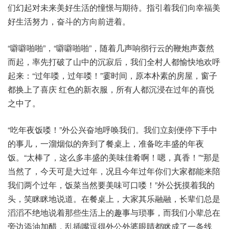
们幻起对未来美好生活的憧憬与期待。指引着我们向幸福美
好生活努力，奋斗的方向前进着。
“噼噼啪啪”，“噼噼啪啪”，随着几声响彻行云的鞭炮声轰然
而起，率先打破了山中的沉寂后，我们全村人都愉快地欢呼
起来：“过年喽，过年喽！”霎时间，原本朴素的房屋，窗子
都换上了喜庆 红色的新衣服，所有人都沉浸在过年的喜悦
之中了。
“吃年夜饭喽！”外公兴奋地呼唤我们。我们立刻便停下手中
的事儿，一溜烟似的奔到了餐桌上，准备吃丰盛的年夜
饭。“太棒了，这么多丰盛的美味佳肴啊！嗯，真香！”“那是
当然了，今天可是大过年，况且今年过年你们大家都能来陪
我们两个过年，饭菜当然要美味可口喽！”外公抚摸着我的
头，笑眯眯地说道。在餐桌上，大家其乐融融，长辈们总是
滔滔不绝地说着那些生活上的趣事与琐事，而我们小辈总在
旁边添油加醋，乱插嘴逗得外公外婆眼睛都眯成了一条线