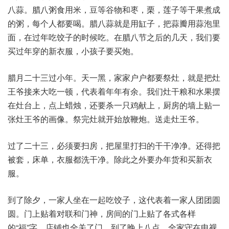
八蒜。腊八粥食用米，豆等谷物和枣，栗，莲子等干果煮成
的粥，每个人都要喝。腊八蒜就是用缸子，把蒜瓣用蒜泡里
面，在过年吃饺子的时候吃。在腊八节之后的几天，我们要
买过年穿的新衣服，小孩子要买炮。
腊月二十三过小年。天一黑，家家户户都要祭灶，就是把灶
王爷接来大吃一顿，代表着年年有余。我们灶干粮和水果摆
在灶台上，点上蜡烛，还要杀一只鸡献上，厨房的墙上贴一
张灶王爷的画像。祭完灶就开始放鞭炮。送走灶王爷。
过了二十三，必须要扫房，把屋里打扫的干干净净。还得把
被套，床单，衣服都洗干净。除此之外要办年货和买新衣
服。
到了除夕，一家人坐在一起吃饺子，这代表着一家人团团圆
圆。门上贴着对联和门神，房间的门上贴了各式各样
的“福”字。店铺也全关了门。到了晚上八点，全家守在电视