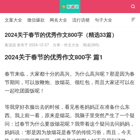

文案大全
微信爆款
网名大全
流行语梗
句子大全

知识大全
2024关于春节的优秀作文800字（精选33篇）
集说说 发布于 2024-12-27
分类：
作文大全
阅读(365)
集说说
2024关于春节的优秀作文800字 篇1
春节来临，大家都十分的高兴。为什么高兴呢？那是因为春
节期间，可以放鞭炮、放烟花、领红包，而且大家还可以在
一起吃团圆饭呢！
等我穿好衣服出去的时候，看见爸爸妈妈正在准备什么东
西。我上前一看，原来是烟花。我脑子里突然产生了一个疑
问：过春节为什么要放烟花呢？我带着这个疑问去问妈妈，
妈妈说：“那是因为放烟花是春节的传统习俗，而且，今天