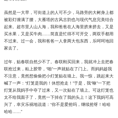
虽然是一大早，可街道上的人可不少，马路旁的大树身上都
被彩灯缠满了腰，大雁塔的古风古韵也与现代气息完美结合
起来。超市里人山人海，我和爸爸在人海里挤来挤去，又是
买水果，又是买牛肉……简直是忙得不可开交，两双手都用
不过来。过一会，我和爸爸一人拿两大包东西，乐呵呵地回
家去了。
过年，贴春联自然少不了。春联刚买回来，我就冲上去把春
联抢过来，粘上胶带，“啪”一声就贴在了门上。而妈妈趁我
不注意，竟然想偷偷把小灯笼贴在墙上。我一惊，跳起来大
喊了一声：“灯笼是我的！休想抢走！”于是，我“咻”一下把
灯笼从我妈手中夺了过来，又一次贴在了墙上。可这灯笼也
太不给我面子了，竟然一下掉在了我的头上！这下我妈可高
兴了，幸灾乐祸地说道：“你不是爱抢吗，继续抢呀！哈哈
哈哈……”