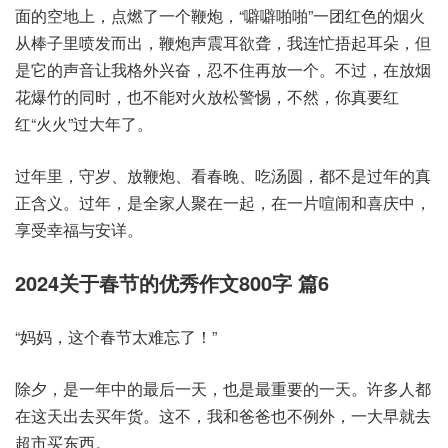
面的空地上，点燃了一个鞭炮，“噼噼啪啪”一团红色的烟火
从棒子里喷发而出，鞭炮声震耳欲聋，我连忙捂起耳朵，但
是它的声音让我格外兴奋，忍不住再放一个。不过，在放烟
花爆竹的同时，也不能对火放松警惕，不然，你真要红
红“火火”过大年了。
过年里，守岁、放鞭炮、看春晚、吃汤圆，都不是过年的真
正含义。过年，是全家人聚在一起，在一片喧闹和喜庆中，
享受幸福与安详。
2024关于春节的优秀作文800字 篇6
“妈妈，这个春节太难忘了！”
除夕，是一年中的最后一天，也是最重要的一天。许多人都
在这天出去买年货。这不，我和爸爸也不例外，一大早就去
超市买东西。