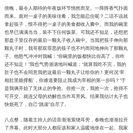
傍晚，最令人期待的年夜饭环节悄然而至。一阵阵香气扑面
而来。面对一桌子的美味佳肴，我怎能忍住呢？二话不说就
拿起筷子，恨不得把一桌子的美食都收入囊中。而我的碗里
也早已满满当当，装不下任何饭菜。可我还不知足，还想把
那盘子里仅存的最后一颗丸子收入碗中。当我把筷子伸向那
颗丸子时，我哥那双罪恶的筷子也不约而同地伸向了那颗丸
子。他怒气冲冲对我喊：“你碗里的饭都快比你高了，你咋
还不知足！”我也气势汹汹地叫喊道：“就算我吃不完，我的
肚子也不会同意我把这最后一颗丸子让给你的！更何况‘宰
相肚里能撑船’，你难道要阻止我成为宰相的第一步吗？”于
是我俩开始了无休止的争抢。你抢一次，我抢一次，抢得不
可开交。就连父母的劝解也当作耳旁风。结果我估计丸子也
快烦死了，自己“跳崖”自尽了。
八点整，随着主持人的话音渐渐萦绕耳旁，春晚也渐渐拉开
了序幕。此时大部分人都应该和家人温暖地坐在一起。我家