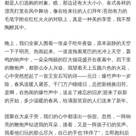
都是人们选购的对象。瞧，那边还有大大小小、各式各样的
漂亮灯笼在风中舞动，像在给来往的人们拜年;苍劲有力的
毛笔字附在红红火火的对联上，真是一种美的享受，我不禁
陶醉其中。
晚上，我们全家人围着一张桌子吃年夜饭，原本寂静的天空
一下子明亮、热闹起来。一道道拖着尾巴的光冲上天空，轰
鸣的响声中，一朵朵绚丽的巨大烟花盛开在夜幕中。四下里
的鞭炮声，都那么令人兴奋。我望着天上五颜六色的火花，
心中突然想起了一首王安石写的诗——元日：爆竹声中一岁
除，春风送暖入屠苏。千门万户瞳瞳日，总把新桃换旧符。
是啊，在热闹的爆竹声中，送走了难忘的旧岁;迎来了崭新
的开始，多少温暖的春风，给满面笑容的人们送来了新年。
团聚在大桌子旁，我们的心中都漾出一份甜。忽然，一阵响
亮的鞭炮声钻进我的耳朵，接着，又是一阵孩子们的笑声。
我看他们玩的那么尽兴，自己的手也“痒痒了”，立即跑到后