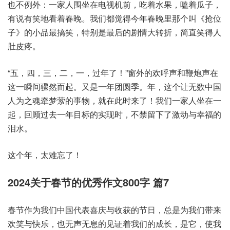
也不例外：一家人围坐在电视机前，吃着水果，嗑着瓜子，
有说有笑地看着春晚。我们都觉得今年春晚里那个叫《抢位
子》的小品最搞笑，特别是最后的剧情大转折，简直笑得人
肚皮疼。
“五，四，三，二，一，过年了！”窗外的欢呼声和鞭炮声在
这一瞬间骤然而起。又是一年团圆季。年，这个让无数中国
人为之魂牵梦萦的事物，就在此时来了！我们一家人坐在一
起，回顾过去一年目标的实现时，不禁留下了激动与幸福的
泪水。
这个年，太难忘了！
2024关于春节的优秀作文800字 篇7
春节作为我们中国代表喜庆与收获的节日，总是为我们带来
欢笑与快乐，也无声无息的见证着我们的成长，是它，使我