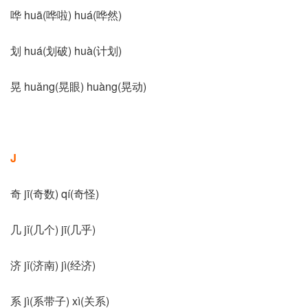
哗 huā(哗啦) huá(哗然)
划 huá(划破) huà(计划)
晃 huǎng(晃眼) huàng(晃动)
J
奇 jī(奇数) qí(奇怪)
几 jǐ(几个) jī(几乎)
济 jǐ(济南) jì(经济)
系 jì(系带子) xì(关系)