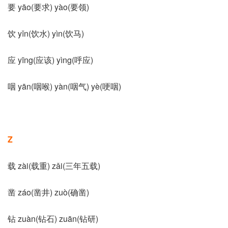
要 yāo(要求) yào(要领)
饮 yǐn(饮水) yìn(饮马)
应 yīng(应该) yìng(呼应)
咽 yān(咽喉) yàn(咽气) yè(哽咽)
Z
载 zài(载重) zǎi(三年五载)
凿 záo(凿井) zuò(确凿)
钻 zuàn(钻石) zuān(钻研)