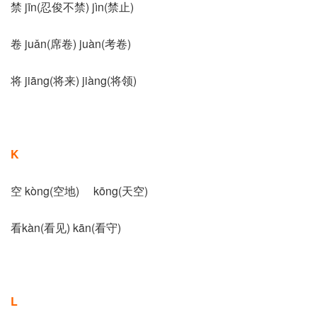
禁 jīn(忍俊不禁) jìn(禁止)
卷 juǎn(席卷) juàn(考卷)
将 jiāng(将来) jiàng(将领)
K
空 kòng(空地) kōng(天空)
看kàn(看见) kān(看守)
L