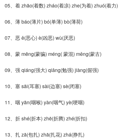
05、着 zhāo(着数) zháo(着凉) zhe(为着) zhuó(着力)
06、薄 báo(薄片) bó(单薄) bò(薄荷)
07、恶 ě(恶心) è(凶恶) wù(厌恶)
08、蒙 mēng(蒙骗) méng( 蒙混) měng(蒙古)
09、强 qiáng(强大) qiǎng(勉强) jiàng(倔强)
10、塞 sāi(耳塞) sài(边塞) sè(闭塞)
11、咽 yān(咽喉) yàn(咽气) yè(哽咽)
12、折 shé(折本) zhē(折腾) zhé(折扣)
13、扎 zā(包扎) zhā(扎花) zhá(挣扎)