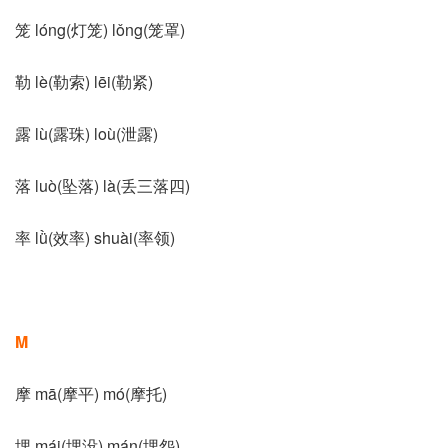
笼 lóng(灯笼) lǒng(笼罩)
勒 lè(勒索) lēi(勒紧)
露 lù(露珠) loù(泄露)
落 luò(坠落) là(丢三落四)
率 lǜ(效率) shuài(率领)
M
摩 mā(摩平) mó(摩托)
埋 mái(埋没) mán(埋怨)