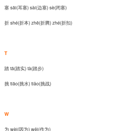
塞 sāi(耳塞) sài(边塞) sè(闭塞)
折 shé(折本) zhē(折腾) zhé(折扣)
T
踏 tā(踏实) tà(踏步)
挑 tiāo(挑水) tiǎo(挑战)
W
为 wèi(因为) wěi(作为)