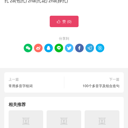
扎 zā(包扎) zhā(扎花) zhá(挣扎)
赞 (
0
)

分享到








上一篇
下一篇
常用多音字组词
100个多音字及组合造句
相关推荐