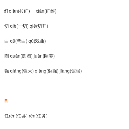
纤qiàn(拉纤) xiān(纤维)
切 qiè(一切) qiē(切开)
曲 qū(弯曲) qǔ(戏曲)
圈 quān(圆圈) juàn(圈养)
强 qiáng(强大) qiǎng(勉强) jiàng(倔强)
R
任rén(任县) rèn(任务)