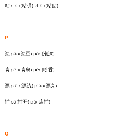
粘 nián(粘稠) zhān(粘贴)
P
泡 pāo(泡豆) pào(泡沫)
喷 pēn(喷泉) pèn(喷香)
漂 piāo(漂流) piào(漂亮)
铺 pū(铺开) pù( 店铺)
Q