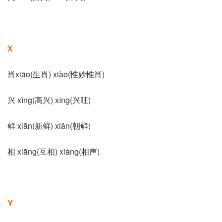
X
肖xiāo(生肖) xiào(惟妙惟肖)
兴 xìng(高兴) xīng(兴旺)
鲜 xiān(新鲜) xiǎn(朝鲜)
相 xiāng(互相) xiàng(相声)
Y