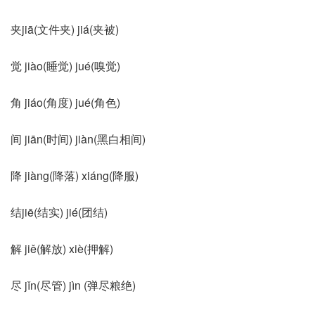
夹jiā(文件夹) jiá(夹被)
觉 jiào(睡觉) jué(嗅觉)
角 jiáo(角度) jué(角色)
间 jiān(时间) jiàn(黑白相间)
降 jiàng(降落) xiáng(降服)
结jiē(结实) jié(团结)
解 jiě(解放) xiè(押解)
尽 jǐn(尽管) jìn (弹尽粮绝)