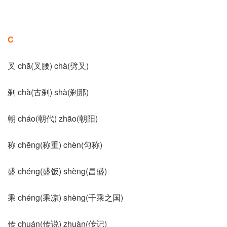
C
叉 chā(叉腰) chà(劈叉)
刹 chà(古刹) shà(刹那)
朝 cháo(朝代) zhāo(朝阳)
称 chēng(称重) chèn(匀称)
盛 chéng(盛饭) shèng(昌盛)
乘 chéng(乘凉) shèng(千乘之国)
传 chuán(传说) zhuàn(传记)