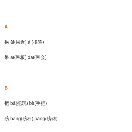
A
挨 āi(挨近) ái(挨骂)
呆 ái(呆板) dāi(呆会)
B
把 bǎ(把玩) bà(手把)
磅 bàng(磅秤) páng(磅礴)