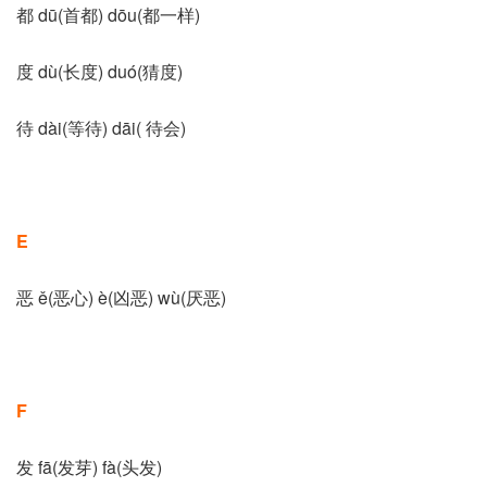
都 dū(首都) dōu(都一样)
度 dù(长度) duó(猜度)
待 dài(等待) dāi( 待会)
E
恶 ě(恶心) è(凶恶) wù(厌恶)
F
发 fā(发芽) fà(头发)