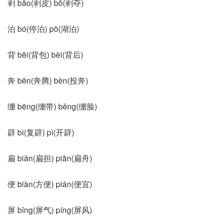
剥 bāo(剥皮) bō(剥夺)
泊 bó(停泊) pō(湖泊)
背 bēi(背包) bèi(背后)
奔 bēn(奔腾) bèn(投奔)
绷 bēng(绷带) běng(绷脸)
辟 bì(复辟) pì(开辟)
扁 biǎn(扁担) piān(扁舟)
便 biàn(方便) pián(便宜)
屏 bǐng(屏气) píng(屏风)