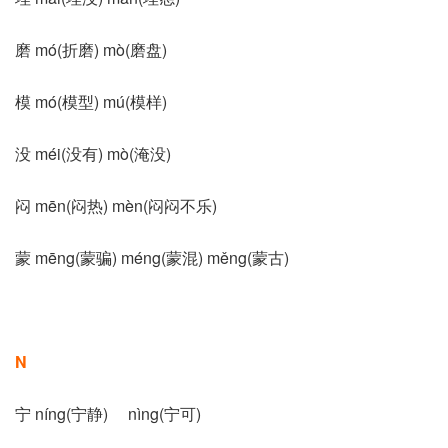
磨 mó(折磨) mò(磨盘)
模 mó(模型) mú(模样)
没 méi(没有) mò(淹没)
闷 mēn(闷热) mèn(闷闷不乐)
蒙 mēng(蒙骗) méng(蒙混) měng(蒙古)
N
宁 níng(宁静) nìng(宁可)