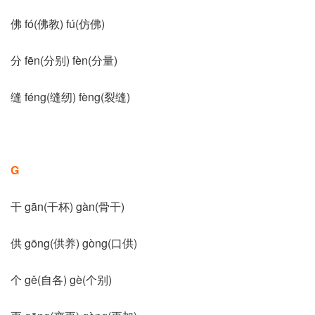
佛 fó(佛教) fú(仿佛)
分 fēn(分别) fèn(分量)
缝 féng(缝纫) fèng(裂缝)
G
干 gān(干杯) gàn(骨干)
供 gōng(供养) gòng(口供)
个 gě(自各) gè(个别)