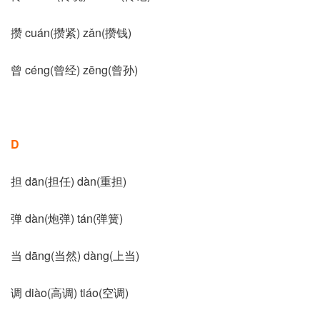
攒 cuán(攒紧) zǎn(攒钱)
曾 céng(曾经) zēng(曾孙)
D
担 dān(担任) dàn(重担)
弹 dàn(炮弹) tán(弹簧)
当 dāng(当然) dàng(上当)
调 diào(高调) tiáo(空调)