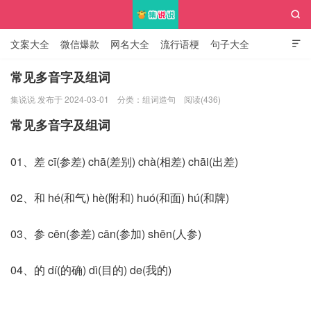

文案大全
微信爆款
网名大全
流行语梗
句子大全

知识大全
常见多音字及组词
集说说 发布于 2024-03-01
分类：
组词造句
阅读(436)
集说说
常见多音字及组词
01、差 cī(参差) chā(差别) chà(相差) chāi(出差)
02、和 hé(和气) hè(附和) huó(和面) hú(和牌)
03、参 cēn(参差) cān(参加) shēn(人参)
04、的 dí(的确) dì(目的) de(我的)