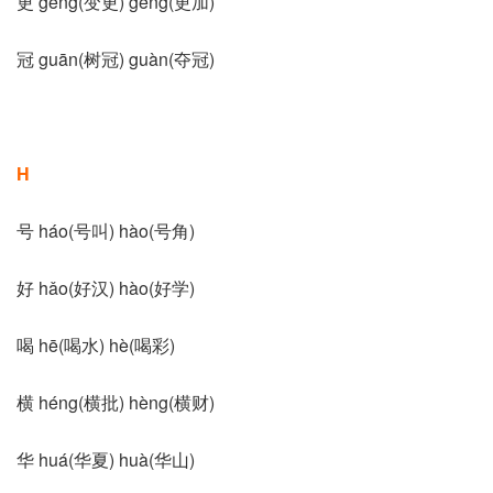
更 gēng(变更) gèng(更加)
冠 guān(树冠) guàn(夺冠)
H
号 háo(号叫) hào(号角)
好 hǎo(好汉) hào(好学)
喝 hē(喝水) hè(喝彩)
横 héng(横批) hèng(横财)
华 huá(华夏) huà(华山)