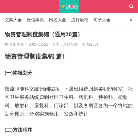

文案大全
微信爆款
网名大全
流行语梗
句子大全

知识大全
物资管理制度集锦（通用30篇）
集说说 发布于 2025-02-22
分类：
总结范文
阅读(253)
集说说
物资管理制度集锦 篇1
(一)终端划分
按照职能科室统归到院办、下属班组统归到各职能科室、社
区卫生服务站统归到社区卫生科、药剂科、特检科、检验
科、放射科、康复科、门诊部，以及各病区各为一个终端的
划分原则，分别实施领用、发放和统计。
(二)方法程序