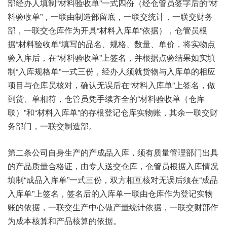
部经办人填制“材料验收单”一式四份（经仓管员签字后的“材
料验收单”，一联由制造部留底，一联交统计，一联交财务
部，一联交仓库作为开具“材料入库单”依据），仓管员根
据“材料验收单”填写的品名、规格、数量、单价，将实物点
验入库后，在“材料验收单”上签名，并根据点验结果如实填
制“入库规格单”一式三份，经办人须就货物与入库单的相应
项目与仓库员核对，确认无误后在“材料入库单”上签名，做
到货、单相符，仓管员凭手续齐全的“材料验收单（仓库
联）”和“材料入库单”的存根登记仓库实物账，其余一联交财
务部门，一联交制造部。
第二条公司自身生产的产成品入库，须有质量管理部门出具
的产品质量合格证，由专人送交仓库，仓管员根据入库情况
填制“成品入库单”一式三份，双方相互核对无误后须在“成品
入库单”上签名，签名后的入库单一联由仓库作为登记实物
账的依据，一联交生产中心做产量统计依据，一联交财部作
为成本核算和产品核算的依据。