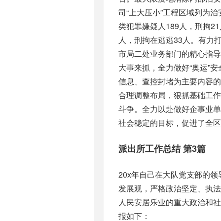
司“上大压小”工程区域列为
类犯罪嫌疑人189人，刑拘2
人，刑拘在逃逃33人。有力
市局二处业务部门的精心指
大事来抓，全力做好“奥运”
信息、查控封堵为主要内容
合理调整布局，狠抓基础工
斗争。全力以赴做好企事业单
社会稳定的目标，促进了全区
派出所工作总结 第3篇
20x年自己在大队党支部的
发展观，严格政治坚定、执
人民安居乐业的重大政治和
报如下：