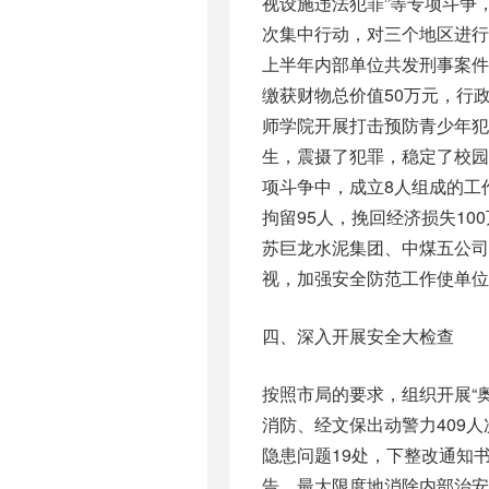
视设施违法犯罪”等专项斗争
次集中行动，对三个地区进
上半年内部单位共发刑事案件1
缴获财物总价值50万元，行
师学院开展打击预防青少年犯
生，震摄了犯罪，稳定了校
项斗争中，成立8人组成的工
拘留95人，挽回经济损失1
苏巨龙水泥集团、中煤五公司
视，加强安全防范工作使单位
四、深入开展安全大检查
按照市局的要求，组织开展“
消防、经文保出动警力409
隐患问题19处，下整改通知
告。最大限度地消除内部治