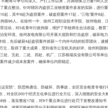
，不断将斗争引向深入。严打工作以来，共调动保卫力量190人次
行了重点整治。针对辖区内盗窃工业物资案件多发的实际，进行重
0起，其中9起为盗窃案件，破盗窃案件17起，“三电”案件9起
政拘留96人。在徐州一中、徐州工程职业技术学院、徐州电校、
罪活动，对3名青年行政拘留，维护了学校师生合法权益，教育
园治安环境。徐州发电有限公司开展大巡防和打击盗窃，破坏电力
作组，先后破获4起盗窃案件抓获一个内外勾结的犯罪团伙，逮捕
00万元，取得了重大成果，受到省市公安机关的好评。徐州利国
三处、五处、二处、四处、机厂、江苏格瑞实业有限公司等单位
案件减少或未发案件，确保单位内部稳定。
奥运安防”、防恐怖袭击、防破坏、防事故，全区安全检查专项行
人次，对全区200个经济文化单位进行全方位，深入细致的安全大
书8份 ，落实整改17处，对9个重点单位进行处罚下发整改通知书
安隐患，堵塞可能被犯罪分子利用的漏洞。把辖区神化国华徐州发