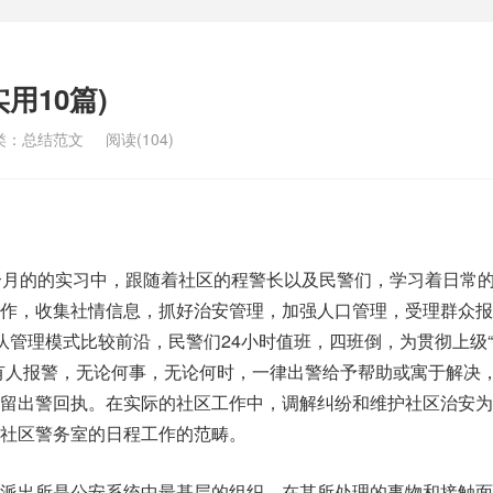
用10篇)
类：
总结范文
阅读(104)
个月的的实习中，跟随着社区的程警长以及民警们，学习着日常
作，收集社情信息，抓好治安管理，加强人口管理，受理群众报
队管理模式比较前沿，民警们24小时值班，四班倒，为贯彻上级
有人报警，无论何事，无论何时，一律出警给予帮助或寓于解决
保留出警回执。在实际的社区工作中，调解纠纷和维护社区治安为
社区警务室的日程工作的范畴。
，派出所是公安系统中最基层的组织，在其所处理的事物和接触面