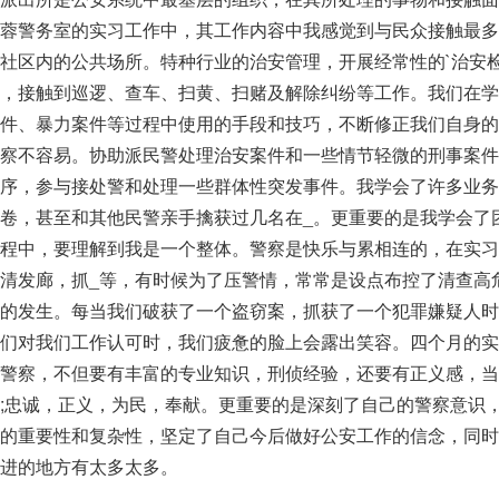
湖蓉警务室的实习工作中，其工作内容中我感觉到与民众接触最多
社区内的公共场所。特种行业的治安管理，开展经常性的`治安
件，接触到巡逻、查车、扫黄、扫赌及解除纠纷等工作。我们在学
案件、暴力案件等过程中使用的手段和技巧，不断修正我们自身的
警察不容易。协助派民警处理治安案件和一些情节轻微的刑事案件
次序，参与接处警和处理一些群体性突发事件。我学会了许多业务
卷，甚至和其他民警亲手擒获过几名在_。更重要的是我学会了
过程中，要理解到我是一个整体。警察是快乐与累相连的，在实习
清发廊，抓_等，有时候为了压警情，常常是设点布控了清查高
件的发生。每当我们破获了一个盗窃案，抓获了一个犯罪嫌疑人时
我们对我们工作认可时，我们疲惫的脸上会露出笑容。四个月的实
民警察，不但要有丰富的专业知识，刑侦经验，还要有正义感，当
;忠诚，正义，为民，奉献。更重要的是深刻了自己的警察意识
作的重要性和复杂性，坚定了自己今后做好公安工作的信念，同时
改进的地方有太多太多。