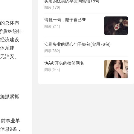
实用的优美的早安问候语18句
阅读(170)
请挑一句，赠予自己🧡
的总体布
阅读(211)
矛盾纠纷排
经济建设
安慰失业的暖心句子短句(实用76句)
体系建
阅读(382)
位无治安、
“AAA”开头的搞笑网名
阅读(944)
施抓紧抓
当前事业单
信息9条，