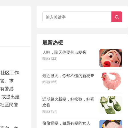

最新热梗
人呐，聊天你要带点梗🤪
阅读(122)
的社区工作
最近很火，你却不懂的新梗🧡
警。求
阅读(165)
“有警必
，或提出建
近期超火新梗，好松弛，好喜
社区民警
欢😄
阅读(157)
偷偷背梗，做最有梗的女人
方面，无