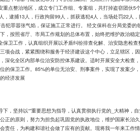
治安重点整治地区，成立专门工作组、专案组，共打掉盗窃团伙5
1人，逮捕13人，行政拘留99人，抓获逃犯4人，当场处罚22人，
打击犯罪嚣张气焰，保证施工正常进行。 经文保科在分局党委的
导下，按照省厅、市局工作规划的总体布置，始终把维护政治稳定
安全保卫工作，认真组织开展以矛盾纠纷排查化解、治安隐患检查
的三项会战，紧紧围绕和服务于经济建设这个中心，立足辖区，因
作，深化全区内部单位治安防控体系建设。适时开展安全大检查，
位的保卫工作。85%的单位无治安、刑事案件，实现了发案少
的经济发展
领导下，坚持以“”重要思想为指导，认真贯彻执行党的_大精神，
法公正的原则，努力为担负起巩固党的执政地位，维护国家长治久
社会责任，为构建和谐社会做了应有的贡献。现将我一年来工作情