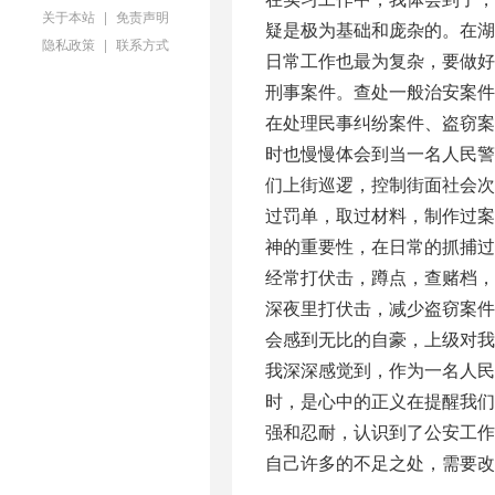
关于本站
|
免责声明
疑是极为基础和庞杂的。在
隐私政策
|
联系方式
日常工作也最为复杂，要做好
刑事案件。查处一般治安案
在处理民事纠纷案件、盗窃
时也慢慢体会到当一名人民
们上街巡逻，控制街面社会
过罚单，取过材料，制作过案
神的重要性，在日常的抓捕
经常打伏击，蹲点，查赌档，
深夜里打伏击，减少盗窃案
会感到无比的自豪，上级对
我深深感觉到，作为一名人
时，是心中的正义在提醒我们
强和忍耐，认识到了公安工
自己许多的不足之处，需要