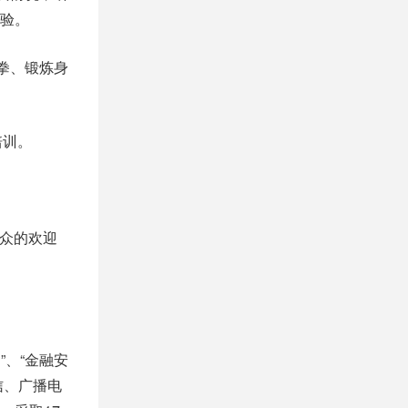
验。
敌拳、锻炼身
培训。
。
群众的欢迎
”、“金融安
信、广播电