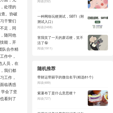
阅读(232)
，处理的
检查。协破
一种网络玩梗测试，SBTI（附
习干警们
测试入口）
阅读(2468)
不足，同
，随同他
害我笑了一天的废话梗，笑不
技能，开
活了🤪
阅读(1911)
团队合作精
工作中，
危人员，在
随机推荐
，我们都
习工作，
带财运带丽字的微信名字(精选81个)
阅读(489)
面临诱惑
，学会了坚
紫薯布丁是什么意思梗？
也看到了
阅读(727)