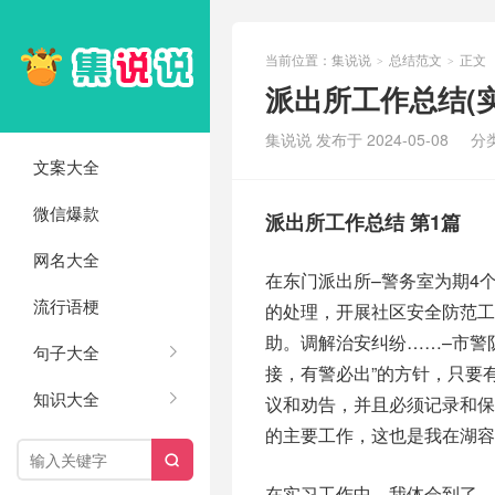
当前位置：
集说说
总结范文
正文
>
>
派出所工作总结(实
集说说 发布于 2024-05-08
分
文案大全
微信爆款
派出所工作总结 第1篇
网名大全
在东门派出所–警务室为期4
流行语梗
的处理，开展社区安全防范工
助。调解治安纠纷……–市警
句子大全
接，有警必出”的方针，只要
知识大全
议和劝告，并且必须记录和
的主要工作，这也是我在湖容

在实习工作中，我体会到了