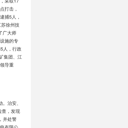
，采取17
点打击，
、逮捕5人，
江苏徐州技
了广大师
设施的专
5人，行政
铁矿集团、江
领导重
动。治安、
检查，发现
，并处警
电有限公