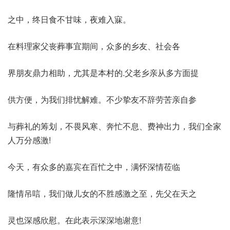
之中，终日食不甘味，夜难入寐。
在料理家父丧葬事宜期间，众多的乡友、社会各
界朋友鼎力相助，尤其是本村的.父老乡亲从多方面提
供方便，为我们排忧解难。不少挚友不辞劳苦亲自参
与葬礼的筹划，不畏风寒、奔忙不息、费神出力，我们全家
人万分感激!
今天，有众多的嘉宾在百忙之中，满怀深情莅临
隆情吊唁，我们做儿女的不胜感激之至，先父在天之
灵也深感欣慰。在此表示深深地谢意!