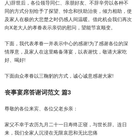
人)辞世后，各位领导同仁、亲朋好友、不辞辛劳以各种不
同的方式分别给予了探望、悼念和扶助治丧，倾力相助，使
及家人在极的大悲楚之时仍感人间温暖。借此机会我们再次
向X老大人的孝眷表示亲切的慰问，望能节哀顺变。
下面，我代表孝眷一并表示中心的感谢!为了感谢各位的深
情厚意，及家人在这里略备薄宴，以表谢忱，敬请大家吃
好、喝好!
下面由众孝眷以三鞠躬的方式，诚心诚意感谢大家!
丧事宴席答谢词范文 篇3
尊敬的各位来宾、各位父老乡亲：
家父不幸于农历九月二十一日寿终正寝，与世长辞。连日
来，我们全家人沉浸在无限哀思和无比悲痛