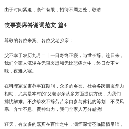
由于时间紧迫，条件有限，招待不周之处，敬请
丧事宴席答谢词范文 篇4
尊敬的各位来宾、各位父老乡亲：
父不幸于农历九月二十一日寿终正寝，与世长辞。连日来，
我们全家人沉浸在无限哀思和无比悲痛之中，终日食不甘
味，夜难入寐。
在料理家父丧葬事宜期间，众多的乡友、社会各跨朋友鼎力
相助，尤其是本村的`父老乡亲从多方面提供方便，为我们
排忧解难。不少挚友不辞劳苦亲自参与葬礼的筹划，不畏风
寒、奔忙不息、费神出力，我们全家人万分感激!
狂天，有众多的嘉宾在百忙之中，满怀深情莅临隆情吊唁，