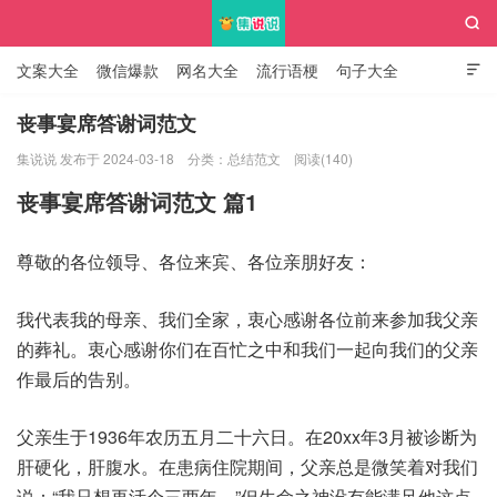

文案大全
微信爆款
网名大全
流行语梗
句子大全

知识大全
丧事宴席答谢词范文
集说说 发布于 2024-03-18
分类：
总结范文
阅读(140)
集说说
丧事宴席答谢词范文 篇1
尊敬的各位领导、各位来宾、各位亲朋好友：
我代表我的母亲、我们全家，衷心感谢各位前来参加我父亲
的葬礼。衷心感谢你们在百忙之中和我们一起向我们的父亲
作最后的告别。
父亲生于1936年农历五月二十六日。在20xx年3月被诊断为
肝硬化，肝腹水。在患病住院期间，父亲总是微笑着对我们
说：“我只想再活个三两年。”但生命之神没有能满足他这点