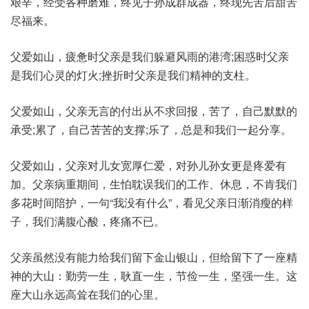
艰辛，经受各种磨难，终见子孙成群成器，终现先苦后甜苦
尽福来。
父爱如山，疲惫时父亲是我们躲避风雨的港湾;困惑时父亲
是我们心灵的灯火;挫折时父亲是我们精神的支柱。
父爱如山，父亲无言的付出从不求回报，苦了，自己默默的
承受;累了，自己苦苦的支撑;乐了，总是和我们一起分享。
父爱如山，父亲对儿女宽厚仁爱，对孙儿孙女更是疼爱有
加。父亲病重期间，生怕耽误我们的工作、休息，不肯我们
多花时间陪护，一句“我没有什么”，看见父亲日渐消瘦的样
子，我们满腹心酸，疼痛不已。
父亲虽然没有能力给我们留下金山银山，但给留下了一座精
神的大山：勤劳一生，耿直一生，节俭一生，坚强一生。这
座大山永远高耸在我们的心里。