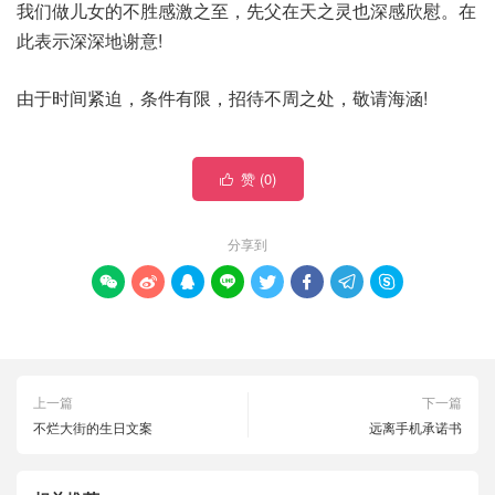
我们做儿女的不胜感激之至，先父在天之灵也深感欣慰。在
此表示深深地谢意!
由于时间紧迫，条件有限，招待不周之处，敬请海涵!
赞 (
0
)

分享到








上一篇
下一篇
不烂大街的生日文案
远离手机承诺书