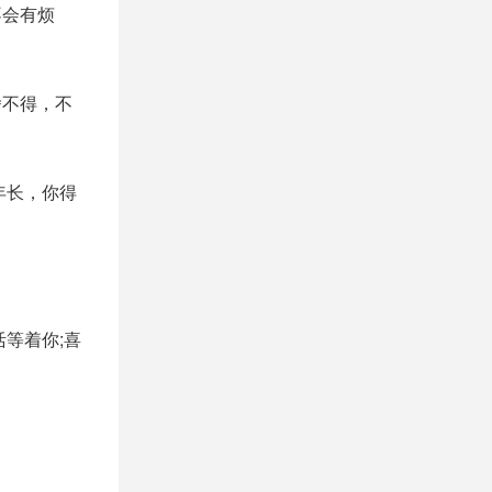
不会有烦
舍不得，不
年长，你得
等着你;喜