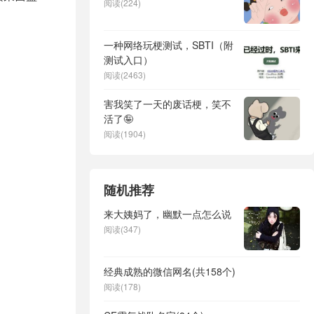
阅读(224)
一种网络玩梗测试，SBTI（附
测试入口）
阅读(2463)
害我笑了一天的废话梗，笑不
活了🤪
阅读(1904)
随机推荐
来大姨妈了，幽默一点怎么说
阅读(347)
经典成熟的微信网名(共158个)
阅读(178)