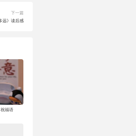
下一篇
多远》读后感
年祝福语