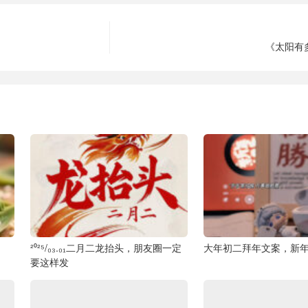
《太阳有
²⁰²⁵/₀₃.₀₁二月二龙抬头，朋友圈一定
大年初二拜年文案，新
要这样发