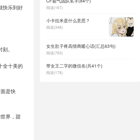
CF霸气战队名字(84个)
就快乐到好
阅读(167)
小卡拉米是什么意思？
阅读(348)
女生肚子疼高情商暖心话(汇总63句)
时刻。
阅读(763)
十全十美的
带女王二字的微信名(共41个)
阅读(178)
后面是快
的世界，甜