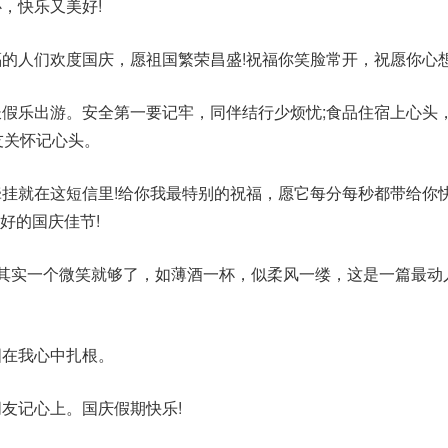
，快乐又美好!
福的人们欢度国庆，愿祖国繁荣昌盛!祝福你笑脸常开，祝愿你心想
长假乐出游。安全第一要记牢，同伴结行少烦忧;食品住宿上心头
友关怀记心头。
牵挂就在这短信里!给你我最特别的祝福，愿它每分每秒都带给你
好的国庆佳节!
?其实一个微笑就够了，如薄酒一杯，似柔风一缕，这是一篇最动
国在我心中扎根。
朋友记心上。国庆假期快乐!