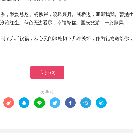
旅游，秋韵悠悠。杨柳岸，晓风残月。断桥边，卿卿我我。暂抛
滚滚红尘。秋色无边看尽，幸福降临。国庆旅游，一路顺风!
自制了几斤祝福，从心灵的深处切下几许关怀，作为礼物送给你
赞 (
0
)

分享到






