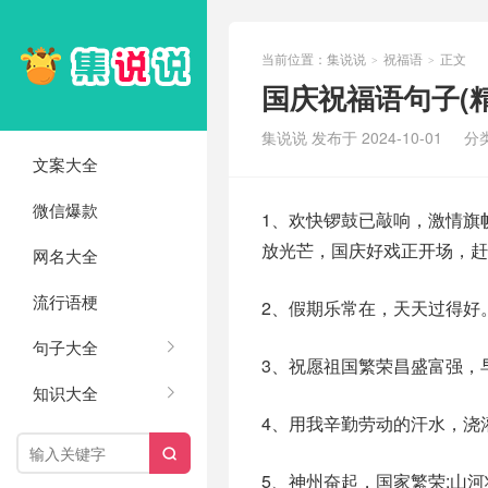
当前位置：
集说说
祝福语
正文
>
>
国庆祝福语句子(精
集说说 发布于 2024-10-01
分
文案大全
微信爆款
1、欢快锣鼓已敲响，激情旗
放光芒，国庆好戏正开场，赶
网名大全
流行语梗
2、假期乐常在，天天过得好
句子大全
3、祝愿祖国繁荣昌盛富强，
知识大全
4、用我辛勤劳动的汗水，浇

5、神州奋起，国家繁荣;山河