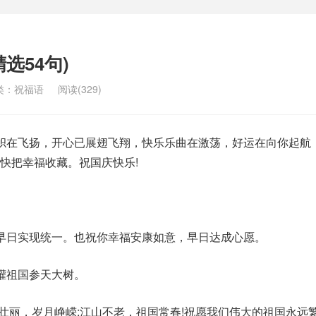
选54句)
类：
祝福语
阅读(329)
帜在飞扬，开心已展翅飞翔，快乐乐曲在激荡，好运在向你起航
快把幸福收藏。祝国庆快乐!
。
早日实现统一。也祝你幸福安康如意，早日达成心愿。
灌祖国参天大树。
壮丽，岁月峥嵘;江山不老，祖国常春!祝愿我们伟大的祖国永远繁