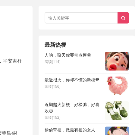

最新热梗
人呐，聊天你要带点梗🤪
，平安吉祥
阅读(114)
最近很火，你却不懂的新梗🧡
阅读(156)
近期超火新梗，好松弛，好喜
欢😄
阅读(152)
偷偷背梗，做最有梗的女人
荣昌盛!