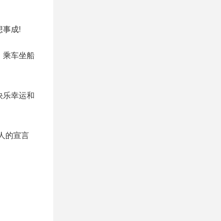
事成!
，乘车坐船
快乐幸运和
人的宣言