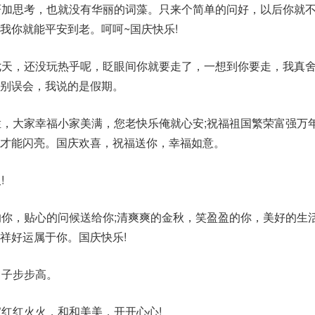
严加思考，也就没有华丽的词藻。只来个简单的问好，以后你就
我你就能平安到老。呵呵~国庆快乐!
七天，还没玩热乎呢，眨眼间你就要走了，一想到你要走，我真
别误会，我说的是假期。
烂，大家幸福小家美满，您老快乐俺就心安;祝福祖国繁荣富强万
才能闪亮。国庆欢喜，祝福送你，幸福如意。
!
的你，贴心的问候送给你;清爽爽的金秋，笑盈盈的你，美好的生活
祥好运属于你。国庆快乐!
日子步步高。
家红红火火，和和美美，开开心心!