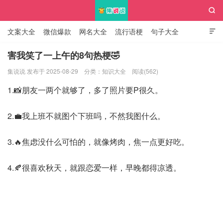

文案大全
微信爆款
网名大全
流行语梗
句子大全

知识大全
害我笑了一上午的8句热梗🤣
集说说 发布于 2025-08-29
分类：
知识大全
阅读(562)
集说说
1.📸朋友一两个就够了，多了照片要P很久。
2.💼我上班不就图个下班吗，不然我图什么。
3.🔥焦虑没什么可怕的，就像烤肉，焦一点更好吃。
4.🍂很喜欢秋天，就跟恋爱一样，早晚都得凉透。