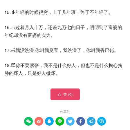
15.👵年轻的时候很穷，上了几年班，终于不年轻了。
16.👛过着月入十万，还差九万七的日子，明明到了富婆的
年纪却没有富婆的实力。
17.🛁我没洗澡 你叫我臭宝，我洗澡了，你叫我香巴佬。
18.😈你不要紧张，我不是什么好人，但也不是什么掏心掏
肺的坏人，只是好人微坏。
赞 (
0
)

分享到







