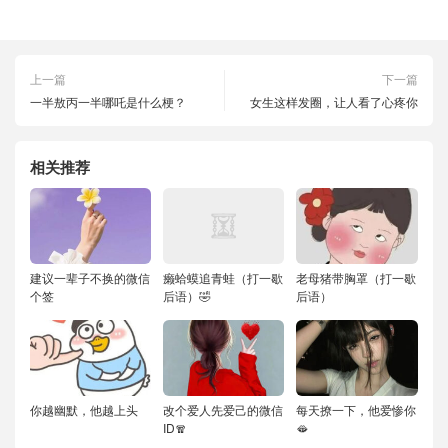
上一篇
下一篇
一半敖丙一半哪吒是什么梗？
女生这样发圈，让人看了心疼你
相关推荐
建议一辈子不换的微信
癞蛤蟆追青蛙（打一歇
老母猪带胸罩（打一歇
个签
后语）🤣
后语）
你越幽默，他越上头
改个爱人先爱己的微信
每天撩一下，他爱惨你
ID🧣
🫦