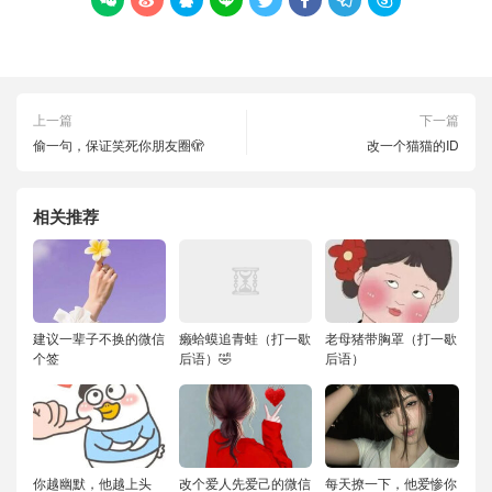








上一篇
下一篇
偷一句，保证笑死你朋友圈🫣
改一个猫猫的ID
相关推荐
建议一辈子不换的微信
癞蛤蟆追青蛙（打一歇
老母猪带胸罩（打一歇
个签
后语）🤣
后语）
你越幽默，他越上头
改个爱人先爱己的微信
每天撩一下，他爱惨你