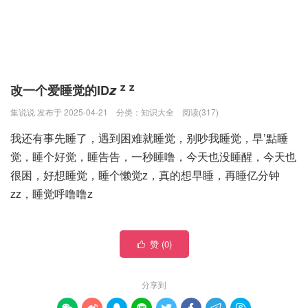
改一个爱睡觉的ID𝙯 ᙆ ᙆ
集说说 发布于 2025-04-21
分类：
知识大全
阅读(317)
我还有事先睡了，遇到困难就睡觉，别吵我睡觉，早’點睡
觉，睡个好觉，睡告告，一秒睡噜，今天也没睡醒，今天也
很困，好想睡觉，睡个懒觉z，真的想早睡，再睡亿分钟
zz，睡觉呼噜噜z
赞 (
0
)

分享到