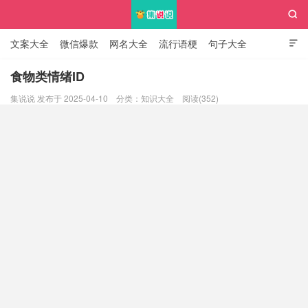

文案大全
微信爆款
网名大全
流行语梗
句子大全

知识大全
食物类情绪ID
集说说 发布于 2025-04-10
分类：
知识大全
阅读(352)
集说说