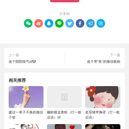
分享到








上一篇
下一篇
改个阴阳怪气id🤡
改个带“鱼”的微信昵称
相关推荐
建议一辈子不换的微信
癞蛤蟆追青蛙（打一歇
老母猪带胸罩（打一歇
个签
后语）🤣
后语）