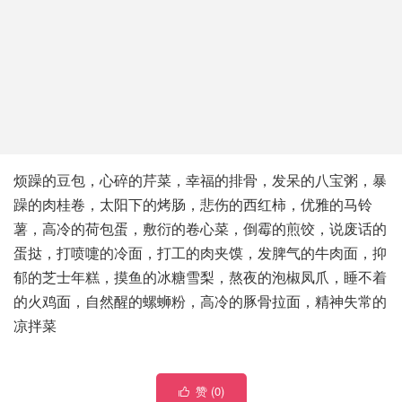
烦躁的豆包，心碎的芹菜，幸福的排骨，发呆的八宝粥，暴
躁的肉桂卷，太阳下的烤肠，悲伤的西红柿，优雅的马铃
薯，高冷的荷包蛋，敷衍的卷心菜，倒霉的煎饺，说废话的
蛋挞，打喷嚏的冷面，打工的肉夹馍，发脾气的牛肉面，抑
郁的芝士年糕，摸鱼的冰糖雪梨，熬夜的泡椒凤爪，睡不着
的火鸡面，自然醒的螺蛳粉，高冷的豚骨拉面，精神失常的
凉拌菜
赞 (
0
)
