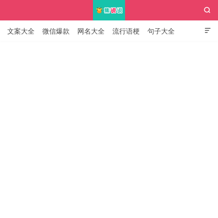

文案大全
微信爆款
网名大全
流行语梗
句子大全

知识大全
集说说