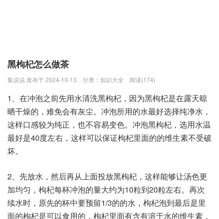
黑枸杞怎么做茶
集说说 发布于 2024-10-13
分类：
知识大全
阅读(174)
1、在冲泡之前先用水清洗黑枸杞，因为黑枸杞是在露天晾
晒干燥的，难免会有灰尘。冲泡所用的水最好选择纯净水，
这样口感较为纯正，也不容易变色。冲泡黑枸杞，选用水温
最好是40度左右，这样可以保证枸杞里面的的维生素不受破
坏。
2、先放水，然后再从上面投放黑枸杞，这样能够让汤色更
加均匀，枸杞每杯冲泡的量大约为10粒到20粒左右。再次
续水时，原先的杯中要预留1/3的的水，枸杞泡到最后是里
面的枸杞是可以食用的，枸杞里面有含有溶于水的维生素，