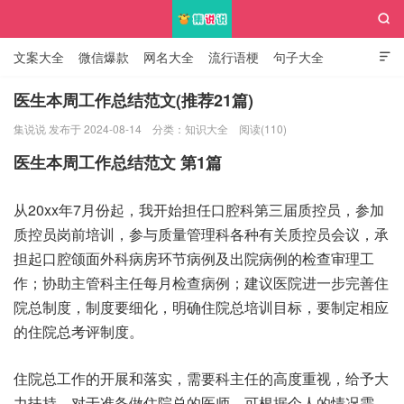

文案大全
微信爆款
网名大全
流行语梗
句子大全

知识大全
医生本周工作总结范文(推荐21篇)
集说说 发布于 2024-08-14
分类：
知识大全
阅读(110)
集说说
医生本周工作总结范文 第1篇
从20xx年7月份起，我开始担任口腔科第三届质控员，参加
质控员岗前培训，参与质量管理科各种有关质控员会议，承
担起口腔颌面外科病房环节病例及出院病例的检查审理工
作；协助主管科主任每月检查病例；建议医院进一步完善住
院总制度，制度要细化，明确住院总培训目标，要制定相应
的住院总考评制度。
住院总工作的开展和落实，需要科主任的高度重视，给予大
力扶持。对于准备做住院总的医师，可根据个人的情况需