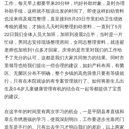
工作，每天早上都要早来20分钟，约好补助对象，及时办理
补助手续，这样就不耽误出发的时间了。即使这样妇幼资料
也没来得及规范整理，直至接到5月23日市里妇幼卫生绩效
考核的通知，才抽出几天时间整理妇幼资料，一直到了5月
22日我们全体人员大加班，加班到凌晨2点半，当时是一片
忙碌，男同志安排现场整理房间，女同志整理资料，就连翟
老师也加班到1点多才回家。庆幸的是市里对我们的工作给
予了充分的认可，这都是我们大家共同努力的结果。同时市
里领导也给我们提出一些合理的建议，如妇产科布局，有菌
区、无菌区分布不明确，整个乡镇的高危筛查只要有等级就
行，只有在本院就诊的有专案管理就行了。如何将新生儿出
生及0-6岁儿童健康管理有机的结合在一起等都提供了宝贵
的建议。
在这半年的时间里有两次学习的机会，一是平阴县孝直镇和
章丘市绣惠镇的学习，使我深刻明白，工作要进步光靠闭门
造车是不行的。只有出去学习才明白我们的差距，以上两家