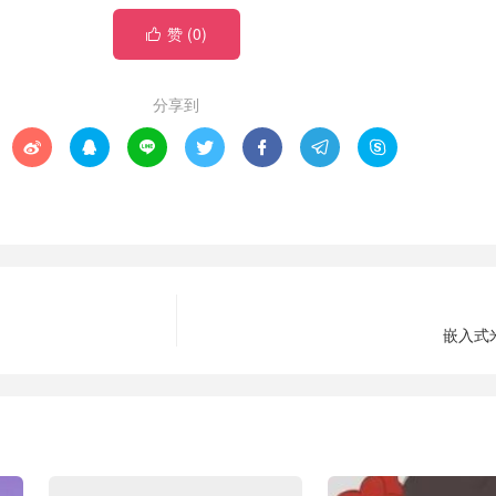
赞 (
0
)

分享到







嵌入式