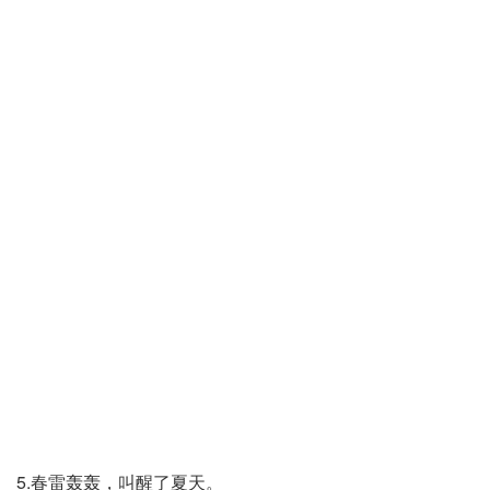
5.春雷轰轰，叫醒了夏天。