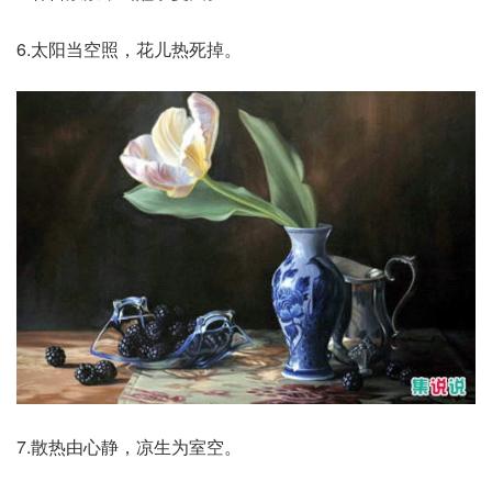
6.太阳当空照，花儿热死掉。
7.散热由心静，凉生为室空。