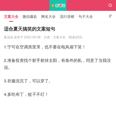

文案大全
微信爆款
网名大全
流行语梗
句子大全

知识大全
适合夏天搞笑的文案短句
集说说 发布于 2023-05-08
分类：
文案大全
阅读(203)
集说说
1.宁可在空调房里哭，也不要在电风扇下笑！
2.准备投资找个射手射掉太阳，有条件的私，同意了当我没
说。
3.衣服洗完了，可以穿了。
4.多吃布丁，蚊子不叮！