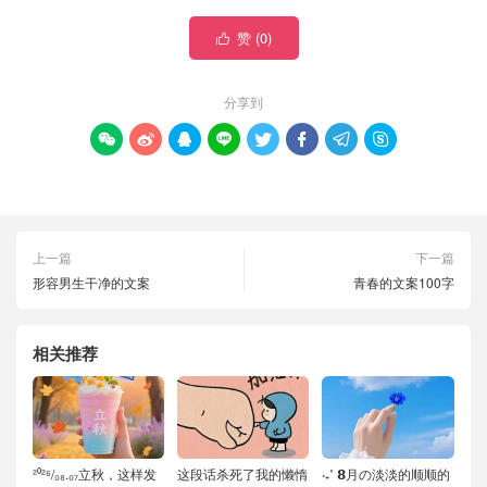
赞 (
0
)

分享到








上一篇
下一篇
形容男生干净的文案
青春的文案100字
相关推荐
²⁰²⁶/₀₈.₀₇立秋，这样发
这段话杀死了我的懒惰
‧₊˚ 𝟴月の淡淡的顺顺的