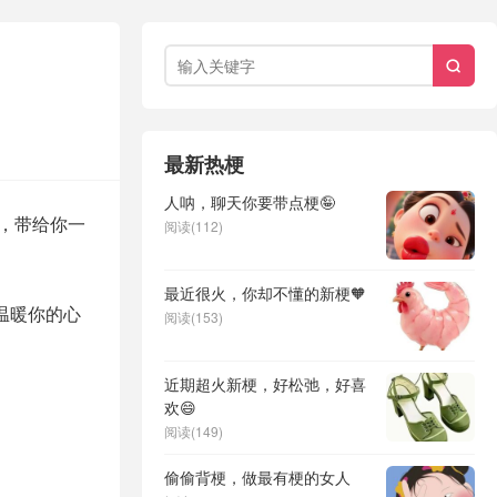

最新热梗
人呐，聊天你要带点梗🤪
，带给你一
阅读(112)
最近很火，你却不懂的新梗🧡
温暖你的心
阅读(153)
近期超火新梗，好松弛，好喜
欢😄
阅读(149)
偷偷背梗，做最有梗的女人