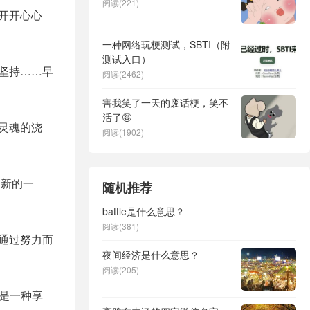
阅读(221)
开开心心
一种网络玩梗测试，SBTI（附
测试入口）
坚持……早
阅读(2462)
害我笑了一天的废话梗，笑不
活了🤪
灵魂的浇
阅读(1902)
!新的一
随机推荐
battle是什么意思？
阅读(381)
通过努力而
夜间经济是什么意思？
阅读(205)
惫是一种享