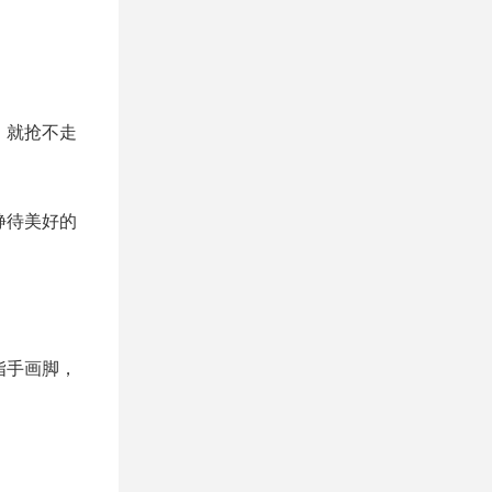
。
，就抢不走
静待美好的
指手画脚，