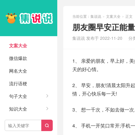
当前位置：
集说说
文案大全
正文
>
>
朋友圈早安正能量
集说说 发布于 2022-11-20
分
文案大全
微信爆款
1、 亲爱的朋友，早上好，
天的好心情。
网名大全
流行语梗
2、 早安，朋友!清晨太阳
情，开心快乐每一天!
句子大全
知识大全
3、 想一千次，不如去做一
4、 手机一开笑口常开;手机
