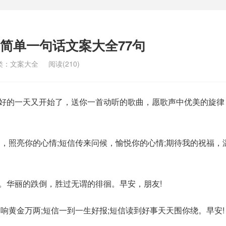
简单一句话文案大全77句
类：
文案大全
阅读(210)
美好的一天又开始了，送你一首动听的歌曲，愿歌声中优美的旋律
升起，照亮你的心情;短信传来问候，愉悦你的心情;期待我的祝福，
次。华丽的跌倒，胜过无谓的徘徊。早安，朋友!
一响黄金万两;短信一到一生好报;短信读到好事天天围你绕。早安!