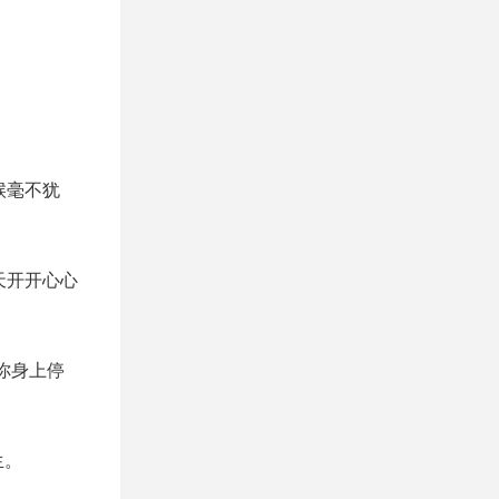
候毫不犹
天开开心心
你身上停
生。