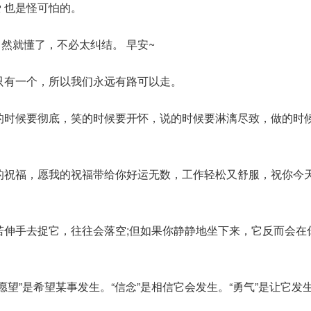
 也是怪可怕的。
自然就懂了，不必太纠结。 早安~
是只有一个，所以我们永远有路可以走。
哭的时候要彻底，笑的时候要开怀，说的时候要淋漓尽致，做的时
心的祝福，愿我的祝福带给你好运无数，工作轻松又舒服，祝你今
你若伸手去捉它，往往会落空;但如果你静静地坐下来，它反而会在
“愿望”是希望某事发生。“信念”是相信它会发生。“勇气”是让它发