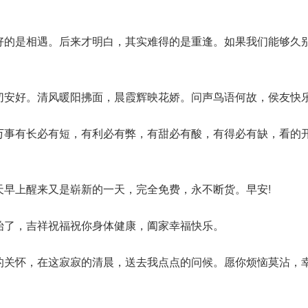
美好的是相遇。后来才明白，其实难得的是重逢。如果我们能够久
一切安好。清风暖阳拂面，晨霞辉映花娇。问声鸟语何故，侯友快
，万事有长必有短，有利必有弊，有甜必有酸，有得必有缺，看的
每天早上醒来又是崭新的一天，完全免费，永不断货。早安!
开始了，吉祥祝福祝你身体健康，阖家幸福快乐。
情的关怀，在这寂寂的清晨，送去我点点的问候。愿你烦恼莫沾，