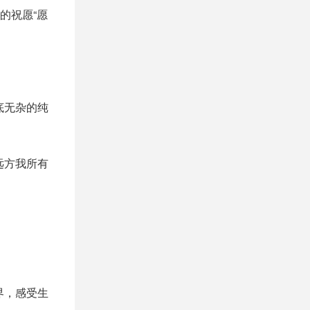
的祝愿“愿
底无杂的纯
远方我所有
界，感受生