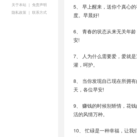
关于本站
|
免责声明
5、 早上醒来，送你个真心
隐私政策
|
联系方式
度。早晨好!
6、 青春的状态从来无关年
安!
7、 人为什么需要爱，爱就
灌，呵护。
8、 当你发现自己现在所拥
天，各位早安!
9、 赚钱的时候别矫情，花
活的风情万种。
10、 忙碌是一种幸福，让