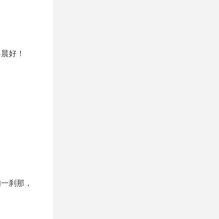
早晨好！
的一刹那，