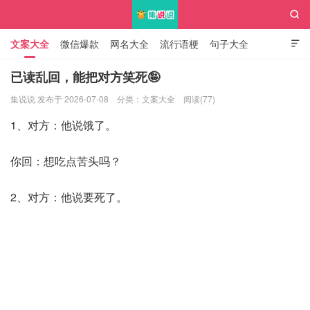

文案大全
微信爆款
网名大全
流行语梗
句子大全

知识大全
已读乱回，能把对方笑死🤪
集说说 发布于 2026-07-08
分类：
文案大全
阅读(77)
集说说
1、对方：他说饿了。
你回：想吃点苦头吗？
2、对方：他说要死了。