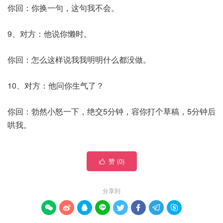
你回：你换一句，这句我不会。
9、对方：他说你懒时。
你回：怎么这样说我我明明什么都没做。
10、对方：他问你生气了？
你回：勃然小怒一下，绝交5分钟，容你打个草稿，5分钟后
哄我。
赞 (
0
)

分享到







