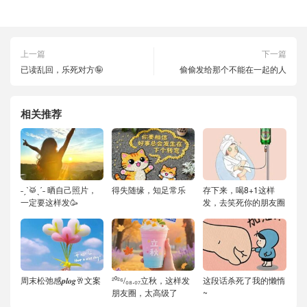
上一篇
下一篇
已读乱回，乐死对方🤪
偷偷发给那个不能在一起的人
相关推荐
˗ˏˋ🥁ˎˊ˗ 晒自己照片，
得失随缘，知足常乐
存下来，喝8+1这样
一定要这样发🥳
发，去笑死你的朋友圈
周末松弛感𝒑𝒍𝒐𝒈🥂文案
²⁰²⁶/₀₈.₀₇立秋，这样发
这段话杀死了我的懒惰
朋友圈，太高级了
~