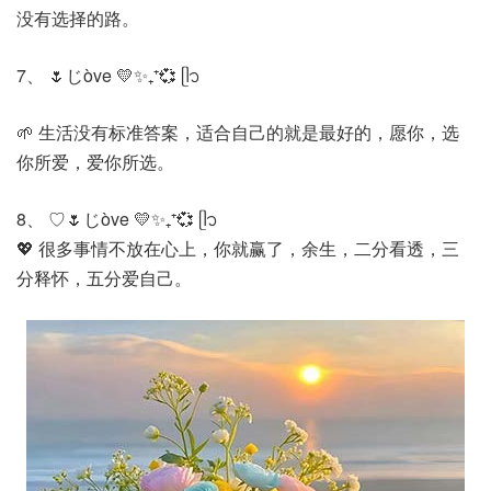
没有选择的路。
7、 🌷じòve 💛✨₊⁺💞 ‎ᥫ᭡
🌱 生活没有标准答案，适合自己的就是最好的，愿你，选
你所爱，爱你所选。
8、 ♡🌷じòve 💛✨₊⁺💞 ‎ᥫ᭡
💖 很多事情不放在心上，你就赢了，余生，二分看透，三
分释怀，五分爱自己。