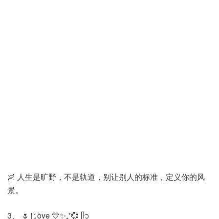
🌌 人生是旷野，不是轨道，别让别人的标准，定义你的风
景。
3、 🌷じòve 💛✨₊⁺💞 ‎ᥫ᭡