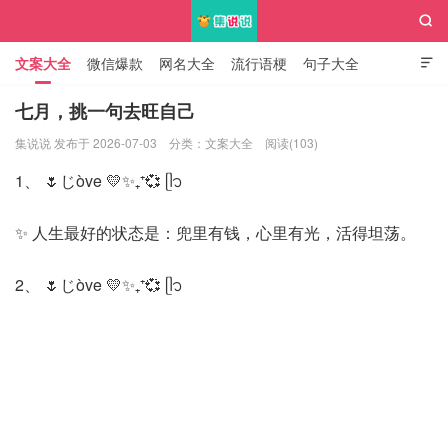

文案大全
微信爆款
网名大全
流行语梗
句子大全

知识大全
七月，挑一句去旺自己
集说说 发布于 2026-07-03
分类：
文案大全
阅读(103)
集说说
1、 🌷じòve 💛✨₊⁺💞 ‎ᥫ᭡
✨ 人生最好的状态是：兜里有钱，心里有光，活得坦荡。
2、 🌷じòve 💛✨₊⁺💞 ‎ᥫ᭡