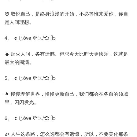
🌸 取悦自己，是终身浪漫的开始，不必等谁来爱你，你自
是人间理想。
4、 🌷じòve 💛✨₊⁺💞 ‎ᥫ᭡
🔥 烟火人间，各有遗憾。但求今天比昨天更快乐，这就是
最大的圆满。
5、 🌷じòve 💛✨₊⁺💞 ‎ᥫ᭡
🌟 慢慢理解世界，慢慢更新自己，我们都会在各自的领域
里，闪闪发光。
6、 🌷じòve 💛✨₊⁺💞 ‎ᥫ᭡
🌿 人生这条路，怎么选都会有遗憾，所以，不要美化那条