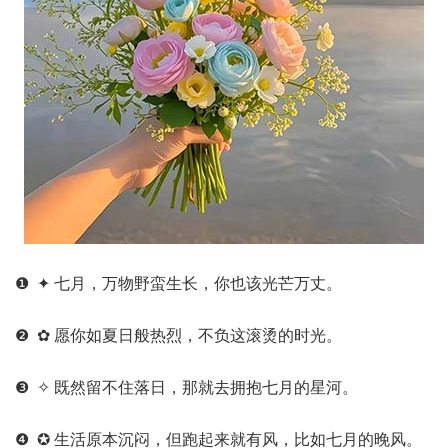
❶ ✦ 七月，万物野蛮生长，你也该光芒万丈。
❷ ✿ 愿你如夏日般热烈，不负这滚烫的时光。
❸ ✧ 既然留不住落日，那就去拥抱七月的星河。
❹ ✪ 生活原本沉闷，但跑起来就有风，比如七月的晚风。