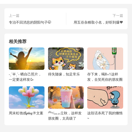
上一篇
下一篇
专治不回消息的阴阳句子🤭
用五谷杂粮取小名，好听到爆🧡
相关推荐
˗ˏˋ🥁ˎˊ˗ 晒自己照片，
得失随缘，知足常乐
存下来，喝8+1这样
一定要这样发🥳
发，去笑死你的朋友圈
周末松弛感𝒑𝒍𝒐𝒈🥂文案
²⁰²⁶/₀₈.₀₇立秋，这样发
这段话杀死了我的懒惰
朋友圈，太高级了
~