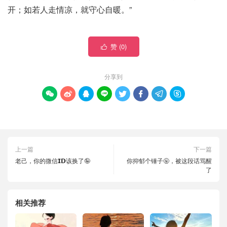
开；如若人走情凉，就守心自暖。”
赞 (
0
)

分享到








上一篇
下一篇
老己，你的微信𝗜𝗗该换了🤪
你抑郁个锤子🤬，被这段话骂醒
了
相关推荐