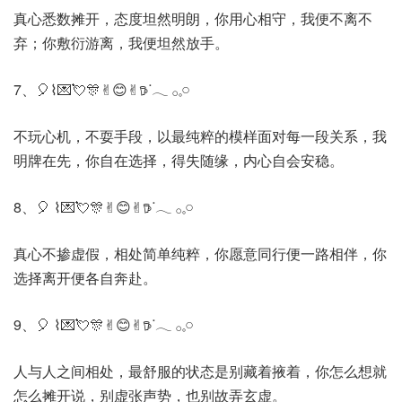
真心悉数摊开，态度坦然明朗，你用心相守，我便不离不
弃；你敷衍游离，我便坦然放手。
7、🎈⌇💌💘🎊✌︎😊✌︎𖠚ᐝ𓂃 𓂂𓈒𓏸
不玩心机，不耍手段，以最纯粹的模样面对每一段关系，我
明牌在先，你自在选择，得失随缘，内心自会安稳。
8、🎈 ⌇💌💘🎊✌︎😊✌︎𖠚ᐝ𓂃 𓂂𓈒𓏸
真心不掺虚假，相处简单纯粹，你愿意同行便一路相伴，你
选择离开便各自奔赴。
9、🎈 ⌇💌💘🎊✌︎😊✌︎𖠚ᐝ𓂃 𓂂𓈒𓏸
人与人之间相处，最舒服的状态是别藏着掖着，你怎么想就
怎么摊开说，别虚张声势，也别故弄玄虚。