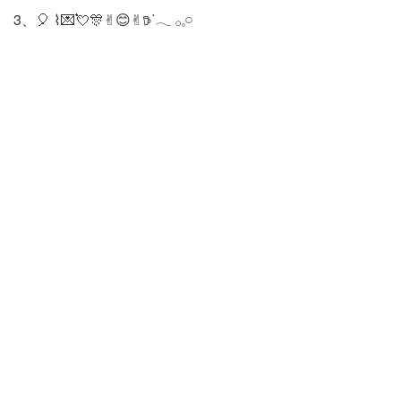
3、🎈 ⌇💌💘🎊✌︎😊✌︎𖠚ᐝ𓂃 𓂂𓈒𓏸