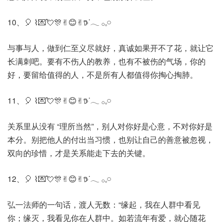
10、🎈 ⌇💌💘🎊✌︎😊✌︎𖠚ᐝ𓂃 𓂂𓈒𓏸
与事与人，做到仁至义尽就好，真诚如果开不了花，就让它
长满刺吧。要有不伤人的教养，也有不被伤的气场，你的
好，要留给值得的人，不是所有人都值得你掏心掏肺。
11、🎈 ⌇💌💘🎊✌︎😊✌︎𖠚ᐝ𓂃 𓂂𓈒𓏸
关系里从没有 “理所当然”，别人对你好是心意，不对你好是
本分。别把他人的付出当习惯，也别让自己的善意被忽视，
双向的珍惜，才是关系能走下去的关键。
12、🎈 ⌇💌💘🎊✌︎😊✌︎𖠚ᐝ𓂃 𓂂𓈒𓏸
弘一法师的一句话，渡人无数：“缘起，我在人群中看见
你；缘灭，我看见你在人群中。如若流年有爱，就心随花