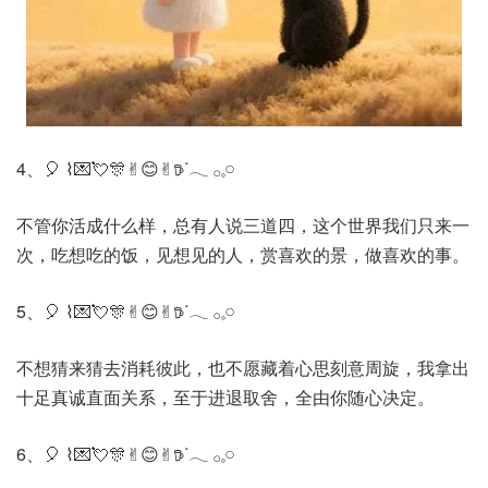
4、🎈 ⌇💌💘🎊✌︎😊✌︎𖠚ᐝ𓂃 𓂂𓈒𓏸
不管你活成什么样，总有人说三道四，这个世界我们只来一
次，吃想吃的饭，见想见的人，赏喜欢的景，做喜欢的事。
5、🎈 ⌇💌💘🎊✌︎😊✌︎𖠚ᐝ𓂃 𓂂𓈒𓏸
不想猜来猜去消耗彼此，也不愿藏着心思刻意周旋，我拿出
十足真诚直面关系，至于进退取舍，全由你随心决定。
6、🎈 ⌇💌💘🎊✌︎😊✌︎𖠚ᐝ𓂃 𓂂𓈒𓏸