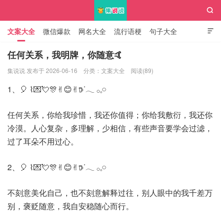

文案大全
微信爆款
网名大全
流行语梗
句子大全

知识大全
任何关系，我明牌，你随意🤙
集说说 发布于 2026-06-16
分类：
文案大全
阅读(89)
集说说
1、🎈 ⌇💌💘🎊✌︎😊✌︎𖠚ᐝ𓂃 𓂂𓈒𓏸
任何关系，你给我珍惜，我还你值得；你给我敷衍，我还你
冷漠。人心复杂，多理解，少相信，有些声音要学会过滤，
过了耳朵不用过心。
2、🎈 ⌇💌💘🎊✌︎😊✌︎𖠚ᐝ𓂃 𓂂𓈒𓏸
不刻意美化自己，也不刻意解释过往，别人眼中的我千差万
别，褒贬随意，我自安稳随心而行。