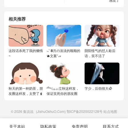
感觉了
相关推荐
这段话杀死了我的懒惰
‧₊˚ 𝟴月の淡淡的顺顺的
阴阳怪气的怼人歇后
~
🫐文案⁺₊⋆
语，笑不活了
秋天的第一杯奶茶，朋
²⁰²⁶/₀₈.₀₇立秋这样发，
字少，后劲很大🥀
友圈这样发，太赞了🧋
保证笑死你的朋友圈
© 2026
集说说
(JishuOshuO.Com)
鄂ICP备2020022128号
站点地图
关于本站
隐私政策
免责声明
联系方式