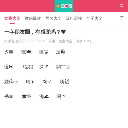

文案大全
微信爆款
网名大全
流行语梗
句子大全

知识大全
一字朋友圈，有感觉吗？🧡
集说说 发布于 2026-06-15
分类：
文案大全
阅读(101)
集说说
夕🌇 吃🍽️ 哇🤩 逛🛍️
慢💟 棒̈‎👏🏻 探📍 開🫶🏻
娃👼🏻 晴☀️ 馋🍤 嗨🙌
书📖 🎓业 海🌊 喝🍺