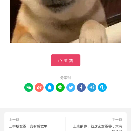
赞 (
0
)

分享到








上一篇
下一篇
三字朋友圈，真有感觉🧡
上班的你，就这么发圈🤑，太有