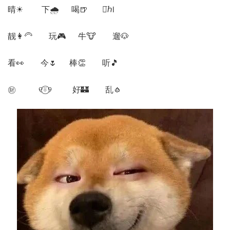
晴☀ 下🌧️ 喝🍺 嗨̈ℎi
靓👩‍🦳 玩🎮 牛🐮 遛🐶
看👀 今🌷 棒👏 听🎵
㊖ ୧⍤⃝୨ 好🏰 乱🧄