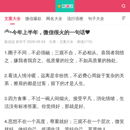

文案大全
微信爆款
网名大全
流行语梗
句子大全

知识大全
²⁰²⁶今年上半年，微信很火的一句话🧡
集说说 发布于 2026-06-04
分类：
文案大全
阅读(110)
集说说
1.圈子不同，不必强融；三观不合，不必相从。喜我者我惜
之，嫌我者我弃之。低质量的社交，不如高质量的独处。
2.看淡人情冷暖，远离是非纷扰，不必费心周旋于复杂的关
系，擦肩的都是过客，留下的才是人生。
3.四方食事，不过一碗人间烟火。接受平凡，消化情绪，生
活没有标准答案。你觉得好，那就是好。
4.思想不在一个高度，尊重就好；三观不在一个层次，微笑
就好。做好自己，低调生活，管好自己，莫渡他人。