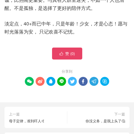
醒。不是孤独，是选择了更好的陪伴方式。
淡定点，40+而已中年，只是年龄！少女，才是心态！愿与
时光落落为安， 只记欢喜不记忧。
赞 (
0
)

分享到








上一篇
下一篇
母子定律，准到吓人🤙
你没义务，是我上头了🤔