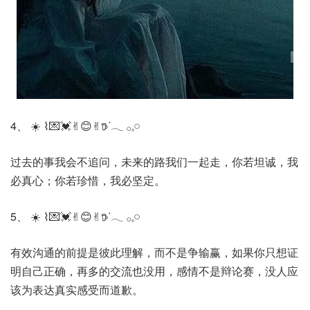
4、 ☀️ ⌇💌💓✌︎😊✌︎𖠚ᐝ𓂃 𓂂𓈒𓏸
过去的事我会不追问，未来的路我们一起走，你若坦诚，我
必真心；你若珍惜，我必坚定。
5、 ☀️ ⌇💌💓✌︎😊✌︎𖠚ᐝ𓂃 𓂂𓈒𓏸
有效沟通的前提是彼此理解，而不是争输赢，如果你只想证
明自己正确，再多的交流也没用，感情不是辩论赛，没人应
该为表达真实感受而道歉。