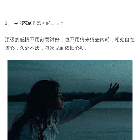
3、 ☀️ ⌇💌💓✌︎😊✌︎𖠚ᐝ𓂃 𓂂𓈒𓏸
顶级的感情不用刻意讨好，也不用猜来猜去内耗，相处自在
随心，久处不厌，每次见面依旧心动。