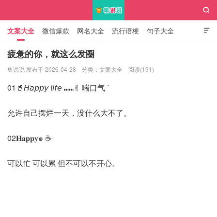

文案大全
微信爆款
网名大全
流行语梗
句子大全

知识大全
疲惫的你，就这么发圈
集说说 发布于 2026-04-28
分类：
文案大全
阅读(191)
集说说
01🥤𝘏𝘢𝘱𝘱𝘺 𝘭𝘪𝘧𝘦 ⑉⑉✌︎ 喘口气 ᐝ
允许自己摆烂一天，没什么大不了。
02𝐇𝐚𝐩𝐩𝐲๑ ☕️
可以忙 可以累 但不可以不开心。