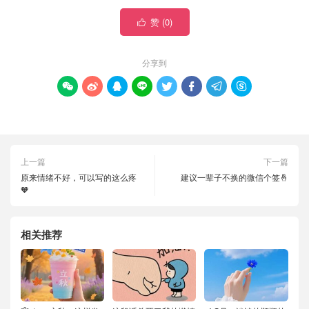
赞 (
0
)

分享到








上一篇
下一篇
原来情绪不好，可以写的这么疼
建议一辈子不换的微信个签🤞
🧡
相关推荐