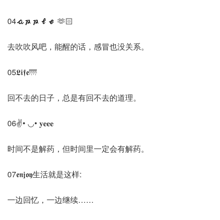
04𝓪𝓹𝓹𝓵𝓮 🫶🏻
去吹吹风吧，能醒的话，感冒也没关系。
05𝕷𝖎𝖋𝖊🌁
回不去的日子，总是有回不去的道理。
06✌• ◡• 𝐲𝐞𝐞𝐞
时间不是解药，但时间里一定会有解药。
07𝖊𝖓𝖏𝖔𝖞生活就是这样:
一边回忆，一边继续……