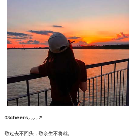
03𝗰𝗵𝗲𝗲𝗿𝘀⸝⸝⸝⸝🥂
敬过去不回头，敬余生不将就。