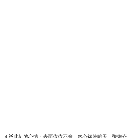
4.🥁此刻的心情：表面依依不舍，内心锣鼓喧天，鞭炮齐