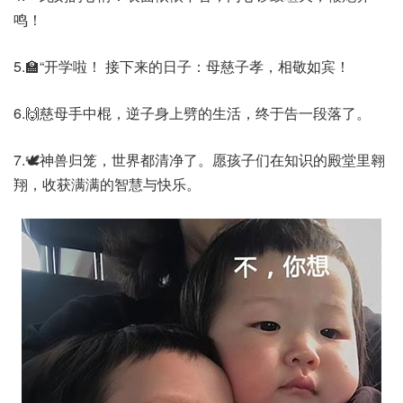
鸣！
5.🏫“开学啦！ 接下来的日子：母慈子孝，相敬如宾！
6.🙌慈母手中棍，逆子身上劈的生活，终于告一段落了。
7.🕊️神兽归笼，世界都清净了。愿孩子们在知识的殿堂里翱
翔，收获满满的智慧与快乐。