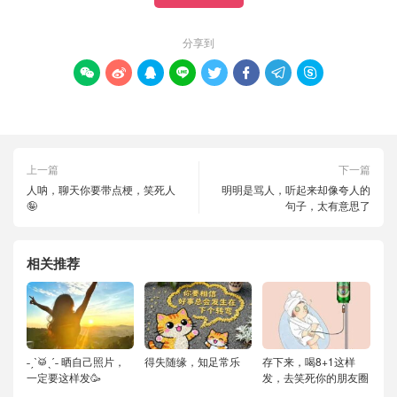
分享到








上一篇
下一篇
人呐，聊天你要带点梗，笑死人
明明是骂人，听起来却像夸人的
🤪
句子，太有意思了
相关推荐
˗ˏˋ🥁ˎˊ˗ 晒自己照片，
得失随缘，知足常乐
存下来，喝8+1这样
一定要这样发🥳
发，去笑死你的朋友圈