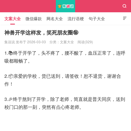

文案大全
微信爆款
网名大全
流行语梗
句子大全

知识大全
神兽开学这样发，笑死朋友圈🤪
集说说 发布于 2026-03-03
分类：
文案大全
阅读(329)
集说说
1.📚终于开学了，头不疼了，腰不酸了，血压正常了，连呼
吸都顺畅了。
2.📦亲爱的学校，货已送到，请签收！恕不退货，谢谢合
作！
3.🎉终于熬到了开学，除了老师，简直就是普天同庆，送到
校门口的那一刻，突然有点心疼老师。