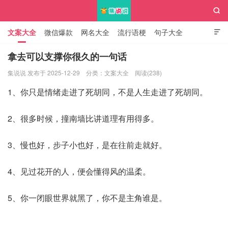

文案大全
微信爆款
网名大全
流行语梗
句子大全

知识大全
拿去可以支撑你很久的一句话
集说说 发布于 2025-12-29
分类：
文案大全
阅读(238)
集说说
1、你只是情绪走进了死胡同，不是人生走进了死胡同。
2、很多时候，撞南墙比讲道理有用得多。
3、慢也好，步子小也好，是在往前走就好。
4、见过花开的人，便会懂得风的温柔。
5、你一闭眼世界就黑了，你不是主角谁是。