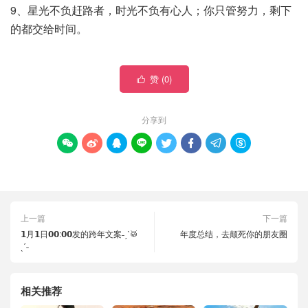
9、星光不负赶路者，时光不负有心人；你只管努力，剩下
的都交给时间。
赞 (
0
)

分享到








上一篇
下一篇
𝟭月𝟭日𝟬𝟬:𝟬𝟬发的跨年文案˗ˏˋ🥁
年度总结，去颠死你的朋友圈
ˎˊ˗
相关推荐