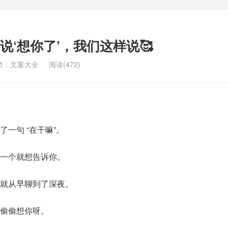
‘想你了’，我们这样说🥰
类：
文案大全
阅读(472)
一句 “在干嘛”。
一个就想告诉你。
就从早聊到了深夜。
偷偷想你呀。