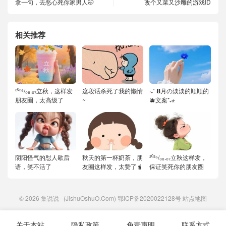
拿一句，去恶心死你家男人🤭
改个又菜又沙雕的游戏ID
相关推荐
²⁰²⁶/₀₈.₀₇立秋，这样发
这段话杀死了我的懒惰
‧₊˚ 𝟴月の淡淡的顺顺的
朋友圈，太高级了
~
🫐文案⁺₊⋆
阴阳怪气的怼人歇后
秋天的第一杯奶茶，朋
²⁰²⁶/₀₈.₀₇立秋这样发，
语，笑不活了
友圈这样发，太赞了🧋
保证笑死你的朋友圈
© 2026
集说说
(JishuOshuO.Com)
鄂ICP备2020022128号
站点地图
关于本站
隐私政策
免责声明
联系方式