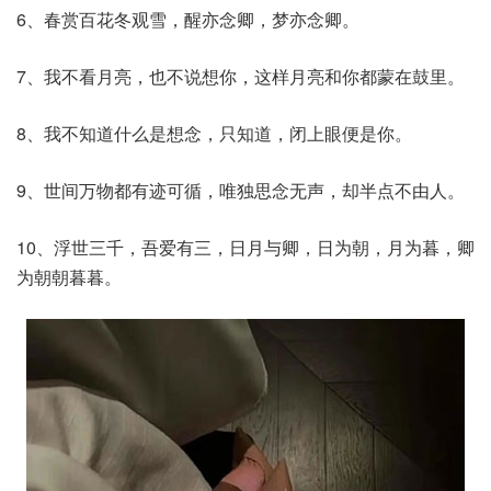
6、春赏百花冬观雪，醒亦念卿，梦亦念卿。
7、我不看月亮，也不说想你，这样月亮和你都蒙在鼓里。
8、我不知道什么是想念，只知道，闭上眼便是你。
9、世间万物都有迹可循，唯独思念无声，却半点不由人。
10、浮世三千，吾爱有三，日月与卿，日为朝，月为暮，卿
为朝朝暮暮。