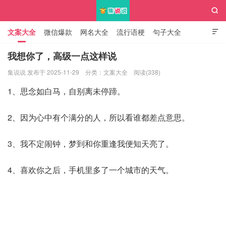

文案大全
微信爆款
网名大全
流行语梗
句子大全

知识大全
我想你了，高级一点这样说
集说说 发布于 2025-11-29
分类：
文案大全
阅读(338)
集说说
1、思念如白马，自别离未停蹄。
2、因为心中有个满分的人，所以看谁都差点意思。
3、我不定闹钟，梦到和你重逢我便知天亮了。
4、喜欢你之后，手机里多了一个城市的天气。