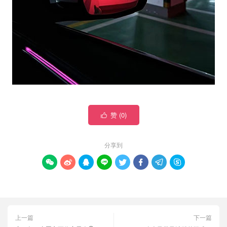
赞 (
0
)

分享到








上一篇
下一篇