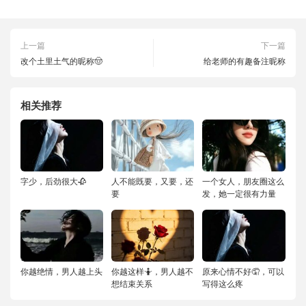
上一篇
下一篇
改个土里土气的昵称🤠
给老师的有趣备注昵称
相关推荐
字少，后劲很大🥀
人不能既要，又要，还
一个女人，朋友圈这么
要
发，她一定很有力量
你越绝情，男人越上头
你越这样🤷，男人越不
原来心情不好🤦，可以
想结束关系
写得这么疼