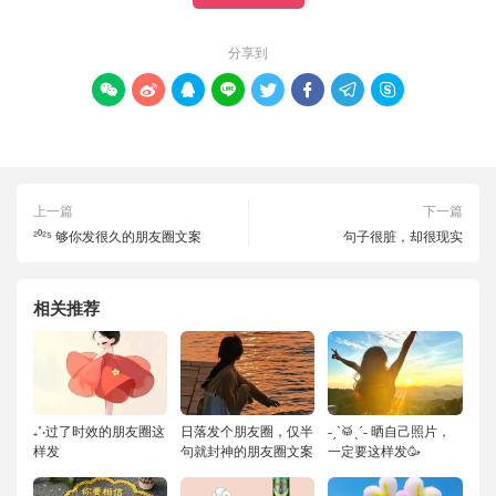
分享到








上一篇
下一篇
²⁰²⁵ 够你发很久的朋友圈文案
句子很脏，却很现实
相关推荐
₊˚‧过了时效的朋友圈这
日落发个朋友圈，仅半
˗ˏˋ🥁ˎˊ˗ 晒自己照片，
样发
句就封神的朋友圈文案
一定要这样发🥳