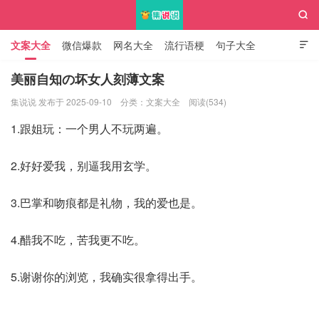

文案大全
微信爆款
网名大全
流行语梗
句子大全

知识大全
美丽自知の坏女人刻薄文案
集说说 发布于 2025-09-10
分类：
文案大全
阅读(534)
集说说
1.跟姐玩：一个男人不玩两遍。
2.好好爱我，别逼我用玄学。
3.巴掌和吻痕都是礼物，我的爱也是。
4.醋我不吃，苦我更不吃。
5.谢谢你的浏览，我确实很拿得出手。