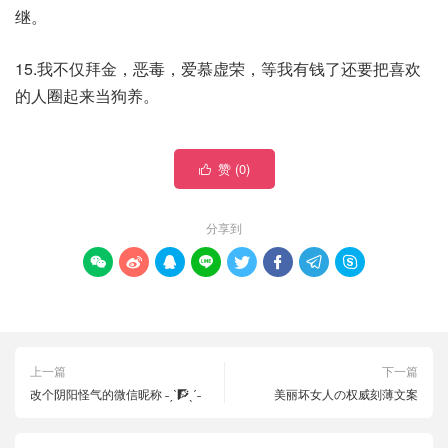
继。
15.我不仅拜金，恶毒，爱慕虚荣，等我有钱了还要把喜欢
的人圈起来当狗养。
赞 (
0
)

分享到








上一篇
下一篇
改个阴阳怪气的微信昵称 ˗ˏˋ🧗ˎˊ˗
美丽坏女人の权威刻薄文案