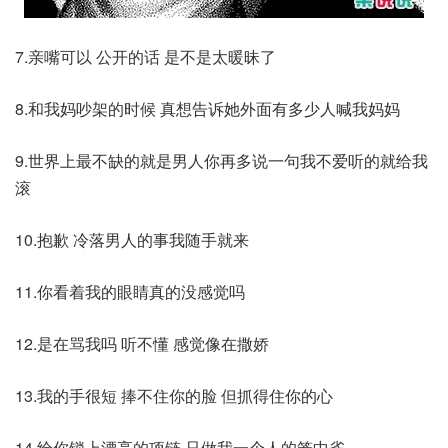
7.亲嘴可以 公开的话 是不是太暖昧了
8.和我妈吵架的时候 真想告诉她外面有多少人喊我妈妈
9.世界上最不缺的就是男人你再多说一句我不爱听的就给我
滚
10.抱歉 冷落男人的事我随手就来
11.你看着我的眼睛真的没感觉吗
12.是在骂我吗 听不懂 感觉像在撒娇
13.我的手很短 捧不住你的脸 但抓得住你的心
14.给你锁上漂亮的项链 只做我一个人的笼中雀