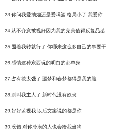
23.你问我爱抽烟还是爱喝酒 格局小了 我爱你
24.从不介意被视奸因为我的完美值得反复品鉴
25.围着我转就行了 你哪来这么多自己的事要干
26.感情这种东西玩的明白的都单身
27.占有欲太强了 噩梦和春梦都得是我的脸
28.别叫我主人了 新时代没有奴隶
29.好好监视我 以后文案说的都是你
30.没错 对你冷漠的人也会给我当狗