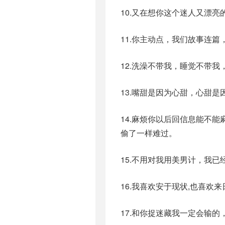
10.又在想你这个迷人又漂
11.你主动点，我们故事连
12.洗澡不带我，睡觉不带
13.嘴甜是因为心甜，心甜是
14.麻烦你以后回信息能不
偷了一样难过。
15.不用对我用美男计，我已
16.我喜欢安于现状,也喜欢
17.和你捉迷藏我一定会输