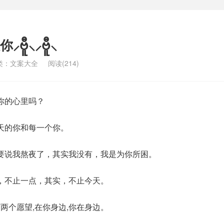
ူ⸜⸝ဗီူ⸜
类：
文案大全
阅读(214)
你的心里吗？
天的你和每一个你。
要说我熬夜了，其实我没有，我是为你所困。
，不止一点，其实，不止今天。
有两个愿望,在你身边,你在身边。