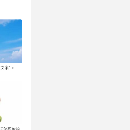
文案⁺₊⋆
，保证笑死你的