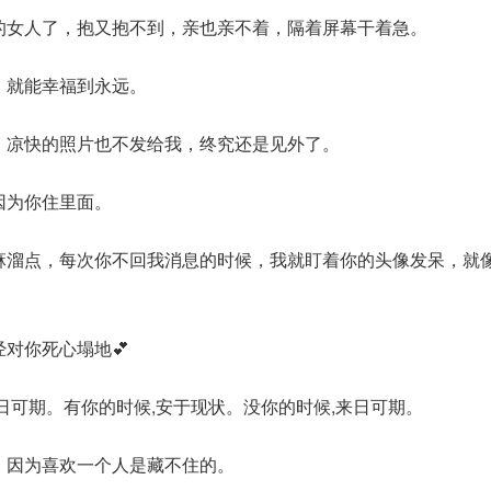
亮的女人了，抱又抱不到，亲也亲不着，隔着屏幕干着急。
篇，就能幸福到永远。
我，凉快的照片也不发给我，终究还是见外了。
因为你住里面。
能麻溜点，每次你不回我消息的时候，我就盯着你的头像发呆，就
经对你死心塌地💕
来日可期。有你的时候,安于现状。没你的时候,来日可期。
的，因为喜欢一个人是藏不住的。