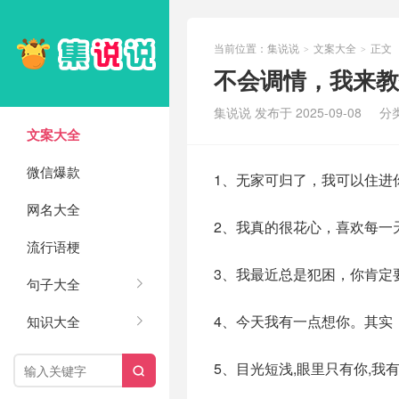
当前位置：
集说说
文案大全
正文
>
>
不会调情，我来教你⸝ဗီ
集说说 发布于 2025-09-08
分
文案大全
微信爆款
1、无家可归了，我可以住进
网名大全
2、我真的很花心，喜欢每一
流行语梗
3、我最近总是犯困，你肯定
句子大全
4、今天我有一点想你。其实
知识大全
5、目光短浅,眼里只有你,我
