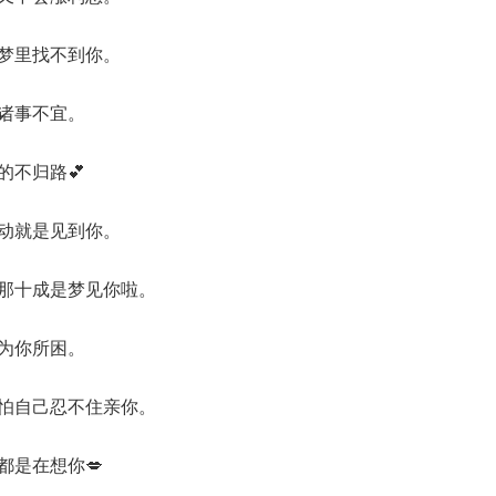
在梦里找不到你。
你诸事不宜。
的不归路💕
心动就是见到你。
，那十成是梦见你啦。
是为你所困。
我怕自己忍不住亲你。
都是在想你💋