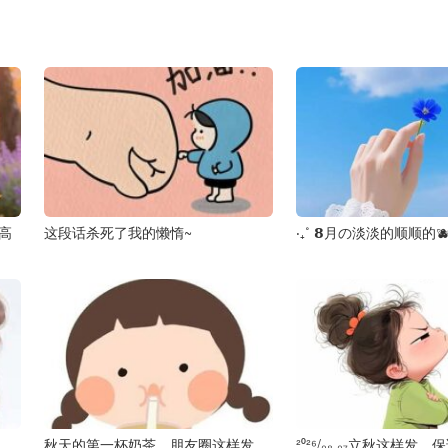
太高
这段话杀死了我的懒惰~
‧₊˚ 𝟴月の淡淡的顺顺的
了
秋天的第一杯奶茶，朋友圈这样发，
²⁰²⁶/₀₈.₀₇立秋这样发