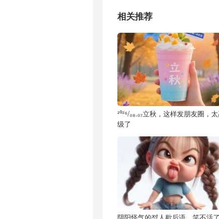
相关推荐
²⁰²⁶/₀₈.₀₇立秋，这样发朋友圈，
级了
阴阳怪气的怼人歇后语，笑不活