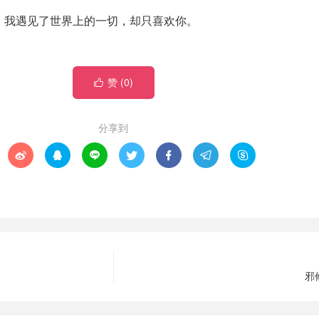
底，我遇见了世界上的一切，却只喜欢你。
赞 (
0
)

分享到







邪