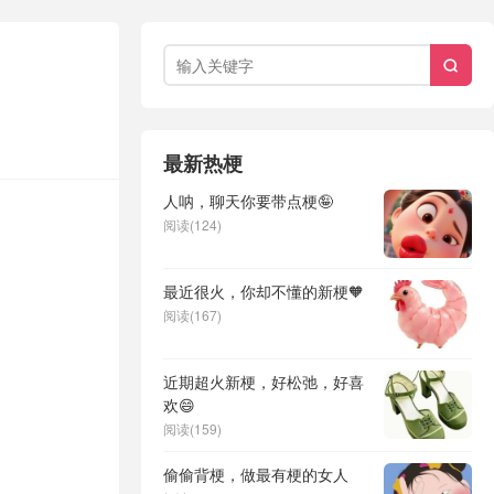

最新热梗
人呐，聊天你要带点梗🤪
阅读(124)
最近很火，你却不懂的新梗🧡
阅读(167)
近期超火新梗，好松弛，好喜
欢😄
阅读(159)
偷偷背梗，做最有梗的女人