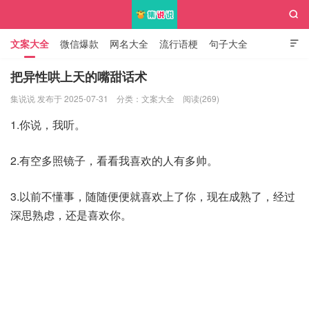

文案大全
微信爆款
网名大全
流行语梗
句子大全

知识大全
把异性哄上天的嘴甜话术
集说说 发布于 2025-07-31
分类：
文案大全
阅读(269)
集说说
1.你说，我听。
2.有空多照镜子，看看我喜欢的人有多帅。
3.以前不懂事，随随便便就喜欢上了你，现在成熟了，经过
深思熟虑，还是喜欢你。