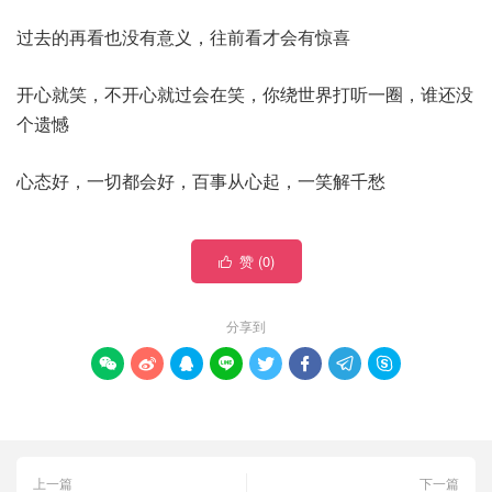
过去的再看也没有意义，往前看才会有惊喜
开心就笑，不开心就过会在笑，你绕世界打听一圈，谁还没
个遗憾
心态好，一切都会好，百事从心起，一笑解千愁
赞 (
0
)

分享到








上一篇
下一篇