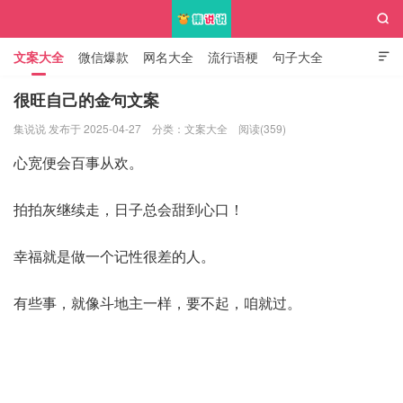

文案大全
微信爆款
网名大全
流行语梗
句子大全

知识大全
很旺自己的金句文案
集说说 发布于 2025-04-27
分类：
文案大全
阅读(359)
集说说
心宽便会百事从欢。
拍拍灰继续走，日子总会甜到心口！
幸福就是做一个记性很差的人。
有些事，就像斗地主一样，要不起，咱就过。