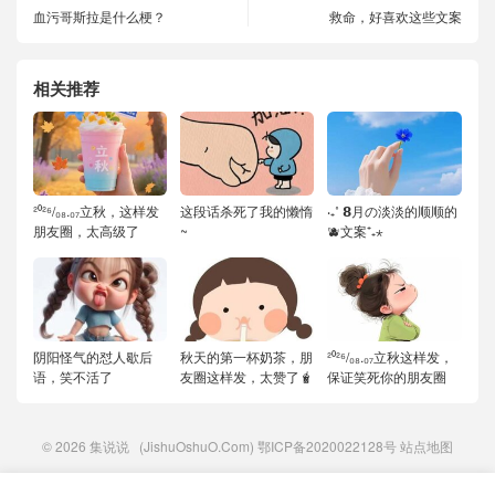
血污哥斯拉是什么梗？
救命，好喜欢这些文案
相关推荐
²⁰²⁶/₀₈.₀₇立秋，这样发
这段话杀死了我的懒惰
‧₊˚ 𝟴月の淡淡的顺顺的
朋友圈，太高级了
~
🫐文案⁺₊⋆
阴阳怪气的怼人歇后
秋天的第一杯奶茶，朋
²⁰²⁶/₀₈.₀₇立秋这样发，
语，笑不活了
友圈这样发，太赞了🧋
保证笑死你的朋友圈
© 2026
集说说
(JishuOshuO.Com)
鄂ICP备2020022128号
站点地图