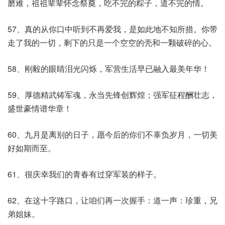
磨难，祖祖辈辈怀念祭奠，吃不完的粽子，道不完的情。
57、真的从你口中听到不再爱我，是如此地不知所措。你带
走了我的一切，剩下的只是一个空空的壳和一颗破碎的心。
58、刚毅的眼睛泪光闪烁，军营生活早已融入最美年华！
59、厚德精武铸军魂，永当先锋创辉煌；强军征程酬壮志，
盛世豪情谱华章！
60、九月是离别的日子，愿今后的你们不辜负岁月，一切美
好如期而至。
61、很庆幸我们的青春有过穿军装的样子。
62、在这十字路口，让咱们再一次握手：道一声：珍重，兄
弟姐妹。