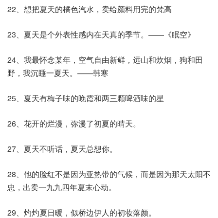
22、想把夏天的橘色汽水，卖给颜料用完的梵高
23、夏天是个外表性感内在天真的季节。——《眠空》
24、我最怀念某年，空气自由新鲜，远山和炊烟，狗和田
野，我沉睡一夏天。——韩寒
25、夏天有梅子味的晚霞和两三颗啤酒味的星
26、花开的烂漫，弥漫了初夏的晴天。
27、夏天不听话，夏天总想你。
28、他的脸红不是因为亚热带的气候，而是因为那天太阳不
忠，出卖一九九四年夏末心动。
29、灼灼夏日暖，似桥边伊人的初妆落颜。