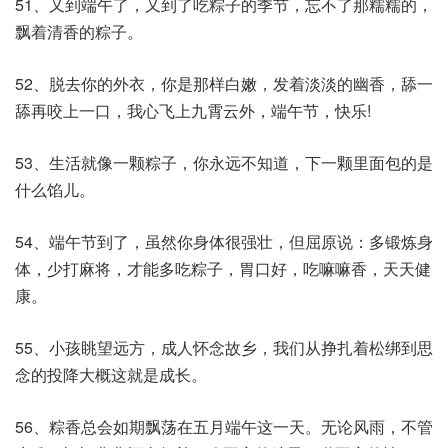
51、又到端午了，又到了吃粽子的季节，忘不了那糯糯的，
飘着清香的粽子。
52、脱去你的外衣，你是那样白嫩，发着淡淡的幽香，舔一
舔再咬上一口，我心飞上九霄云外，端午节，快乐!
53、生活就像一颗粽子，你永远不知道，下一颗里面包的是
什么馅儿。
54、端午节到了，虽然你身体很强壮，但屈原说：多锻炼身
体，少打麻将，才能多吃粽子，胃口好，吃嘛嘛香，天天健
康。
55、小孩眺望远方，成人怀念故乡，我们从挣扎着松绑到思
念的投降大概这就是成长。
56、粽香总会如期飘荡在五月端午这一天。无论风雨，不管