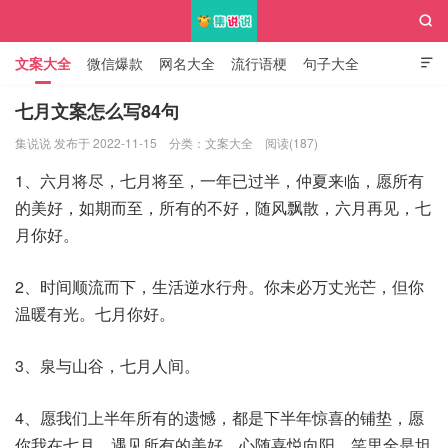

文案大全
微信爆款
网名大全
流行语梗
句子大全

知识大全
七月文案怎么写84句
集说说 发布于 2022-11-15
分类：
文案大全
阅读(187)
集说说
1、六月将尽，七月将至，一年已过半，仲夏来临，愿所有
的美好，如期而至，所有的不好，随风飘散，六月再见，七
月你好。
2、时间顺流而下，生活逆水行舟。你未必万丈光芒，但你
温暖有光。七月你好。
3、泉与山谷，七月人间。
4、愿我们上半年所有的遗憾，都是下半年惊喜的铺垫，愿
你我在七月，遇见所有的美好，心随喜悦向阳，笑里全是坦