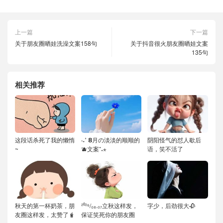
上一篇
下一篇
关于朋友圈晒娃洗澡文案158句
关于抖音很火朋友圈晒娃文案
135句
相关推荐
这段话杀死了我的懒惰
‧₊˚ 𝟴月の淡淡的顺顺的
阴阳怪气的怼人歇后
~
🫐文案⁺₊⋆
语，笑不活了
秋天的第一杯奶茶，朋
²⁰²⁶/₀₈.₀₇立秋这样发，
字少，后劲很大🥀
友圈这样发，太赞了🧋
保证笑死你的朋友圈