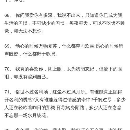
68、 你问我爱你有多深，我说不出来，只知道你已成为我
生活的习惯，不可缺少的习惯，每夜每天，可以不吃饭不睡
觉，却无法不想你。
69、 动心的时候万物复苏，什么都奔向欢喜;伤心的时候销
声匿迹，什么都归于叹息。
70、 我真的喜欢你，闭上眼，以为我能忘记，但流下的眼
泪，却没有骗到自己。
71、 俗世不过名利场，红尘不过风月所。有谁能真正抛得
开名利的诱惑?又有谁能躲得过情感的牵绊?千帆过尽，多少
人还在轻吟着昨日的那阕旧词;转身陌路，多少人还在念念
不忘那一场水月镜花。