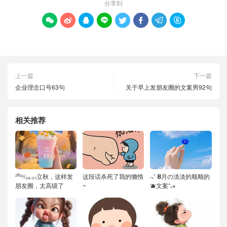
分享到








上一篇
下一篇
企业理念口号63句
关于早上发朋友圈的文案男92句
相关推荐
²⁰²⁶/₀₈.₀₇立秋，这样发
这段话杀死了我的懒惰
‧₊˚ 𝟴月の淡淡的顺顺的
朋友圈，太高级了
~
🫐文案⁺₊⋆