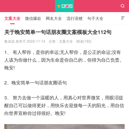

文案大全
微信爆款
网名大全
流行语梗
句子大全

知识大全
关于晚安简单一句话朋友圈文案模板大全112句
集说说 发布于 2022-11-14
分类：
文案大全
阅读(192)
集说说
1、 有人帮你，是你的幸运;无人帮你，是公正的命运;没有
人该为你做什么，因为生命是你自己的，你得为自己负责。
晚安!
2、晚安简单一句话朋友圈语句
3、 努力去做一个温暖的人，用真心对世界微笑，用眼泪提
醒自己可以做得更好，用快乐去迎接每一天的阳光，用自信
向世界宣称你过得很好。晚安!