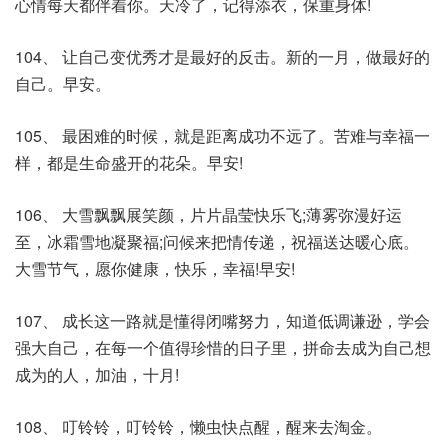
心情每天都伴着你。天冷了，记得添衣，保重身体!
104、 让自己变优秀才是最好的反击。新的一月，做最好的
自己。早安。
105、 最困难的时候，就是距离成功不远了。苦难与幸福一
样，都是生命盛开的花朵。早安!
106、 大雪飘飘展笑颜，片片晶莹快乐飞;薄雾弥漫好运
至，冰霜雪地凝聚福;问候来把情传递，祝福送达暖心底。
大雪节气，愿你健康，快乐，幸福!早安!
107、 成长这一路就是懂得闭嘴努力，知道低调谦逊，学会
强大自己，在每一个值得珍惜的日子里，拼命去成为自己想
成为的人，加油，十月!
108、 叮铃铃，叮铃铃，懒虫快点醒，醒来去淘金。