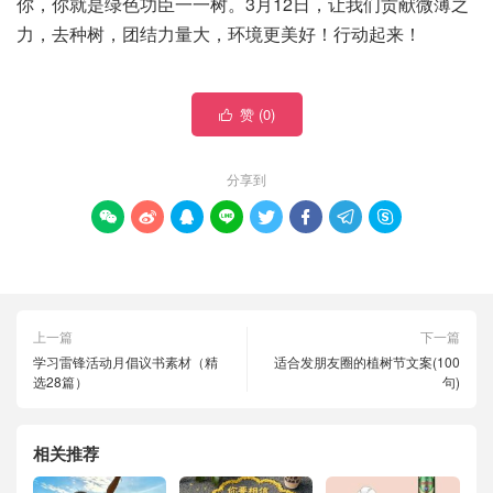
你，你就是绿色功臣一一树。3月12日，让我们贡献微薄之
力，去种树，团结力量大，环境更美好！行动起来！
赞 (
0
)

分享到








上一篇
下一篇
学习雷锋活动月倡议书素材（精
适合发朋友圈的植树节文案(100
选28篇）
句)
相关推荐