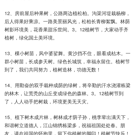
12、房前屋后种果树，公路两边植松柏。沟渠河堤栽杨柳，
后人得果好乘凉。一路美景丽风光，松柏长青柳絮飘。林荫
树影环境美，花香果甜乐世间。3。12植树节，大家动手齐
植树，绿化国土美环境。
13、棵小树苗，风中婆娑舞。黄沙挡不住，眼看成枯木。一
群小树苗，长成参天树。绿色长城筑，幸福永留住。植树节
到了，我们共同努力，植树造林，功德无数！
14、用勤奋的双手栽种成荫的绿树，将辛勤的汗水浇灌栋梁
的林木，让荒秃的山丘变成绿色的森林。3。12植树节到
了，人人动手把树栽，环境更美无天灾。
15、植下树木成片林，树林成才荫子孙，桃李辈出满天下，
和谐树立道德人，江山锦绣栋梁多，祝福祖国处处春。朋
友，请在祖国的怀抱里，留下你植树的脚印！植树节快乐！