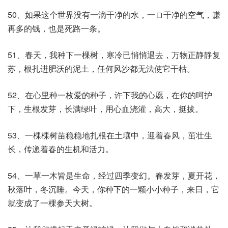
50、如果这个世界没有一滴干净的水，一ロ干净的空气，赚
再多的钱，也是死路一条。
51、春天，我种下一棵树，寒冷已悄悄退去，万物正静静复
苏，根扎进肥沃的泥土，任何风沙都无法使它干枯。
52、在心里种一枚爱的种子，许下我的心愿，在你的呵护
下，生根发芽，长满绿叶，用心血浇灌，高大，挺拔。
53、一棵棵树苗稳稳地扎根在土壤中，迎着春风，茁壮生
长，传递着春的生机和活力。
54、一草一木皆是生命，经过四季变幻。春发芽，夏开花，
秋落叶，冬沉睡。今天，你种下的一颗小小种子，来日，它
就变成了一棵参天大树。