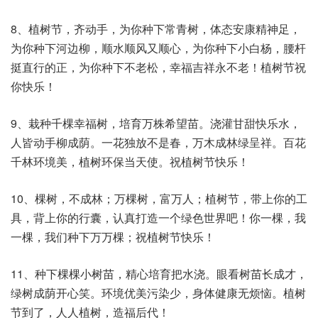
8、植树节，齐动手，为你种下常青树，体态安康精神足，
为你种下河边柳，顺水顺风又顺心，为你种下小白杨，腰杆
挺直行的正，为你种下不老松，幸福吉祥永不老！植树节祝
你快乐！
9、栽种千棵幸福树，培育万株希望苗。浇灌甘甜快乐水，
人皆动手柳成荫。一花独放不是春，万木成林绿呈祥。百花
千林环境美，植树环保当天使。祝植树节快乐！
10、棵树，不成林；万棵树，富万人；植树节，带上你的工
具，背上你的行囊，认真打造一个绿色世界吧！你一棵，我
一棵，我们种下万万棵；祝植树节快乐！
11、种下棵棵小树苗，精心培育把水浇。眼看树苗长成才，
绿树成荫开心笑。环境优美污染少，身体健康无烦恼。植树
节到了，人人植树，造福后代！