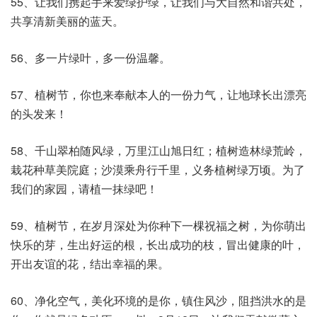
55、让我们携起手来爱绿护绿，让我们与大自然和谐共处，
共享清新美丽的蓝天。
56、多一片绿叶，多一份温馨。
57、植树节，你也来奉献本人的一份力气，让地球长出漂亮
的头发来！
58、千山翠柏随风绿，万里江山旭日红；植树造林绿荒岭，
栽花种草美院庭；沙漠乘舟行千里，义务植树绿万顷。为了
我们的家园，请植一抹绿吧！
59、植树节，在岁月深处为你种下一棵祝福之树，为你萌出
快乐的芽，生出好运的根，长出成功的枝，冒出健康的叶，
开出友谊的花，结出幸福的果。
60、净化空气，美化环境的是你，镇住风沙，阻挡洪水的是