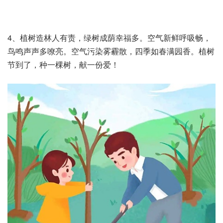
4、植树造林人有责，绿树成荫幸福多。空气新鲜呼吸畅，
鸟鸣声声多嘹亮。空气污染雾霾散，四季如春满园香。植树
节到了，种一棵树，献一份爱！