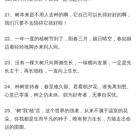
21、树本来是不用人去种的啊，它自己可以长得好好的啊，
我们只要不去阻碍它就好啦！
22、一年一度的植树节到了，阳春三月，丽日晴空，春姑娘
迈着轻轻地脚步来到人间。
23、没有一棵大树只向两侧生长，一味横向发展；一定是先
长主干，再长细枝，一直向上生长。
24、种树皆待春，春至难久留。君看朝夕花，谁免离别愁。
心意已零落，种之仍未休。胡为好奇者，无事自买忧。
25、“树”我“植”言，这个世界的强者，从来不属于温室的花
朵。你我都是生而平凡的种子，唯有努力生长，方能走出命
运的囹圄。