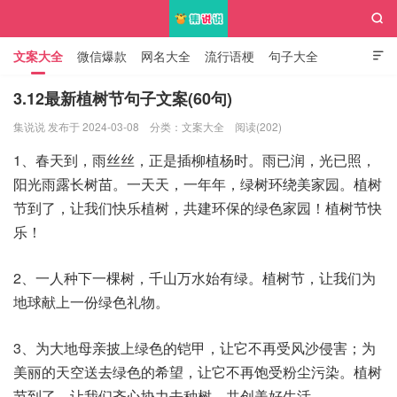

文案大全
微信爆款
网名大全
流行语梗
句子大全

知识大全
3.12最新植树节句子文案(60句)
集说说 发布于 2024-03-08
分类：
文案大全
阅读(202)
集说说
1、春天到，雨丝丝，正是插柳植杨时。雨已润，光已照，
阳光雨露长树苗。一天天，一年年，绿树环绕美家园。植树
节到了，让我们快乐植树，共建环保的绿色家园！植树节快
乐！
2、一人种下一棵树，千山万水始有绿。植树节，让我们为
地球献上一份绿色礼物。
3、为大地母亲披上绿色的铠甲，让它不再受风沙侵害；为
美丽的天空送去绿色的希望，让它不再饱受粉尘污染。植树
节到了，让我们齐心协力去种树，共创美好生活。