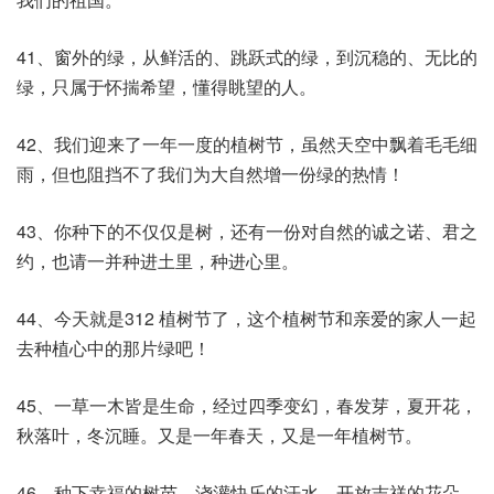
41、窗外的绿，从鲜活的、跳跃式的绿，到沉稳的、无比的
绿，只属于怀揣希望，懂得眺望的人。
42、我们迎来了一年一度的植树节，虽然天空中飘着毛毛细
雨，但也阻挡不了我们为大自然增一份绿的热情！
43、你种下的不仅仅是树，还有一份对自然的诚之诺、君之
约，也请一并种进土里，种进心里。
44、今天就是312 植树节了，这个植树节和亲爱的家人一起
去种植心中的那片绿吧！
45、一草一木皆是生命，经过四季变幻，春发芽，夏开花，
秋落叶，冬沉睡。又是一年春天，又是一年植树节。
46、种下幸福的树苗，浇灌快乐的汗水。开放吉祥的花朵，