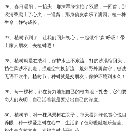
26、春日暖阳，一抬头，那抹翠绿惊艳了双眼；一回首，那
袭清香爬上了心尖；一逗留，那身俏皮欢乐了满园。植一株
生命，静待成长。
27、植树节到了，让我们回归初心，一起做个“森”呼吸！带
上家人朋友，去植树吧！
28、植树就是在战斗，保护水土不东流，打的沙漠缩回头，
挡住风沙不乱走，强迫空气换新流，荒郊野外勇留守，忠诚
无语不吹牛。植树节，种树就是交朋友，保护环境到永久！
29、每一棵树，都在努力地把自己的根向地下扎去，它们要
向人们表明，自己活着就是要活出自己的深度。
30、植树节，种一棵风景树在院子，每天看到绿色赏心悦目
养眼；种一棵爱之树在心中，生活多了色彩暖融融乐莹莹。
祝生命之树常青，幸福之树花开叶茂。