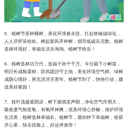
5、植树节里种棵树，美化环境春永驻。扛起铁锹搞绿化，
人人开怀笑哈哈。树起新风齐种树，倡导低碳乐无数。植树
造林环境好，幸福生活乐淘淘。植树节快乐！
6、植树造林功万代，造福子孙千千万。今日栽下小树苗，
明日长成栋梁材。防风固沙守土地，美化环境空气鲜。绿树
成荫心情好，再无洪涝灾害年。植树节到了，快快行动，建
设美好家园！
7、枝叶茂盛遮阴凉，树下嬉戏笑声朗，净化空气作用大，
吸收废气制造氧，有氧呼神爽，优美环境心舒畅，保护环境
生活美，植树造林幸福长。植树节，愿你种下幸福树，收获
开心果，快乐挂脸上，好运伴身旁！