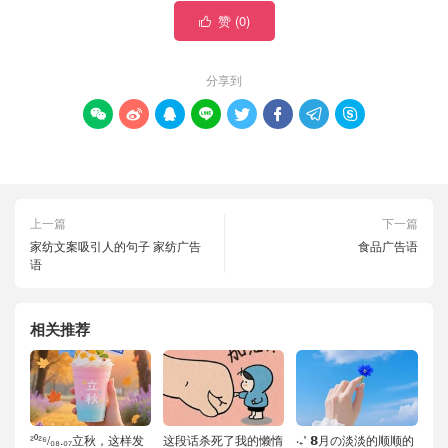
赞 (
0
)

分享到








上一篇
下一篇
家纺文案吸引人的句子 家纺广告
食品广告语
语
相关推荐
²⁰²⁶/₀₈.₀₇立秋，这样发
这段话杀死了我的懒惰
‧₊˚ 𝟴月の淡淡的顺顺的