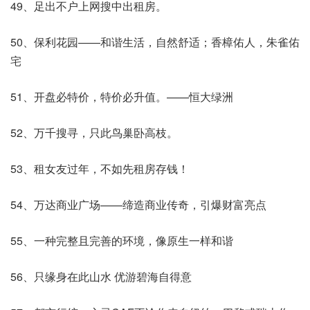
49、足出不户上网搜中出租房。
50、保利花园——和谐生活，自然舒适；香樟佑人，朱雀佑
宅
51、开盘必特价，特价必升值。——恒大绿洲
52、万千搜寻，只此鸟巢卧高枝。
53、租女友过年，不如先租房存钱！
54、万达商业广场——缔造商业传奇，引爆财富亮点
55、一种完整且完善的环境，像原生一样和谐
56、只缘身在此山水 优游碧海自得意