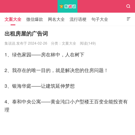

文案大全
微信爆款
网名大全
流行语梗
句子大全

知识大全
出租房屋的广告词
集说说 发布于 2024-02-26
分类：
文案大全
阅读(149)
集说说
1、绿色家园——房在林中，人在树下
2、我存在的唯一目的，就是解决您的住房问题！
3、银海华庭——让建筑延伸梦想
4、泰和中央公寓——黄金沌口小户型楼王百变全能投资有
理