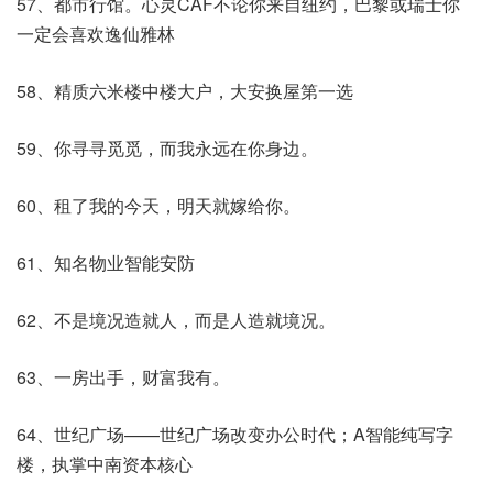
57、都市行馆。心灵CAF不论你来自纽约，巴黎或瑞士你
一定会喜欢逸仙雅林
58、精质六米楼中楼大户，大安换屋第一选
59、你寻寻觅觅，而我永远在你身边。
60、租了我的今天，明天就嫁给你。
61、知名物业智能安防
62、不是境况造就人，而是人造就境况。
63、一房出手，财富我有。
64、世纪广场——世纪广场改变办公时代；A智能纯写字
楼，执掌中南资本核心