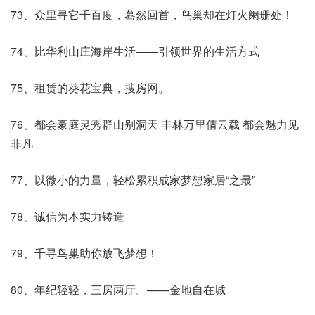
73、众里寻它千百度，蓦然回首，鸟巢却在灯火阑珊处！
74、比华利山庄海岸生活——引领世界的生活方式
75、租赁的葵花宝典，搜房网。
76、都会豪庭灵秀群山别洞天 丰林万里倩云载 都会魅力见
非凡
77、以微小的力量，轻松累积成家梦想家居“之最”
78、诚信为本实力铸造
79、千寻鸟巢助你放飞梦想！
80、年纪轻轻，三房两厅。——金地自在城