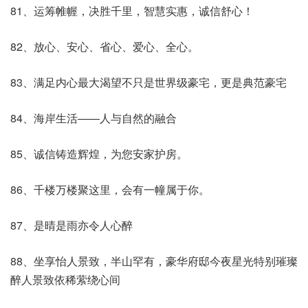
81、运筹帷幄，决胜千里，智慧实惠，诚信舒心！
82、放心、安心、省心、爱心、全心。
83、满足内心最大渴望不只是世界级豪宅，更是典范豪宅
84、海岸生活——人与自然的融合
85、诚信铸造辉煌，为您安家护房。
86、千楼万楼聚这里，会有一幢属于你。
87、是晴是雨亦令人心醉
88、坐享怡人景致，半山罕有，豪华府邸今夜星光特别璀璨
醉人景致依稀萦绕心间