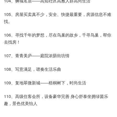
104、狮城名居——高知社区高雅人群高尚生活
105、房屋买卖真不少，安全、快捷最重要，房源信息不难
找。
106、寻找千年的梦想，尽在鸟巢的故乡，千寻鸟巢，帮你
去找房！
107、青青美庐——庭院浓荫街坊情
108、写意满足，谱奏生活乐曲
109、复地翠微新城——梧桐树下，时尚生活
110、高级住客会所，设备豪华完善 身心舒泰坐拥绿茵乐
趣，景色优美怡人