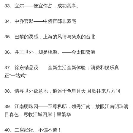
33、宜尔——便宜你占，成功我享。
34、中乔官邸——中侨官邸非豪宅
35、巴黎的灵感，上海的风情与隽永的台北
36、并非世外，却是桃源。——金太阳鹭港
37、徐东销品茂——全新生活全新体验；消费和娱乐真
正“一站式”
38、情寻世外欧意地，逍遥千色星月天 且歌往来八方间
39、江南明珠园——至尊私邸，领秀江南；放眼江南明珠满
目春色，尽收江城四岸十里繁华
40、二房经纪，不偏不倚！