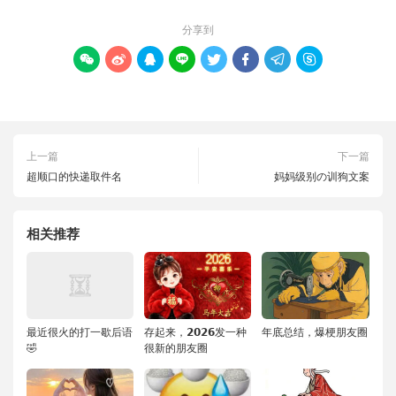
分享到








上一篇
下一篇
超顺口的快递取件名
妈妈级别の训狗文案
相关推荐
最近很火的打一歇后语
存起来，𝟮𝟬𝟮𝟲发一种
年底总结，爆梗朋友圈
🤣
很新的朋友圈