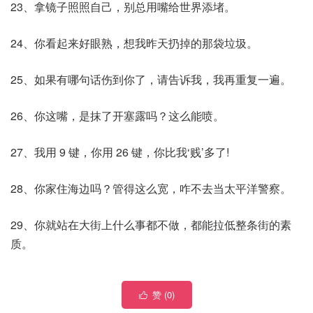
23、拿镜子照照自己，别总用嘴给世界添堵。
24、你看起来好眼熟，想我昨天扔掉的那袋垃圾。
25、如果有哪句话伤到你了，请告诉我，我再重复一遍。
26、你这嘴，是抹了开塞露吗？这么能喷。
27、我用 9 键，你用 26 键，你比我‘贱’多了!
28、你家住海边吗？管得这么宽，咋不去当太平洋警察。
29、你就站在大街上什么事都不做，都能拉低整条街的素
质。
赞 (
0
)
