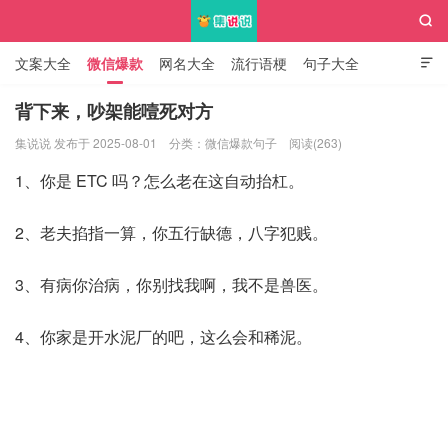

文案大全
微信爆款
网名大全
流行语梗
句子大全

知识大全
背下来，吵架能噎死对方
集说说 发布于 2025-08-01
分类：
微信爆款句子
阅读(263)
集说说
1、你是 ETC 吗？怎么老在这自动抬杠。
2、老夫掐指一算，你五行缺德，八字犯贱。
3、有病你治病，你别找我啊，我不是兽医。
4、你家是开水泥厂的吧，这么会和稀泥。