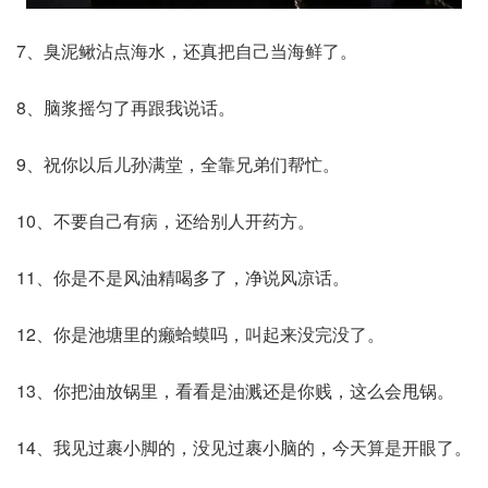
7、臭泥鳅沾点海水，还真把自己当海鲜了。
8、脑浆摇匀了再跟我说话。
9、祝你以后儿孙满堂，全靠兄弟们帮忙。
10、不要自己有病，还给别人开药方。
11、你是不是风油精喝多了，净说风凉话。
12、你是池塘里的癞蛤蟆吗，叫起来没完没了。
13、你把油放锅里，看看是油溅还是你贱，这么会甩锅。
14、我见过裹小脚的，没见过裹小脑的，今天算是开眼了。