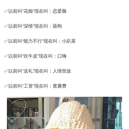
✅
以前叫
“花痴”现在叫：恋爱脑
✅
以前叫
“深情”现在叫：舔狗
✅
以前叫
“能力不行”现在叫：小趴菜
✅
以前叫
“吹牛皮”现在叫：口嗨
✅
以前叫
“送礼”现在叫：人情世故
✅
以前叫
“工资”现在叫：窝囊费