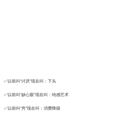
✅
以前叫
“讨厌”现在叫：下头
✅
以前叫
“缺心眼”现在叫：钝感艺术
✅
以前叫
“穷”现在叫：消费降级