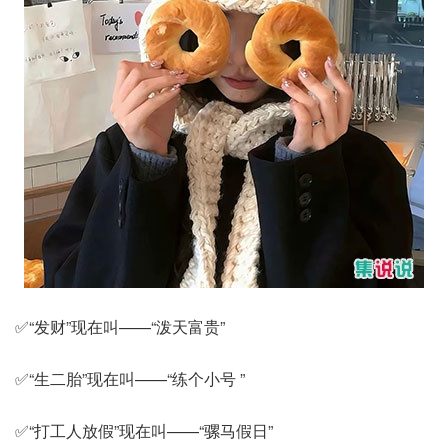
✅“发财”现在叫——“泼天富贵”
✅“生二胎”现在叫——“练个小号 ”
✅“打工人放假”现在叫——“骡马假日”