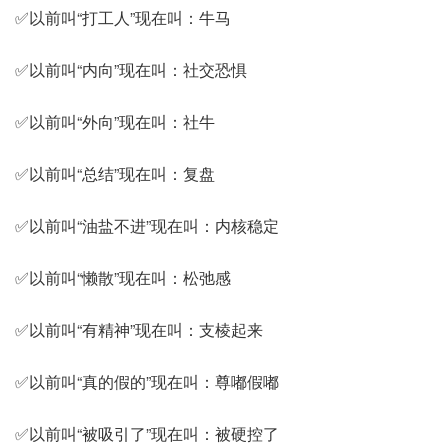
✅
以前叫
“打工人”现在叫：牛马
✅
以前叫
“内向”现在叫：社交恐惧
✅
以前叫
“外向”现在叫：社牛
✅
以前叫
“总结”现在叫：复盘
✅
以前叫
“油盐不进”现在叫：内核稳定
✅
以前叫
“懒散”现在叫：松弛感
✅
以前叫
“有精神”现在叫：支棱起来
✅
以前叫
“真的假的”现在叫：尊嘟假嘟
✅
以前叫
“被吸引了”现在叫：被硬控了