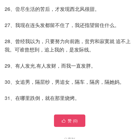
26、尝尽生活的苦后，才发现西北风很甜。
27、我现在连头发都留不住了，我还指望留住什么。
28、曾经我以为，只要努力向前跑，贫穷和寂寞就 追不上
我。可谁曾想到，追上我的，是发际线。
29、有人发光,有人发财，而我一直发胖。
30、女追男，隔层纱，男追女，隔车，隔房，隔她妈。
31、在哪里跌倒，就在那里烧烤。
赞 (
0
)

分享到