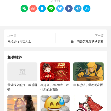








上一篇
下一篇
网络流行词语大全
偷一句去笑死你的朋友圈
相关推荐
最近很火的打一歇后语
存起来，𝟮𝟬𝟮𝟲发一种
年底总结，爆梗朋友圈
🤣
很新的朋友圈