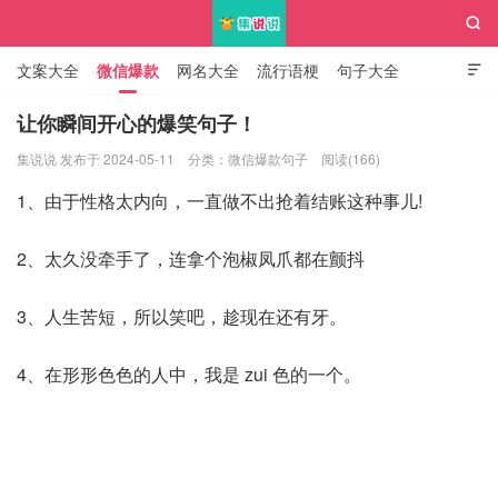

文案大全
微信爆款
网名大全
流行语梗
句子大全

知识大全
让你瞬间开心的爆笑句子！
集说说 发布于 2024-05-11
分类：
微信爆款句子
阅读(166)
集说说
1、由于性格太内向，一直做不出抢着结账这种事儿!
2、太久没牵手了，连拿个泡椒凤爪都在颤抖
3、人生苦短，所以笑吧，趁现在还有牙。
4、在形形色色的人中，我是 zui 色的一个。