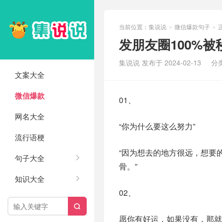
当前位置：
集说说
微信爆款句子
>
>
发朋友圈100%
集说说 发布于 2024-02-13
分
文案大全
微信爆款
01、
网名大全
“你为什么要这么努力”
流行语梗
“因为想去的地方很远，想要
句子大全
骨。”
知识大全
02、

愿你有好运，如果没有，那就