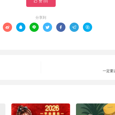
赞 (
0
)

分享到







一定要