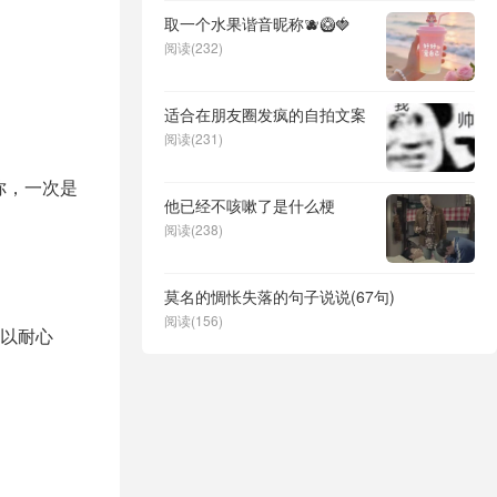
取一个水果谐音昵称🫐🥝🍓
阅读(232)
适合在朋友圈发疯的自拍文案
阅读(231)
你，一次是
他已经不咳嗽了是什么梗
阅读(238)
莫名的惆怅失落的句子说说(67句)
阅读(156)
以耐心