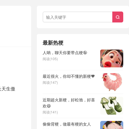

最新热梗
人呐，聊天你要带点梗🤪
阅读(105)
最近很火，你却不懂的新梗🧡
阅读(147)
及天生傲
近期超火新梗，好松弛，好喜
欢😄
阅读(141)
偷偷背梗，做最有梗的女人