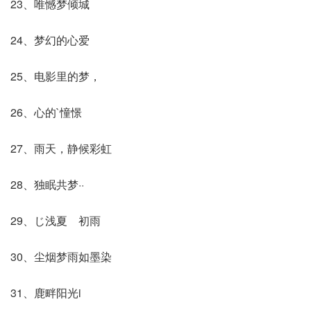
23、唯憾梦倾城
24、梦幻的心爱
25、电影里的梦，
26、心的`憧憬
27、雨天，静候彩虹
28、独眠共梦··
29、じ浅夏ゞ初雨
30、尘烟梦雨如墨染
31、鹿畔阳光i