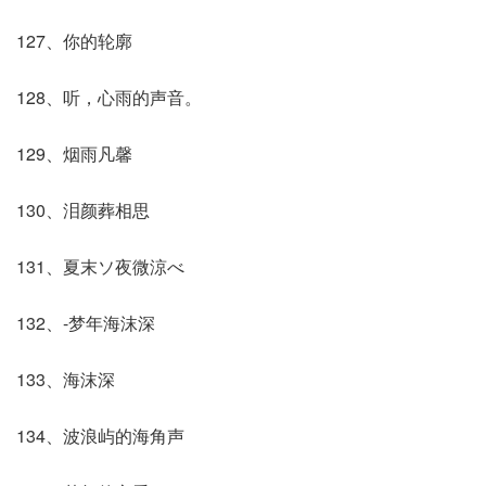
127、你的轮廓
128、听，心雨的声音。
129、烟雨凡馨
130、泪颜葬相思
131、夏末ソ夜微涼べ
132、-梦年海沫深
133、海沫深
134、波浪屿的海角声