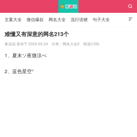

文案大全
微信爆款
网名大全
流行语梗
句子大全

知识大全
难懂又有深意的网名213个
集说说 发布于 2024-03-24
分类：
网名大全2
阅读(109)
集说说
1、夏末ソ夜微涼べ
2、蓝色星空°