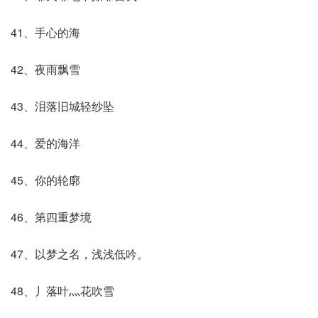
41、手心的海
42、夜雨飘雪
43、泪落旧城轻纱坠
44、爱的海洋
45、你的轮廓
46、第四重梦境
47、以梦之名，浅浅低吟。
48、丿落叶灬花吹雪