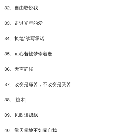
32、自由取悦我
33、走过光年的爱
34、执笔*续写承诺
35、℡心若被梦牵着走
36、无声静候
37、改变是痛苦，不改变是受苦
38、[旋木]
39、风吹短裙飘
40、靠天靠地不如靠自我