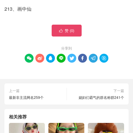
213、画中仙
赞 (
0
)

分享到








上一篇
下一篇
最新非主流网名259个
媳妇们霸气的群名称群241个
相关推荐