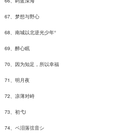
66、屿蓝深海
67、梦想与野心
68、南城以北逆光少年°
69、醉心眠
70、因为知足，所以幸福
71、明月夜
72、凉薄对峙
73、初弋i
74、ペ泪落弦音シ