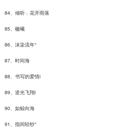
84、倾听╮花开雨落
85、楹曦
86、沫染流年°
87、时间海
88、书写的爱情i
89、逆光飞翔i
90、如鲸向海
91、指间轻纱°