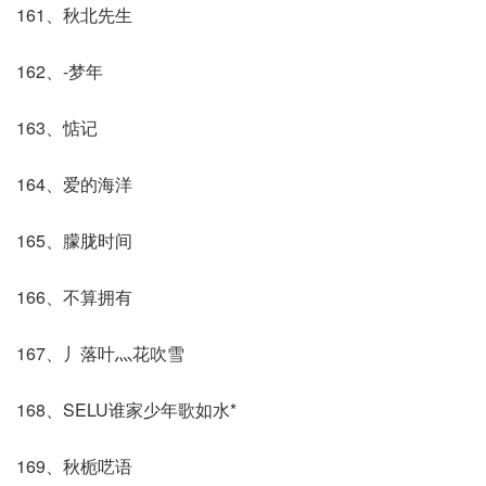
161、秋北先生
162、-梦年
163、惦记
164、爱的海洋
165、朦胧时间
166、不算拥有
167、丿落叶灬花吹雪
168、SELU谁家少年歌如水*
169、秋栀呓语