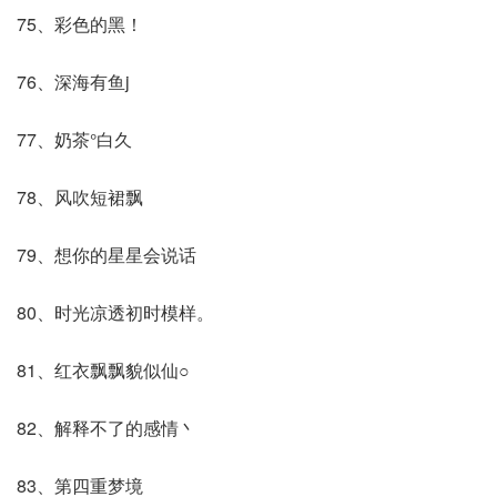
75、彩色的黑！
76、深海有鱼j
77、奶茶°白久
78、风吹短裙飘
79、想你的星星会说话
80、时光凉透初时模样。
81、红衣飘飘貌似仙○
82、解释不了的感情丶
83、第四重梦境