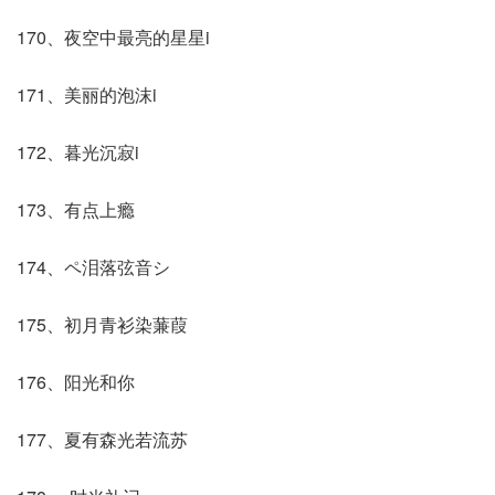
170、夜空中最亮的星星i
171、美丽的泡沫i
172、暮光沉寂i
173、有点上瘾
174、ペ泪落弦音シ
175、初月青衫染蒹葭
176、阳光和你
177、夏有森光若流苏