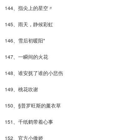
144、指尖上的星空〃
145、雨天，静候彩虹
146、雪后初暖阳*
147、一瞬间的火花
148、谁安抚了谁的小悲伤
149、桃花吹谢
150、§普罗旺斯的薰衣草
151、千纸鹤带着心事
152、官方小傲娇