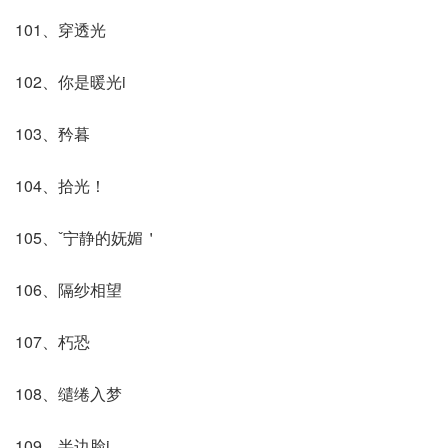
101、穿透光
102、你是暖光i
103、矜暮
104、拾光！
105、ˇ宁静的妩媚＇
106、隔纱相望
107、朽恐
108、缱绻入梦
109、半边脸i