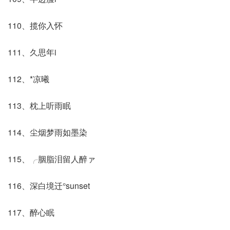
110、揽你入怀
111、久思年i
112、*凉曦
113、枕上听雨眠
114、尘烟梦雨如墨染
115、╭胭脂泪留人醉ァ
116、深白境迁°sunset
117、醉心眠