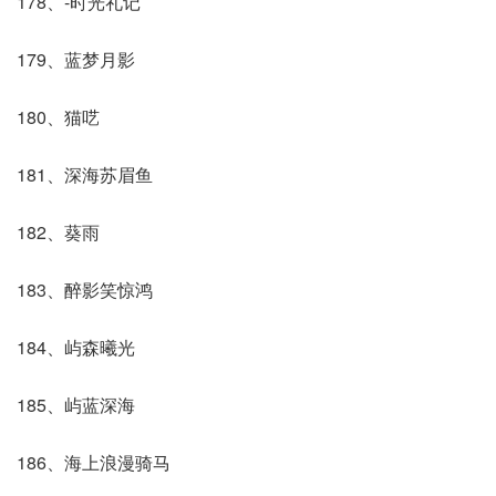
178、-时光礼记
179、蓝梦月影
180、猫呓
181、深海苏眉鱼
182、葵雨
183、醉影笑惊鸿
184、屿森曦光
185、屿蓝深海
186、海上浪漫骑马