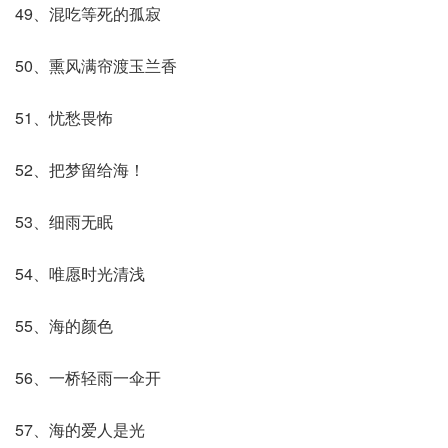
49、混吃等死的孤寂
50、熏风满帘渡玉兰香
51、忧愁畏怖
52、把梦留给海！
53、细雨无眠
54、唯愿时光清浅
55、海的颜色
56、一桥轻雨一伞开
57、海的爱人是光