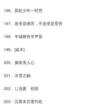
196、莫欺少年一时穷
197、改变是痛苦，不改变是受苦
198、半城柳色半声笛
199、[旋木]
200、擒拿美人心
201、冰雪之触
202、じ浅夏ゞ初雨
203、沉香未言墨竹屹