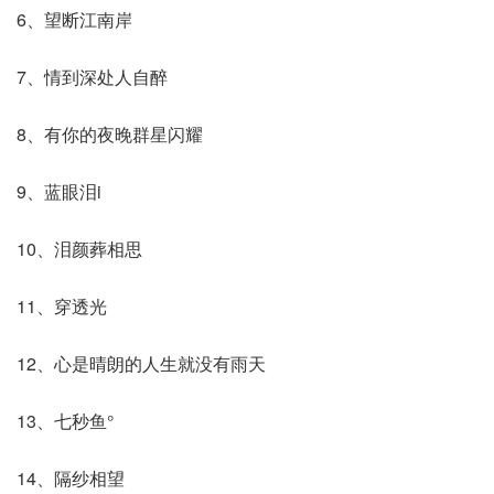
6、望断江南岸
7、情到深处人自醉
8、有你的夜晚群星闪耀
9、蓝眼泪i
10、泪颜葬相思
11、穿透光
12、心是晴朗的人生就没有雨天
13、七秒鱼°
14、隔纱相望