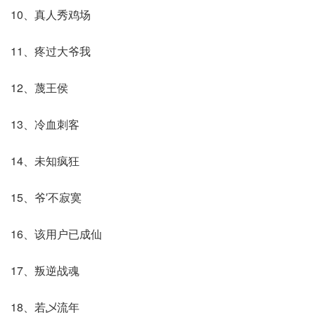
10、真人秀鸡场
11、疼过大爷我
12、蔑王侯
13、冷血刺客
14、未知疯狂
15、爷′不寂寞
16、该用户已成仙
17、叛逆战魂
18、若乄流年