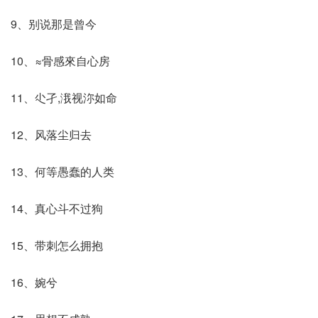
9、别说那是曾今
10、≈骨感來自心房
11、尐孑,涐视沵如命
12、风落尘归去
13、何等愚蠢的人类
14、真心斗不过狗
15、带刺怎么拥抱
16、婉兮