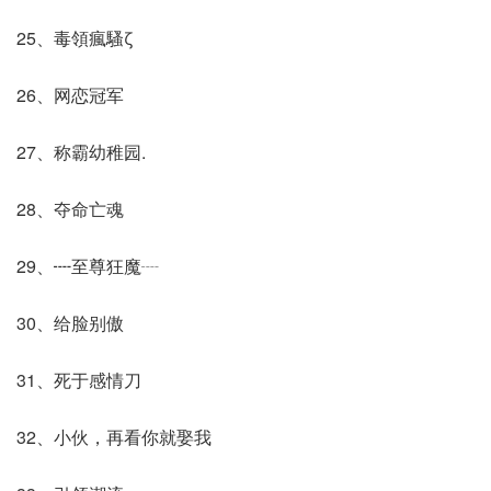
25、毒領瘋騷ζ
26、网恋冠军
27、称霸幼稚园.
28、夺命亡魂
29、┉至尊狂魔┈
30、给脸别傲
31、死于感情刀
32、小伙，再看你就娶我