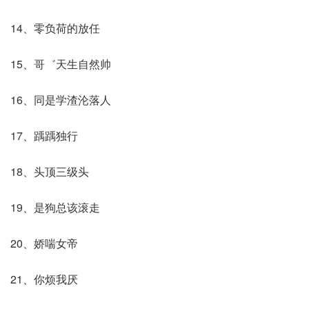
14、零负荷的放任
15、哥゛天生自然帅
16、同是学渣沦落人
17、踽踽独行
18、头顶三级头
19、是狗总该滚走
20、娇喘女帝
21、你烦我厌