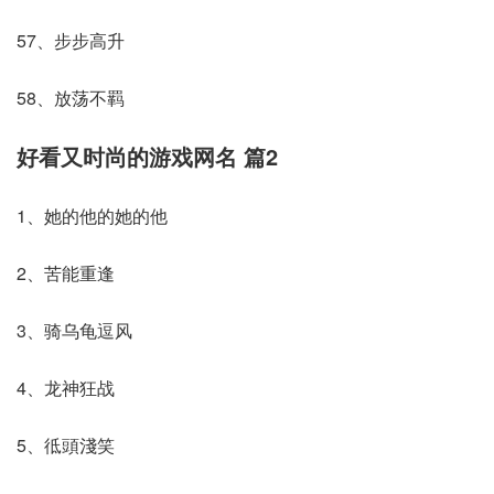
57、步步高升
58、放荡不羁
好看又时尚的游戏网名 篇2
1、她的他的她的他
2、苦能重逢
3、骑乌龟逗风
4、龙神狂战
5、彽頭淺笑