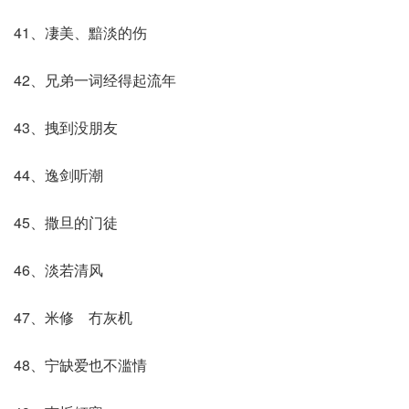
41、凄美、黯淡的伤
42、兄弟一词经得起流年
43、拽到没朋友
44、逸剑听潮
45、撒旦的门徒
46、淡若清风
47、米修ゝ冇灰机
48、宁缺爱也不滥情