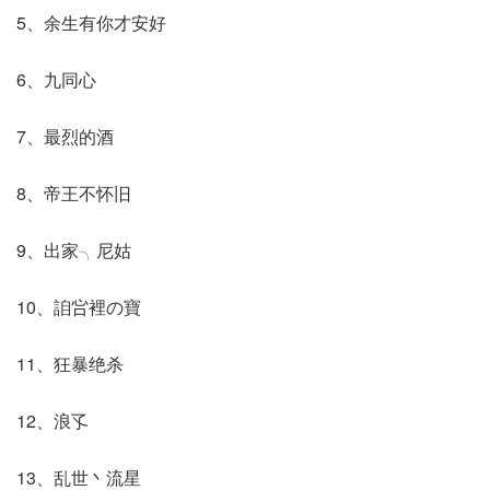
5、余生有你才安好
6、九同心
7、最烈的酒
8、帝王不怀旧
9、出家╮尼姑
10、詯吢裡の寶
11、狂暴绝杀
12、浪孓
13、乱世丶流星