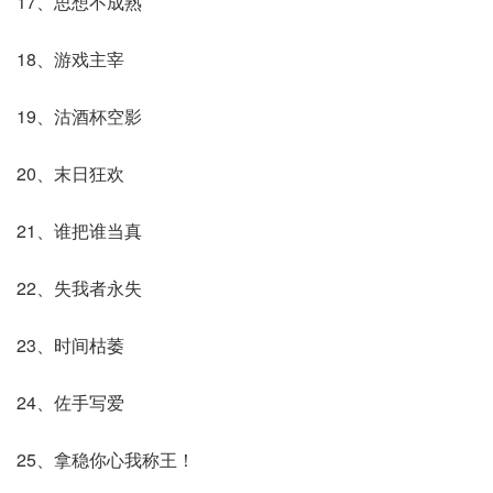
17、思想不成熟
18、游戏主宰
19、沽酒杯空影
20、末日狂欢
21、谁把谁当真
22、失我者永失
23、时间枯萎
24、佐手写爱
25、拿稳你心我称王！