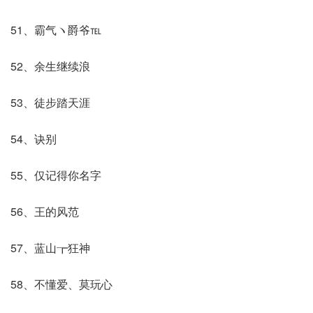
51、霸气ヽ爵爷℡
52、余生继续浪
53、徒步踏天涯
54、诀别
55、仅记得你名字
56、王的风范
57、蓝山┲狂神
58、不懂爱、莫玩心