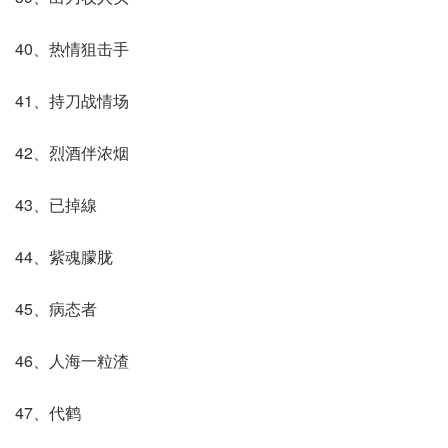
40、热情狙击手
41、持刀战情场
42、烈酒伴浓烟
43、已掉線
44、紫魂朦胧
45、病态者
46、人海一粒渣
47、代鹤