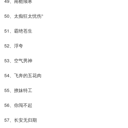
49、南栀倾寒
50、太痴狂太忧伤°
51、霸绝苍生
52、浮夸
53、空气男神
54、飞奔的五花肉
55、撩妹特工
56、你闯不起
57、长安无归期