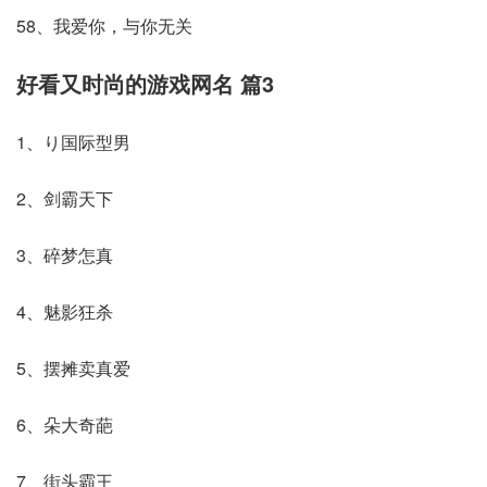
58、我爱你，与你无关
好看又时尚的游戏网名 篇3
1、り国际型男
2、剑霸天下
3、碎梦怎真
4、魅影狂杀
5、摆摊卖真爱
6、朵大奇葩
7、街头霸王