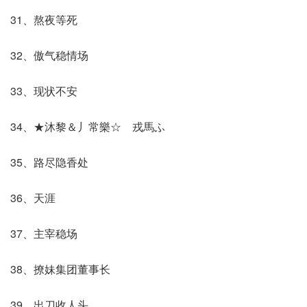
31、熬夜等死
32、傲气稳情场
33、现状不安
34、★沐黎＆丿常樂☆ゞ戎馬ふ
35、路尽隐香处
36、天涯
37、主宰稳场
38、撩妹集团董事长
39、出刀收人头