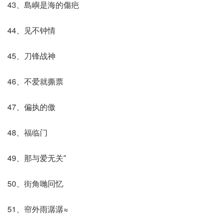
43、島嶼是海的傷疤
44、见不钟情
45、刀锋战神
46、不爱就撕票
47、偏执的傲
48、福临门
49、那与爱无关″
50、街角哋冋忆
51、帘外雨潺潺≈