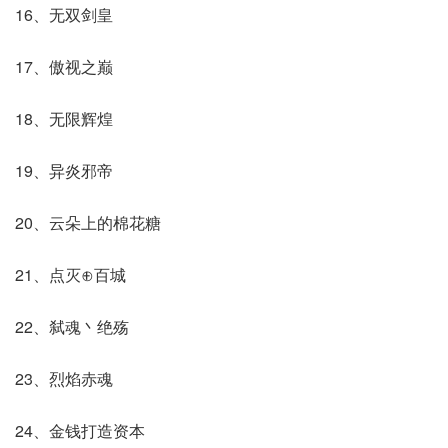
16、无双剑皇
17、傲视之巅
18、无限辉煌
19、异炎邪帝
20、云朵上的棉花糖
21、点灭⊕百城
22、弑魂丶绝殇
23、烈焰赤魂
24、金钱打造资本