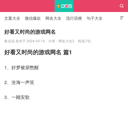

文案大全
微信爆款
网名大全
流行语梗
句子大全

知识大全
好看又时尚的游戏网名
集说说 发布于 2024-03-14
分类：
网名大全2
阅读(76)
集说说
好看又时尚的游戏网名 篇1
1、好梦被尿憋醒
2、沧海一声笑
3、一顾安歌