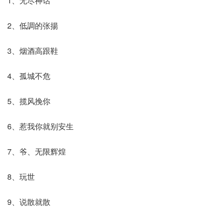
1、无尽神话
2、低調的张揚
3、烟酒高跟鞋
4、孤城不危
5、揽风挽你
6、惹我你就别安生
7、爷、无限辉煌
8、玩世
9、说散就散