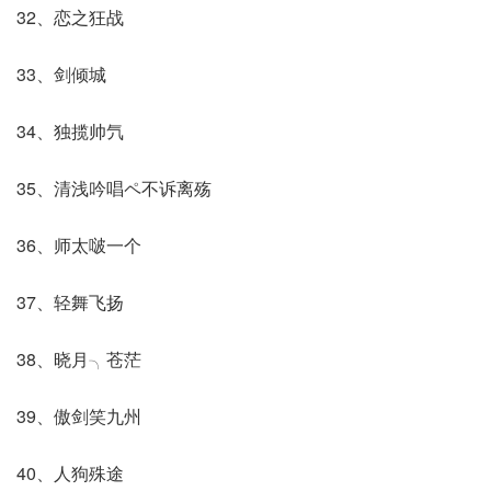
32、恋之狂战
33、剑倾城
34、独揽帅氕
35、清浅吟唱ペ不诉离殇
36、师太啵一个
37、轻舞飞扬
38、晓月╮苍茫
39、傲剑笑九州
40、人狗殊途