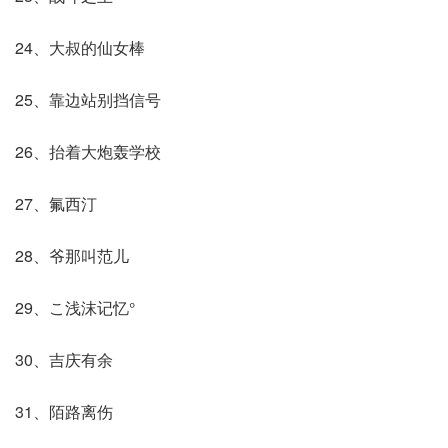
24、大叔的仙女棒
25、靠边站别挡信号
26、抬着大炮轰学校
27、氟西汀
28、爷那叫范儿
29、こ浅沫记忆°
30、吉庆有余
31、陌路离伤