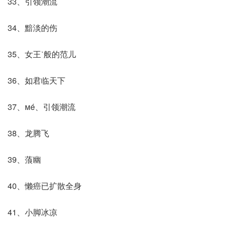
33、引领潮流
34、黯淡的伤
35、女王ˋ般的范儿
36、如君临天下
37、мé、引领潮流
38、龙腾飞
39、蒗幽
40、懒癌已扩散全身
41、小脚冰凉