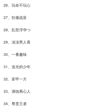
26、玩命不玩心
27、狂傲战皇
28、乱世浮华つ
29、淡淡男人香
30、一番趣味
31、追光的少年
32、富甲一方
33、酒蚀离心人
34、尊贵王者