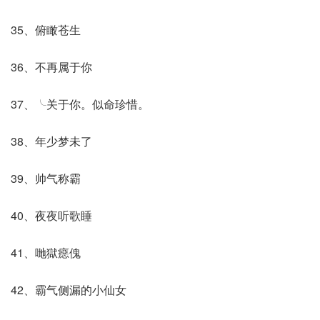
35、俯瞰苍生
36、不再属于你
37、╰关于你。似命珍惜。
38、年少梦未了
39、帅气称霸
40、夜夜听歌睡
41、哋獄癋傀
42、霸气侧漏的小仙女