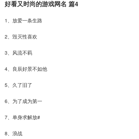
好看又时尚的游戏网名 篇4
1、放爱一条生路
2、毁灭性喜欢
3、风流不羁
4、良辰好景不如他
5、久了旧了
6、为了成为第一
7、单身求解放#
8、浪战