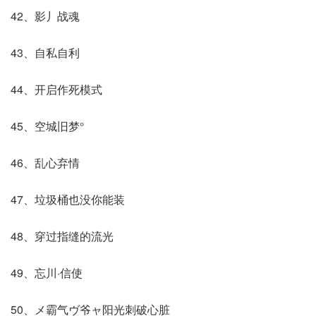
42、影丿战魂
43、自私自利
44、开启作死模式
45、空城旧梦°
46、乱心弃情
47、垃圾桶也没你能装
48、穿过指缝的流光
49、忘川·信使
50、メ霸气ヴ爷ャ阳光刺破心脏