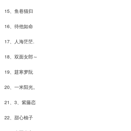
15、鱼巷猫归
16、待他如命
17、人海茫茫.
18、双面女郎～
19、莛寒梦阮
20、一米阳光。
21、3、紫藤恋
22、甜心柚子