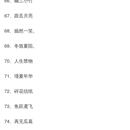
66、幽兰小竹
67、跟丢月亮
68、嫣然一笑。
69、冬致夏陌。
70、人生禁物
71、瑾夏年华
72、碎花信纸
73、鱼跃鸢飞
74、再无瓜葛