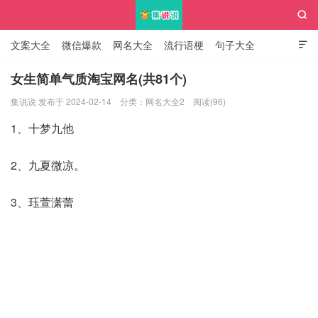

文案大全
微信爆款
网名大全
流行语梗
句子大全

知识大全
女生简单气质淘宝网名(共81个)
集说说 发布于 2024-02-14
分类：
网名大全2
阅读(96)
集说说
1、十梦九他
2、九夏微凉。
3、珏萱潇蕾