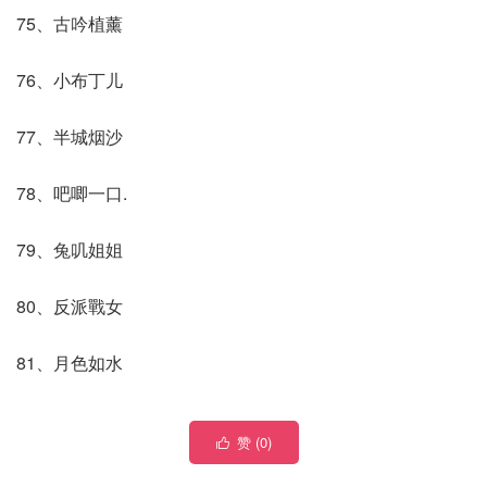
75、古吟植薰
76、小布丁儿
77、半城烟沙
78、吧唧一口.
79、兔叽姐姐
80、反派戰女
81、月色如水
赞 (
0
)
