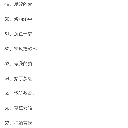
49、易碎的梦
50、洛雨沁尘
51、沉鱼一梦
52、寄风给你ベ
53、做我的猫
54、始于脸红
55、浅笑盈盈。
56、草莓女孩
57、把酒言欢