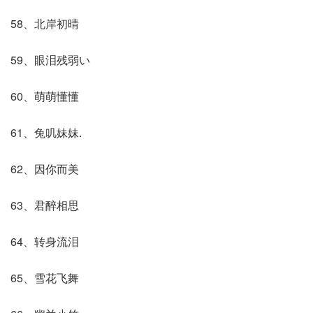
58、北岸初晴
59、眼泪残弱い
60、萌萌懂懂
61、兔叽妹妹.
62、因你而美
63、君醉相思
64、转身流泪
65、雪花飞舞