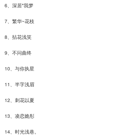
6、深居*我梦
7、繁华~花枝
8、拈花浅笑
9、不问曲终
10、与你执星
11、半字浅眉
12、刺花以夏
13、凌恋姽彤
14、时光浅巷。