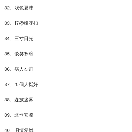
32、浅色夏沫
33、柠@檬花扣
34、三寸日光
35、谈笑寒暄
36、病人友谊
37、⒈個人挺好
38、森旅迷雾
39、北悸安凉
40、旧情复燃.