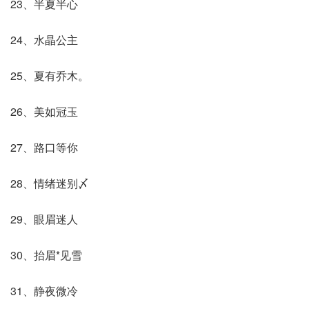
23、半夏半心
24、水晶公主
25、夏有乔木。
26、美如冠玉
27、路口等你
28、情绪迷别〆
29、眼眉迷人
30、抬眉*见雪
31、静夜微冷