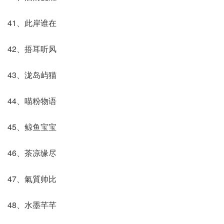
41、此岸谁在
42、捂耳听风
43、泷岛屿猫
44、喵粉物语
45、鲸鱼宝宝
46、茶凉缘尽
47、氣質帅比
48、水墨芊芊