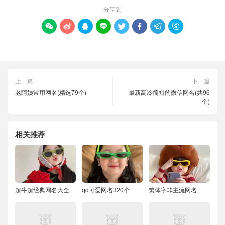
分享到








上一篇
下一篇
老阿姨常用网名(精选79个)
最新高冷简短的微信网名(共96
个)
相关推荐
超牛超经典网名大全
qq可爱网名320个
繁体字非主流网名