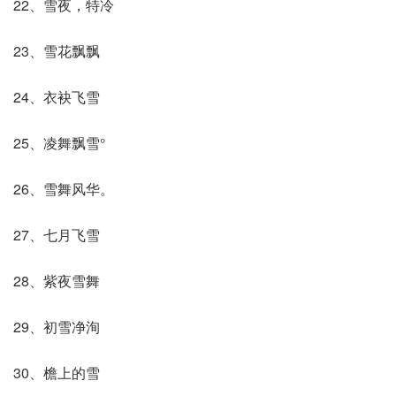
22、雪夜，特冷
23、雪花飘飘
24、衣袂飞雪
25、凌舞飘雪°
26、雪舞风华。
27、七月飞雪
28、紫夜雪舞
29、初雪净洵
30、檐上的雪