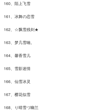
160、陌上飞雪
161、冰舞の恋雪
162、☆飘雪残剑★
163、梦几雪喃。
164、馨香雪儿
165、雪影迷情
166、仙雪冰灵
167、樱花似雪
168、り晴雪づ幽兰