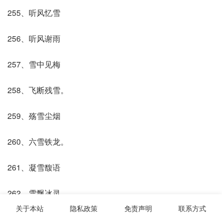
255、听风忆雪
256、听风谢雨
257、雪中见梅
258、飞断残雪。
259、殇雪尘烟
260、六雪铁龙。
261、凝雪馥语
262、雪飘冰灵
关于本站
隐私政策
免责声明
联系方式
263、%雪花爱情%