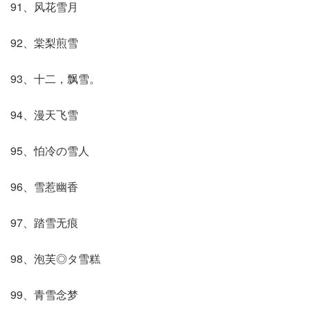
91、风花雪月
92、棠梨煎雪
93、十二，飘雪。
94、漫天飞雪
95、怕冷の雪人
96、雪惹幽香
97、踏雪无痕
98、泡芙◎タ雪糕
99、青雪念梦