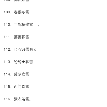
109、春侯冬雪
110、￣断桥残雪，，
111、萋萋暮雪
112、じ☆ve雪鳕￠
113、纷纷★暮雪
114、菠萝吹雪
115、西门吹雪
116、紫衣若雪。