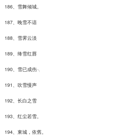
186、雪舞倾城。
187、晚雪不谙
188、雪霁云淡
189、绛雪红唇
190、雪已成伤╮
191、吹雪慢声
192、长白之雪
193、红尘若雪。
194、東城，依舊。