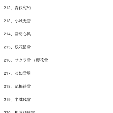
212、青袂宛约
213、小城无雪
214、雪羽心风
215、残花留雪
216、サクラ雪 （樱花雪
217、淡如雪羽
218、疏梅待雪
219、半城残雪
220、枫落ぴ残雪