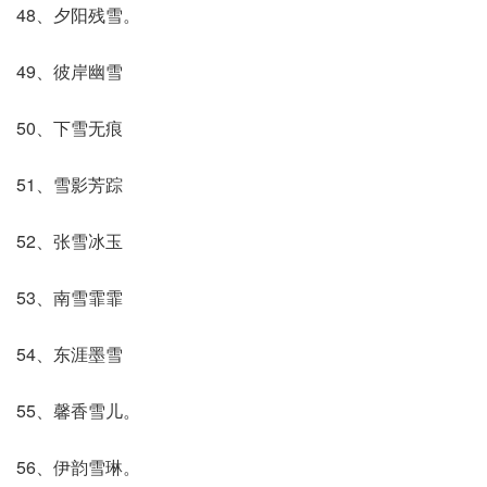
48、夕阳残雪。
49、彼岸幽雪
50、下雪无痕
51、雪影芳踪
52、张雪冰玉
53、南雪霏霏
54、东涯墨雪
55、馨香雪儿。
56、伊韵雪琳。