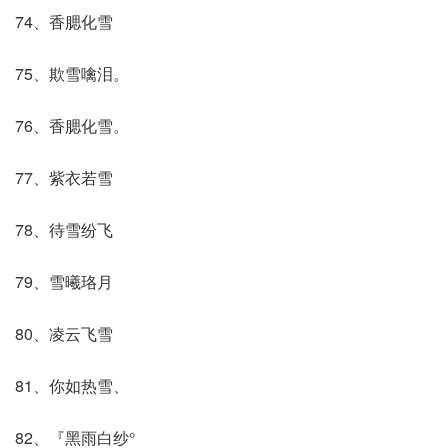
74、香腮化雪
75、欺雪噙泪。
76、香腮化雪。
77、紫衣若雪
78、待雪纷飞
79、雪曦珞月
80、凌云飞雪
81、你如热雪、
82、『黑雨白纱°