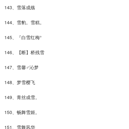
143、雪落成殇
144、雪豹。雪糕。
145、『白雪红梅°
146、【断】桥残雪
147、雪馨♂沁梦
148、梦雪樱飞
149、青丝成雪。
150、畅舞雪姬。
151、雪舞风华