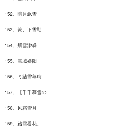
152、暗月飘雪
153、羙、下雪勒
154、烟雪渺淼
155、雪域娇阳
156、ミ踏雪荨珻
157、【千千慕雪の
158、风霜雪月
159、踏雪看花。