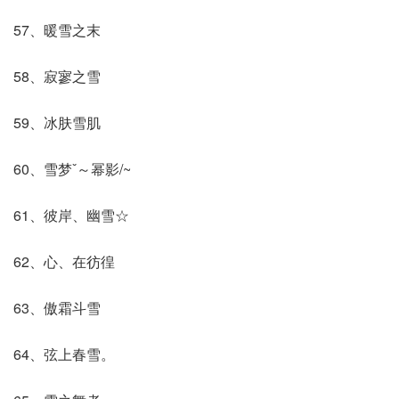
57、暖雪之末
58、寂寥之雪
59、冰肤雪肌
60、雪梦ˇ～幂影/~
61、彼岸、幽雪☆
62、心、在彷徨
63、傲霜斗雪
64、弦上春雪。