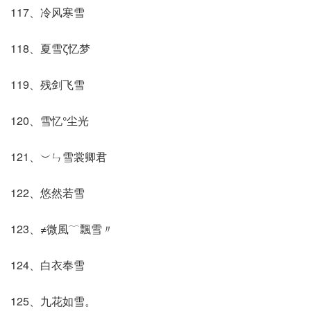
117、冷风寒雪
118、夏雪ζ忆梦
119、残剑飞雪
120、雪忆°尘光
121、︶ㄣ雪裳卿君
122、悠然若雪
123、≠微風﹋飄雪〃
124、白衣奉雪
125、九花如雪。