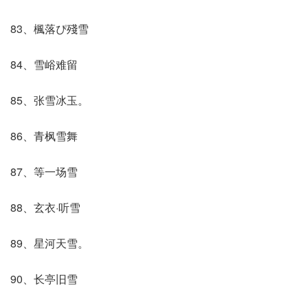
83、楓落ぴ殘雪
84、雪峪难留
85、张雪冰玉。
86、青枫雪舞
87、等一场雪
88、玄衣·听雪
89、星河天雪。
90、长亭旧雪