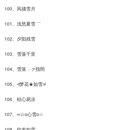
100、风骚雪月
101、浅悠夏雪 ﹌
102、夕阳残雪
103、雪落千里
104、雪落╭ァ指間
105、≮梦花★如雪≯
106、枯心易凉
107、═☆o心雪o☆
108、你发如雪