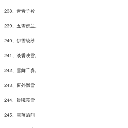
238、青青子衿
239、五雪佛兰。
240、伊雪绫纱
241、淡香映雪。
242、雪舞千淼。
243、窗外飘雪
244、晨曦慕雪
245、雪落眉间