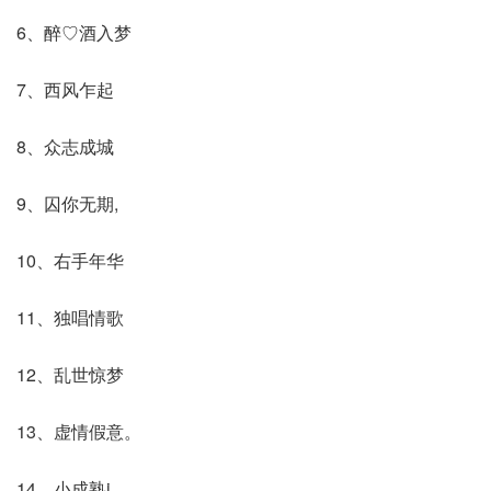
6、醉♡酒入梦
7、西风乍起
8、众志成城
9、囚你无期,
10、右手年华
11、独唱情歌
12、乱世惊梦
13、虚情假意。
14、小成熟i