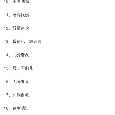
10、王者呐喊。
11、诠释忧伤
12、醉后余欢
13、最后ぺ、結束⌘
14、几分老友
15、嘿，哥们儿
16、无悔青春
17、久病自愈—
18、往生功过