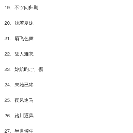
19、不ツ问归期
20、浅若夏沫
21、眉飞色舞
22、故人难忘
23、妳給旳ご、傷
24、未始已终
25、夜风逐马
26、踏川逐风
27、半世倾尘