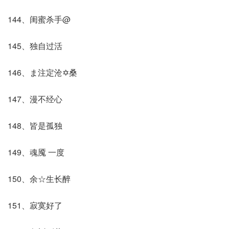
144、闺蜜杀手@
145、独自过活
146、ま注定沧✡桑
147、漫不经心
148、皆是孤独
149、魂魇 一度
150、余☆生长醉
151、寂寞好了