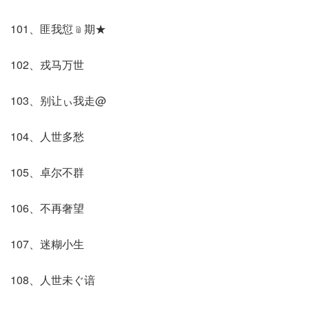
101、匪我愆﹫期★
102、戎马万世
103、别让ぃ我走@
104、人世多愁
105、卓尔不群
106、不再奢望
107、迷糊小生
108、人世未ぐ谙