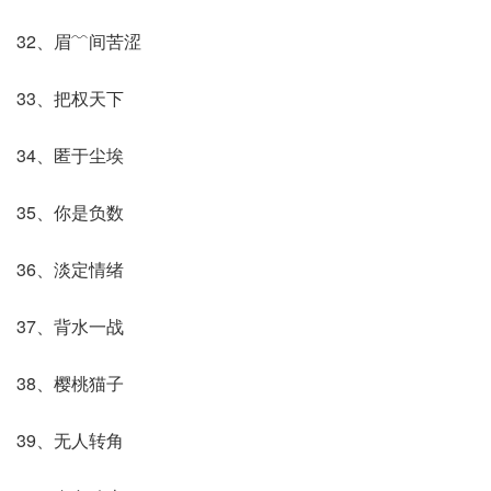
32、眉﹌间苦涩
33、把权天下
34、匿于尘埃
35、你是负数
36、淡定情绪
37、背水一战
38、樱桃猫子
39、无人转角