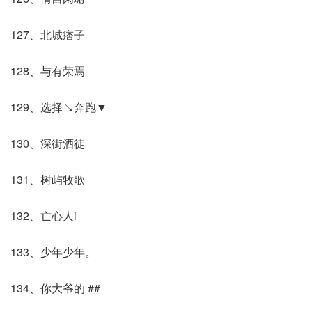
127、北城痞子
128、与有荣焉
129、选择↘奔跑▼
130、深街酒徒
131、树屿牧歌
132、亡心人i
133、少年少年。
134、你大爷的 ##