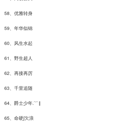
58、优雅转身
59、年华似锦
60、风生水起
61、野生超人
62、再接再厉
63、千里追随
64、爵士少年.﹌‖
65、命硬∫欠浪