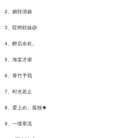
2、婉转清扬
3、哎哟软妹@
4、醉后余欢。
5、海棠才谢
6、青竹予我
7、时光若止
8、爱上め、孤独◈
9、一缕寒流