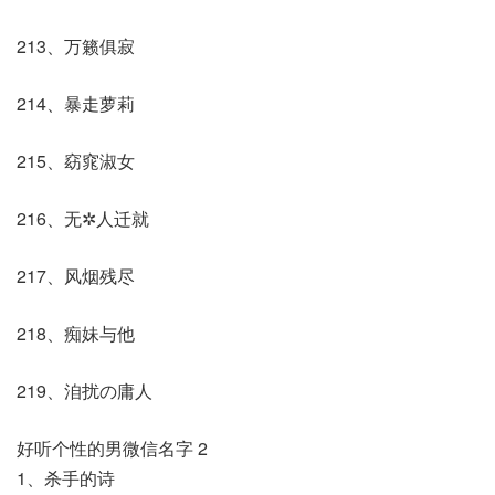
213、万籁俱寂
214、暴走萝莉
215、窈窕淑女
216、无✲人迁就
217、风烟残尽
218、痴妹与他
219、洎扰の庸人
好听个性的男微信名字 2
1、杀手的诗