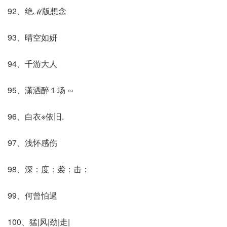
92、绝ℳ版想念
93、晴空如妍
94、千游大人
95、潇洒醉１场 ∽
96、白衣※依旧.
97、浅怀感伤
98、深：度：袭：击：
99、何曾怕過
100、猛|风|劲|走|