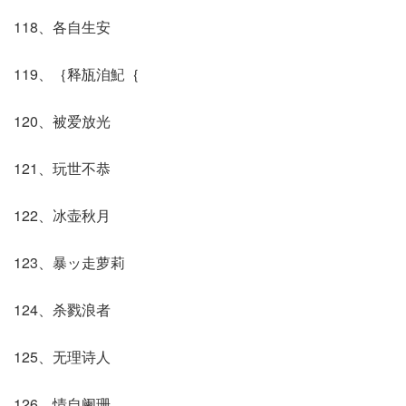
118、各自生安
119、｛释瓬洎魢｛
120、被爱放光
121、玩世不恭
122、冰壶秋月
123、暴ッ走萝莉
124、杀戮浪者
125、无理诗人
126、情自阑珊