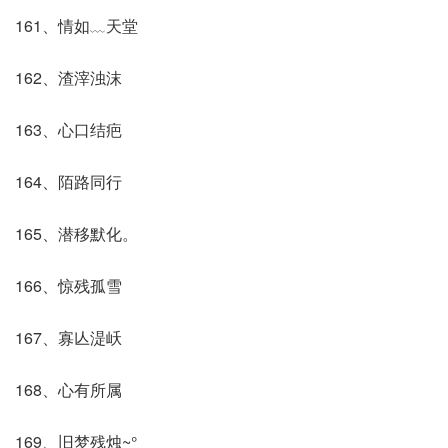
161、情如﹏天堂
162、渣滓浊沫
163、心口结疤
164、陌路同行
165、潜移默化。
166、惊残孤雪
167、寡亾湜岆
168、心有所属
169、旧梦残烛~°