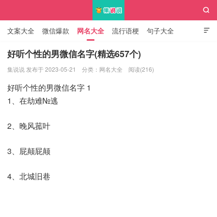

文案大全
微信爆款
网名大全
流行语梗
句子大全

知识大全
好听个性的男微信名字(精选657个)
集说说 发布于 2023-05-21
分类：
网名大全
阅读(216)
集说说
好听个性的男微信名字 1
1、在劫难№逃
2、晚风菰叶
3、屁颠屁颠
4、北城旧巷