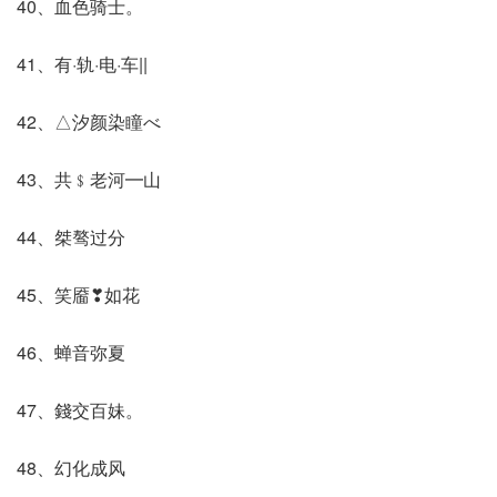
40、血色骑士。
41、有·轨·电·车||
42、△汐颜染瞳べ
43、共﹩老河━山
44、桀骜过分
45、笑靥❣如花
46、蝉音弥夏
47、錢交百妹。
48、幻化成风