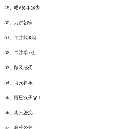
49、哂#笑年@少
50、万佛朝宗.
51、市井炊❅烟
52、专注学※渣
53、顾及感受
54、诗光轨车
55、雨橙汉子@！
56、离人怎挽
57、高校公关