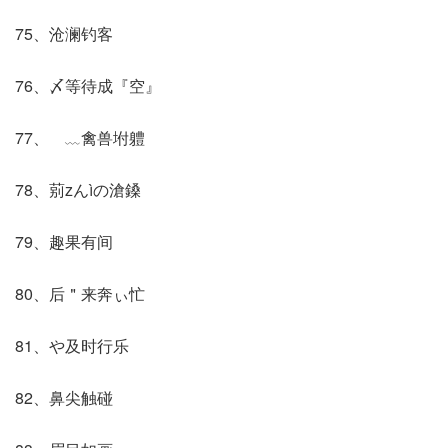
75、沧澜钓客
76、〆等待成『空』
77、ゞ﹏禽兽坿軆
78、莂zんìの滄鎟
79、趣果有间
80、后＂来奔ぃ忙
81、や及时行乐
82、鼻尖触碰