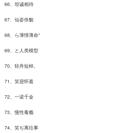
66、坦诚相待
67、仙姿佚貌
68、ら薄情薄命°
69、と人类模型
70、轻舟短棹。
71、笑迎怀羞
72、一诺千金
73、慢性毒瘾
74、笑ぢ离往事