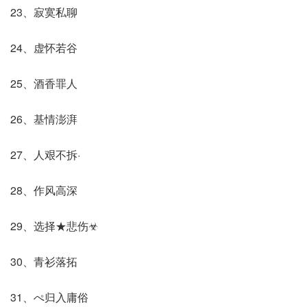
23、寂寞私聊
24、虚怀若谷
25、酒香罪人
26、基情澎湃
27、人艰不拆·
28、作风高深
29、选择★悲伤☣
30、青衫落拓
31、ぺ归入庸俗