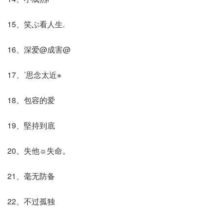
15、笑ぶ看人生.
16、深爱@成害@
17、‵思念太近※
18、包容的爱
19、堅持到底
20、失他☼失命。
21、毫无防备
22、不过孤独