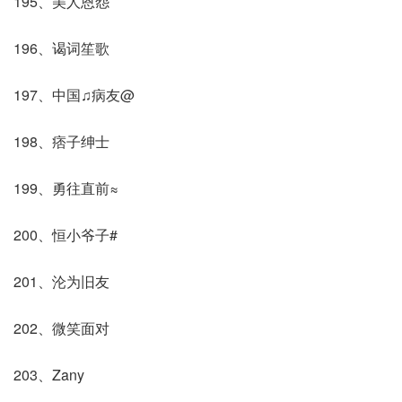
195、美人恩怨
196、谒词笙歌
197、中国♫病友@
198、痞子绅士
199、勇往直前≈
200、恒小爷子#
201、沦为旧友
202、微笑面对
203、Zany