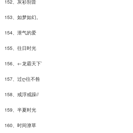
152、灰衫别昔
153、如梦如幻。
154、泄气的爱
155、往日时光
156、←龙霸天下`
157、过ღ往不咎
158、戒浮戒躁//
159、半夏时光
160、时间潦草